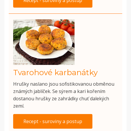
Recept - suroviny a postup
Tvarohové karbanátky
Hrušky naslano jsou sofistikovanou obměnou
známých jablíček. Se sýrem a kari kořením
dostanou hrušky ze zahrádky chuť dalekých
zemí.
Recept - suroviny a postup