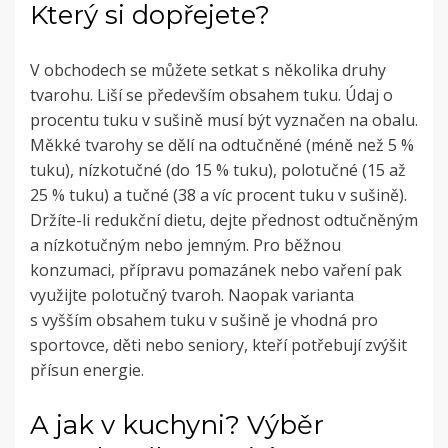
Který si dopřejete?
V obchodech se můžete setkat s několika druhy
tvarohu. Liší se především obsahem tuku.
Údaj o
procentu tuku v sušině musí být vyznačen na obalu.
Měkké tvarohy se dělí na odtučněné (méně než 5 %
tuku), nízkotučné (do 15 % tuku), polotučné (15 až
25 % tuku) a tučné (38 a víc procent tuku v sušině).
Držíte-li redukční dietu, dejte přednost odtučněným
a nízkotučným nebo jemným.
Pro běžnou
konzumaci, přípravu pomazánek nebo vaření pak
využijte polotučný tvaroh.
Naopak varianta
s vyšším obsahem tuku v sušině je vhodná pro
sportovce, děti nebo seniory, kteří potřebují zvýšit
přísun energie.
A jak v kuchyni? Výběr