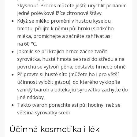
zkysnout. Proces můžete ještě urychlit přidáním
jedné polévkové lžíce citronové šťávy.
Když se mléko promění v hustou kyselou
hmotu, přilijte k němu půl hrnku sladkého
mléka, promíchejte a začněte zahřívat asi
na 60 °C.
Jakmile se při krajích hrnce začne tvořit
syrovátka, hustá hmota se srazí do středu a na
povrchu se vytvoří pěna, odstavte hrnec z ohně.
Připravte si husté síto (můžete ho i pro větší
účinnost vyložit gázou), do kterého vyklopíte
vzniklý tvaroh a odtékající syrovátku zachyťte do
jiné nádoby.
Takto tvaroh ponechte asi půl hodiny, než se
většina syrovátky scedí.
Účinná kosmetika i lék