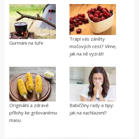
Trápí vás záněty
Gurmáni na túře
močových cest? Víme,
jak na ně vyzrát!
Originální a zdravé
Babiččiny rady a tipy:
přílohy ke grilovanému
jak na nachlazení?
masu