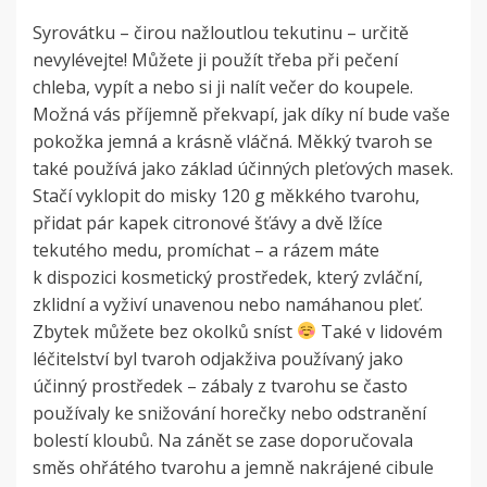
Syrovátku – čirou nažloutlou tekutinu – určitě
nevylévejte! Můžete ji použít třeba při pečení
chleba, vypít a nebo si ji nalít večer do koupele.
Možná vás příjemně překvapí, jak díky ní bude vaše
pokožka jemná a krásně vláčná.
Měkký tvaroh se
také používá jako základ účinných pleťových masek.
Stačí vyklopit do misky 120 g měkkého tvarohu,
přidat pár kapek citronové šťávy a dvě lžíce
tekutého medu, promíchat – a rázem máte
k dispozici kosmetický prostředek, který zvláční,
zklidní a vyživí unavenou nebo namáhanou pleť.
Zbytek můžete bez okolků sníst
Také v lidovém
léčitelství byl tvaroh odjakživa používaný jako
účinný prostředek – zábaly z tvarohu se často
používaly ke snižování horečky nebo odstranění
bolestí kloubů. Na zánět se zase doporučovala
směs ohřátého tvarohu a jemně nakrájené cibule