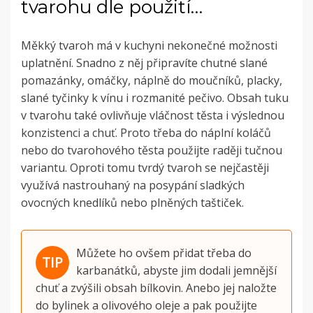
tvarohu dle použití…
Měkký tvaroh má
v kuchyni nekonečné možnosti
uplatnění. Snadno z něj připravíte chutné slané
pomazánky, omáčky, náplně do moučníků, placky,
slané tyčinky k vínu i rozmanité pečivo.
Obsah tuku
v tvarohu také ovlivňuje vláčnost těsta i výslednou
konzistenci a chuť. Proto třeba do náplní koláčů
nebo do tvarohového těsta použijte raději tučnou
variantu.
Oproti tomu tvrdý tvaroh se nejčastěji
využívá nastrouhaný na posypání sladkých
ovocných knedlíků nebo plněných taštiček.
Můžete ho ovšem přidat třeba do
karbanátků, abyste jim dodali jemnější
chuť a zvýšili obsah bílkovin. Anebo jej naložte
do bylinek a olivového oleje a pak použijte