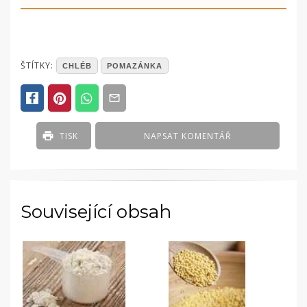
POSTED
ŠTÍTKY:
CHLÉB
POMAZÁNKA
IN
ČLÁNKY
TISK
NAPSAT KOMENTÁŘ
Související obsah