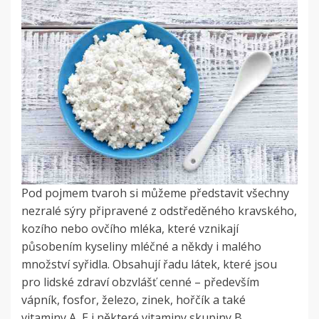
Pod pojmem tvaroh si můžeme představit všechny
nezralé sýry připravené z odstředěného kravského,
kozího nebo ovčího mléka, které vznikají
působením kyseliny mléčné a někdy i malého
množství syřidla. Obsahují řadu látek, které jsou
pro lidské zdraví obzvlášť cenné – především
vápník, fosfor, železo, zinek, hořčík a také
vitaminy A, E i některé vitaminy skupiny B.