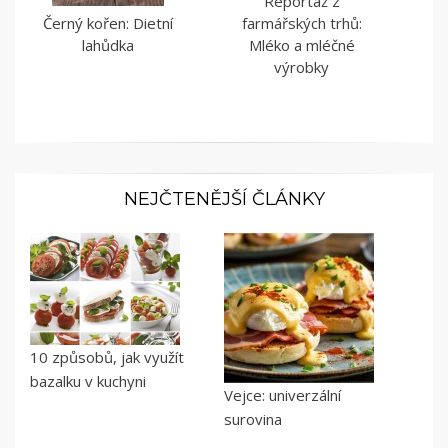
Reportáž z
Černý kořen: Dietní
farmářských trhů:
lahůdka
Mléko a mléčné
výrobky
NEJČTENĚJŠÍ ČLÁNKY
10 způsobů, jak využít
bazalku v kuchyni
Vejce: univerzální
surovina