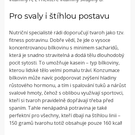
Pro svaly i štíhlou postavu
Nutriční specialisté rádi doporučují tvaroh jako tzv.
fitness potravinu. Dobře vědí, že jde o
vysoce
koncentrovanou bílkovinu s minimem sacharidů,
která je snadno stravitelná a dodá tělu dlouhodobý
pocit sytosti.
To umožňuje kasein – typ bílkoviny,
kterou lidské tělo velmi pomalu tráví. Konzumace
bílkovin může navíc podporovat zvýšení hladiny
růstového hormonu, a tím i spalování tuků a nárůst
svalové hmoty, čehož s oblibou využívají sportovci,
kteří si tvaroh pravidelně dopřávají třeba před
spaním.
Tahle nenápadná potravina je také
perfektní pro všechny, kteří dbají na štíhlou linii –
150 gramů tvarohu totiž obsahuje pouze 160 kcal!