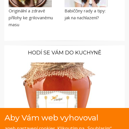
Originální a zdravé
Babiččiny rady a tipy:
přílohy ke grilovanému
jak na nachlazení?
masu
HODÍ SE VÁM DO KUCHYNĚ
Aby Vám web vyhovoval
Samolepky pro kořenky: S vařečkovým vzorem
aneb nastavení cookies. Kliknutím na „Souhlasím“