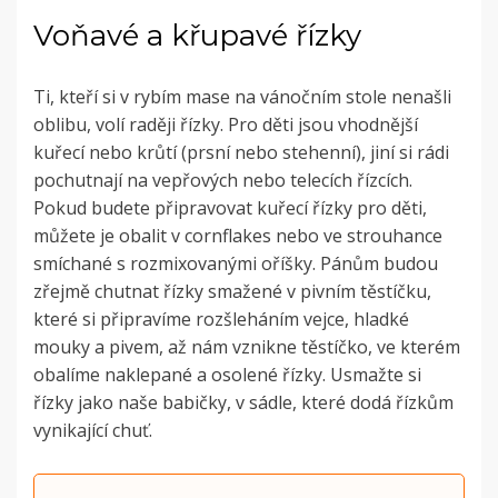
Voňavé a křupavé řízky
Ti, kteří si v rybím mase na vánočním stole nenašli
oblibu, volí raději řízky. Pro děti jsou vhodnější
kuřecí nebo krůtí (prsní nebo stehenní), jiní si rádi
pochutnají na vepřových nebo telecích řízcích.
Pokud budete připravovat kuřecí řízky pro děti,
můžete je obalit v cornflakes nebo ve strouhance
smíchané s rozmixovanými oříšky. Pánům budou
zřejmě chutnat řízky smažené v pivním těstíčku,
které si připravíme rozšleháním vejce, hladké
mouky a pivem, až nám vznikne těstíčko, ve kterém
obalíme naklepané a osolené řízky. Usmažte si
řízky jako naše babičky, v sádle, které dodá řízkům
vynikající chuť.