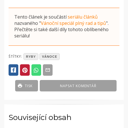
Tento článek je součástí
seriálu článků
nazvaného
"
Vánoční speciál plný rad a tipů
"
.
Přečtěte si také další díly tohoto oblíbeného
seriálu!
POSTED
ŠTÍTKY:
RYBY
VÁNOCE
IN
ČLÁNKY
TISK
NAPSAT KOMENTÁŘ
Související obsah