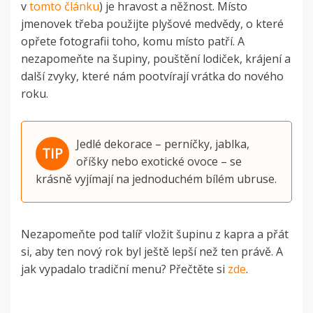
v
tomto článku
) je hravost a něžnost. Místo
jmenovek třeba použijte plyšové medvědy, o které
opřete fotografii toho, komu místo patří. A
nezapomeňte na šupiny, pouštění lodiček, krájení a
další zvyky, které nám pootvírají vrátka do nového
roku.
Jedlé dekorace – perníčky, jablka,
oříšky nebo exotické ovoce – se
krásně vyjímají na jednoduchém bílém ubruse.
Nezapomeňte pod talíř vložit šupinu z kapra a přát
si, aby ten nový rok byl ještě lepší než ten právě. A
jak vypadalo tradiční menu? Přečtěte si
zde
.