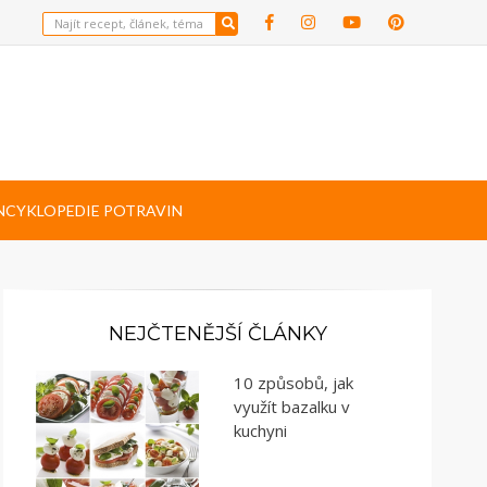
NCYKLOPEDIE POTRAVIN
NEJČTENĚJŠÍ ČLÁNKY
10 způsobů, jak
využít bazalku v
kuchyni