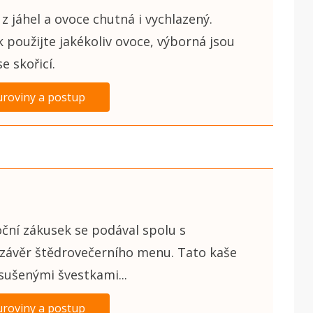
z jáhel a ovoce chutná i vychlazený.
 použijte jakékoliv ovoce, výborná jsou
e skořicí.
uroviny a postup
oční zákusek se podával spolu s
závěr štědrovečerního menu. Tato kaše
 sušenými švestkami...
uroviny a postup