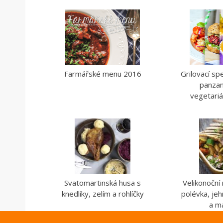
Farmářské menu 2016
Grilovací spe
panzan
vegetari
Svatomartinská husa s
Velikonoční
knedlíky, zelím a rohlíčky
polévka, jeh
a m