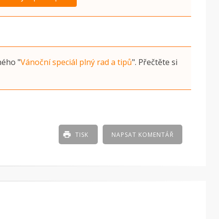
ného
"
Vánoční speciál plný rad a tipů
"
. Přečtěte si
TISK
NAPSAT KOMENTÁŘ