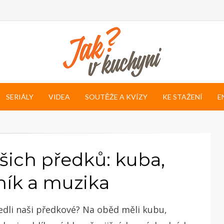
SERIÁLY
VIDEA
SOUTĚŽE A KVÍZY
KE STAŽENÍ
E
šich předků: kuba,
ník a muzika
 jedli naši předkové? Na oběd měli kubu,