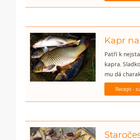
Kapr na
Patří k nejs
kapra. Sladk
mu dá charakt
Recept - s
Staroče