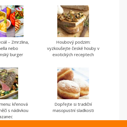
ciál – Zmrzlina,
Houbový podzim:
ella nebo
vyzkoušejte české houby v
ánský burger
exotických receptech
 menu: křenová
Dopřejte si tradiční
něčí s nádivkou
masopustní sladkosti
azanec