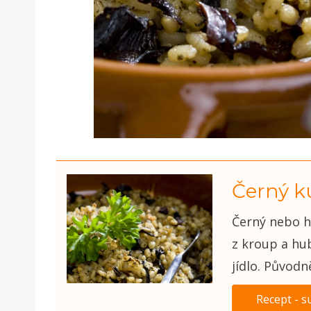
Černý k
Černý nebo h
z kroup a hu
jídlo. Původně
Recept - s