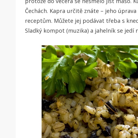
protože do večera se nesmělo jíst maso. Ku
Čechách. Kapra určitě znáte – jeho úprava
receptům. Můžete jej podávat třeba s kne
Sladký kompot (muzika) a jahelník se jedí 