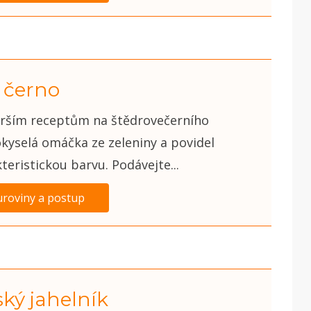
 černo
tarším receptům na štědrovečerního
okyselá omáčka ze zeleniny a povidel
eristickou barvu. Podávejte...
uroviny a postup
ský jahelník