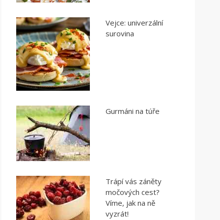
Vejce: univerzální
surovina
Gurmáni na túře
Trápí vás záněty
močových cest?
Víme, jak na ně
vyzrát!