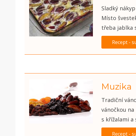
Sladký nákyp 
Místo švestek
třeba jablka s
Recept - s
Muzika
Tradiční ván
vánočkou na 
s křížalami a
Recept - s