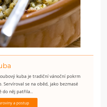
uba
oubový kuba je tradiční vánoční pokrm
b. Servíroval se na oběd, jako bezmasé
 do něj patřila...
uroviny a postup