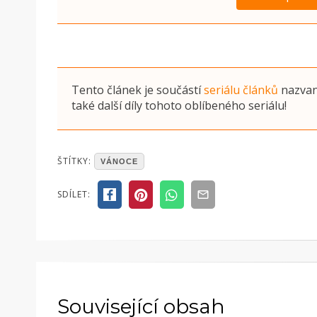
Tento článek je součástí
seriálu článků
nazva
také další díly tohoto oblíbeného seriálu!
POSTED
ŠTÍTKY:
VÁNOCE
IN
ČLÁNKY
SDÍLET:
Související obsah