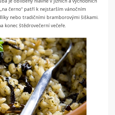
ba je oblíbený hlavně v jižních a východních
 „na černo“ patří k nejstarším vánočním
dlíky nebo tradičními bramborovými šiškami.
na konec štědrovečerní večeře.