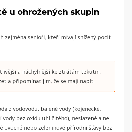
étě u ohrožených skupin
 zejména senioři, kteří mívají snížený pocit
ivější a náchylnější ke ztrátám tekutin.
t a připomínat jim, že se mají napít.
oda z vodovodu, balené vody (kojenecké,
 vody bez oxidu uhličitého), neslazené a ne
né ovocné nebo zeleninové přírodní šťávy bez