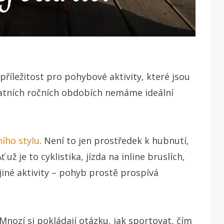
říležitost pro pohybové aktivity, které jsou
tatních ročních obdobích nemáme ideální
ního stylu
. Není to jen prostředek k hubnutí,
už je to cyklistika, jízda na inline bruslích,
 jiné aktivity – pohyb prostě prospívá
Mnozí si pokládají otázku, jak sportovat, čím