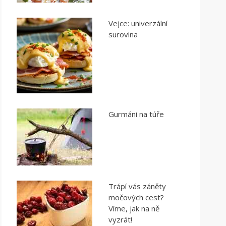
Vejce: univerzální
surovina
Gurmáni na túře
Trápí vás záněty
močových cest?
Víme, jak na ně
vyzrát!