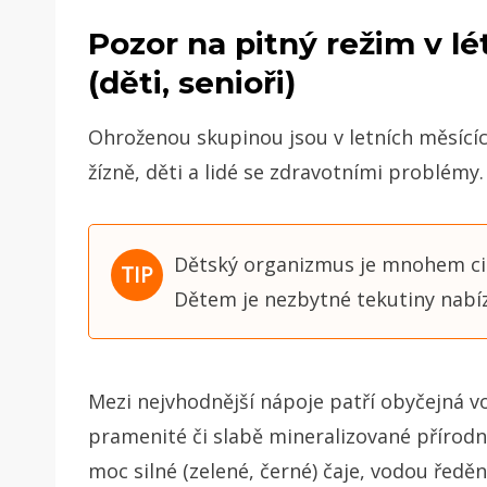
Pozor na pitný režim v l
(děti, senioři)
Ohroženou skupinou jsou v letních měsících
žízně, děti a lidé se zdravotními problémy.
Dětský organizmus je mnohem citl
Dětem je nezbytné tekutiny nabíze
Mezi nejvhodnější nápoje patří obyčejná v
pramenité či slabě mineralizované přírodní
moc silné (zelené, černé) čaje, vodou ředě