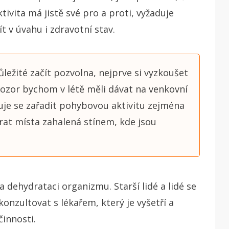
tivita má jistě své pro a proti, vyžaduje
t v úvahu i zdravotní stav.
ležité začít pozvolna, nejprve si vyzkoušet
 Pozor bychom v létě měli dávat na venkovní
je se zařadit pohybovou aktivitu zejména
rat místa zahalená stínem, kde jsou
 dehydrataci organizmu. Starší lidé a lidé se
nzultovat s lékařem, který je vyšetří a
činnosti.