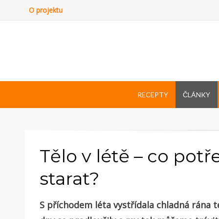
O projektu
RECEPTY
ČLÁNKY
Tělo v létě – co potř
starat?
S příchodem léta vystřídala chladná rána t