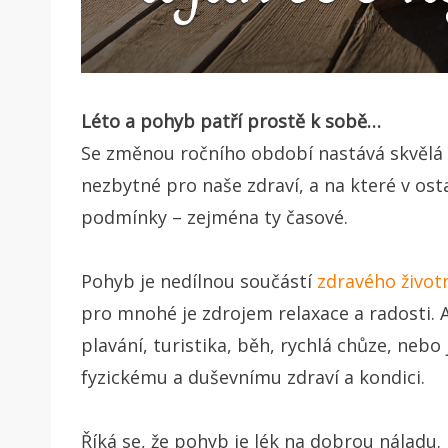
Léto a pohyb patří prostě k sobě…
Se změnou ročního období nastává skvělá p
nezbytné pro naše zdraví, a na které v os
podmínky – zejména ty časové.
Pohyb je nedílnou součástí
zdravého život
pro mnohé je zdrojem relaxace a radosti. Ať 
plavání, turistika, běh, rychlá chůze, nebo
fyzickému a duševnímu zdraví a kondici.
Říká se, že pohyb je lék na dobrou náladu. 