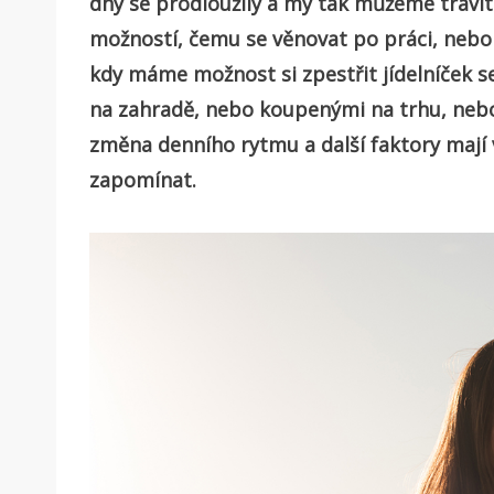
dny se prodloužily a my tak můžeme trávit 
možností, čemu se věnovat po práci, nebo 
kdy máme možnost si zpestřit jídelníček 
na zahradě, nebo koupenými na trhu, nebo
změna denního rytmu a další faktory mají 
zapomínat.