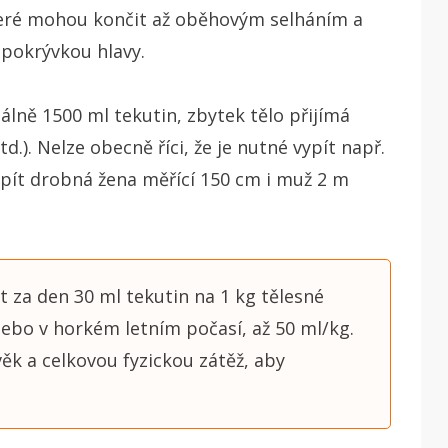
které mohou končit až oběhovým selháním a
pokrývkou hlavy.
álně 1500 ml tekutin, zbytek tělo přijímá
d.). Nelze obecně říci, že je nutné vypít např.
ypít drobná žena měřící 150 cm i muž 2 m
 za den 30 ml tekutin na 1 kg tělesné
nebo v horkém letním počasí, až 50 ml/kg.
věk a celkovou fyzickou zátěž, aby