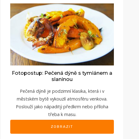
Fotopostup: Pečená dýně s tymiánem a
slaninou
Pečená dýně je podzimní klasika, která i v
městském bytě vykouzlí atmosféru venkova.
Poslouží jako nápaditý předkrm nebo příloha
třeba k masu.
ZOBRAZIT