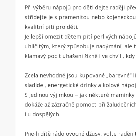
Při výběru nápojů pro děti dejte raději p
střídejte je s pramenitou nebo kojeneckou 
kvalitní pití pro děti.
Je lepší omezit dětem pití perlivých nápoj
uhličitým, který způsobuje nadýmání, ale t
klamavý pocit uhašení žízně i ve chvíli, kd
Zcela nevhodné jsou kupované „barevné“ 
sladidel, energetické drinky a kolové nápoj
S jedinou výjimkou – jak některé maminky d
dokáže až zázračně pomoct při žaludečních
i u dospělých.
Pije-li dítě rádo ovocné džusy, volte radě