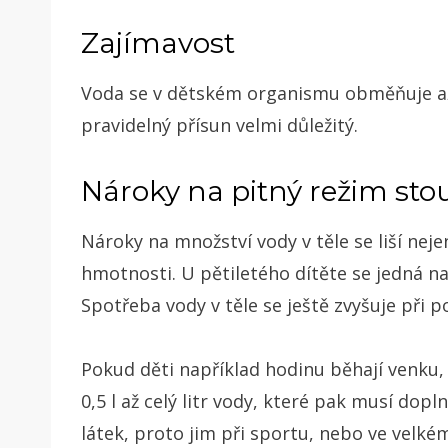
Zajímavost
Voda se v dětském organismu obměňuje až tř
pravidelný přísun velmi důležitý.
Nároky na pitný režim sto
Nároky na množství vody v těle se liší nejen
hmotnosti. U pětiletého dítěte se jedná na
Spotřeba vody v těle se ještě zvyšuje při 
Pokud děti například hodinu běhají venku, h
0,5 l až celý litr vody, které pak musí dopl
látek, proto jim při sportu, nebo ve vel