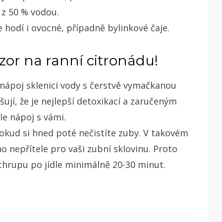
 z 50 % vodou.
 hodí i ovocné, případně bylinkové čaje.
zor na ranní citronádu!
í nápoj sklenici vody s čerstvě vymačkanou
jí, že je nejlepší detoxikací a zaručeným
le nápoj s vámi.
pokud si hned poté nečistíte zuby. V takovém
o nepřítele pro vaši zubní sklovinu. Proto
 chrupu po jídle minimálně 20-30 minut.