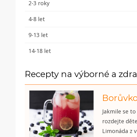
2-3 roky
4-8 let
9-13 let
14-18 let
Recepty na výborné a zdra
Borůvko
Jakmile se t
rozdejte děte
Limonáda z v