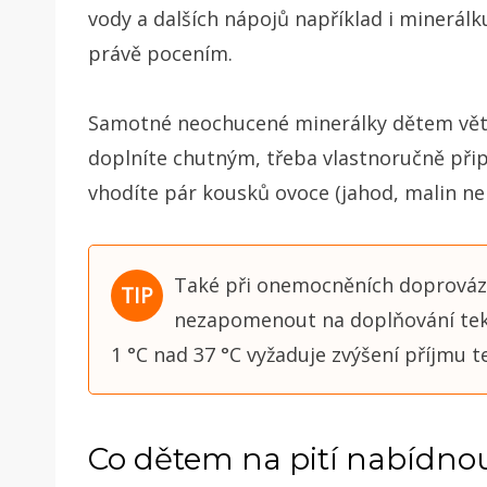
vody a dalších nápojů například i minerálk
právě pocením.
Samotné neochucené minerálky dětem větši
doplníte chutným, třeba vlastnoručně př
vhodíte pár kousků ovoce (jahod, malin neb
Také při onemocněních doprováze
nezapomenout na doplňování tekut
1 °C nad 37 °C vyžaduje zvýšení příjmu t
Co dětem na pití nabídno