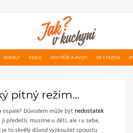
SERIÁLY
VIDEA
SOUTĚŽE A KVÍZY
KE STAŽENÍ
E
ký pitný režim…
né a ospalé? Důvodem může být
nedostatek
jí předešli, musíme u dětí, ale i u sebe,
ň je to skvělý důvod vyzkoušet spoustu