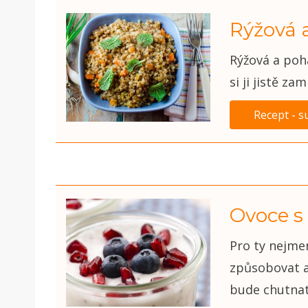
Rýžová 
Rýžová a poh
si ji jistě zami
Recept - s
Ovoce 
Pro ty nejme
způsobovat a
bude chutnat