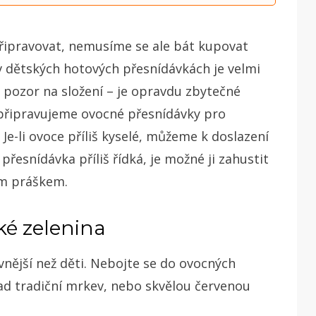
řipravovat, nemusíme se ale bát kupovat
v dětských hotových přesnídávkách je velmi
 pozor na složení – je opravdu zbytečné
připravujeme ovocné přesnídávky pro
Je-li ovoce příliš kyselé, můžeme k doslazení
řesnídávka příliš řídká, je možné ji zahustit
ým práškem.
ké zelenina
vnější než děti. Nebojte se do ovocných
lad tradiční mrkev, nebo skvělou červenou