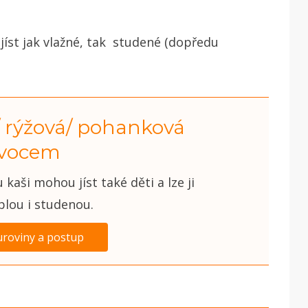
íst jak vlažné, tak studené (dopředu
 rýžová/ pohanková
ovocem
kaši mohou jíst také děti a lze ji
plou i studenou.
uroviny a postup