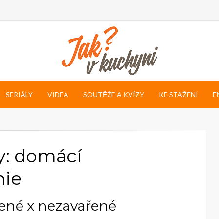
SERIÁLY
VIDEA
SOUTĚŽE A KVÍZY
KE STAŽENÍ
E
y: domácí
hie
ené x nezavařené