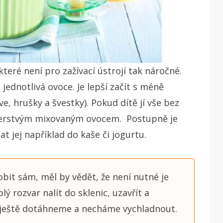
teré není pro zažívací ústrojí tak náročné.
jednotlivá ovoce. Je lepší začít s méně
e, hrušky a švestky). Pokud dítě jí vše bez
 čerstvým mixovaným ovocem. Postupně je
 jej například do kaše či jogurtu.
bit sám, měl by vědět, že není nutné je
ý rozvar nalít do sklenic, uzavřít a
čko ještě dotáhneme a necháme vychladnout.