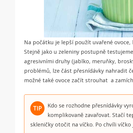
Na počátku je lepší použít uvařené ovoce, k
Stejně jako u zeleniny postupně testujeme 
agresivními druhy (jablko, meruňky, broskv
problémů, lze část přesnídávky nahradit
možné také ovoce začít strouhat a zamíchat
Kdo se rozhodne přesnídávky vyro
komplikovaně zavařovat. Stačí tepl
skleničky otočit na víčko. Po chvíli ví