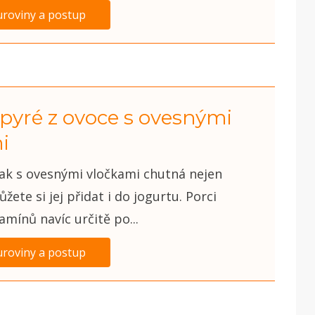
uroviny a postup
pyré z ovoce s ovesnými
i
ak s ovesnými vločkami chutná nejen
žete si jej přidat i do jogurtu. Porci
tamínů navíc určitě po...
uroviny a postup