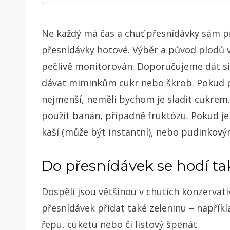
Ne každý má čas a chuť přesnídávky sám p
přesnídávky hotové. Výběr a původ plodů 
pečlivě monitorován. Doporučujeme dát si
dávat miminkům cukr nebo škrob. Pokud 
nejmenší, neměli bychom je sladit cukrem. 
použít banán, případně fruktózu. Pokud je p
kaší (může být instantní), nebo pudinkov
Do přesnídávek se hodí ta
Dospělí jsou většinou v chutích konzervati
přesnídávek přidat také zeleninu – napřík
řepu, cuketu nebo či listový špenát.