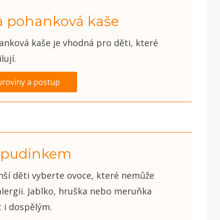
a pohanková kaše
anková kaše je vhodná pro děti, které
lují.
uroviny a postup
s pudinkem
nší děti vyberte ovoce, které nemůže
lergii. Jablko, hruška nebo meruňka
 i dospělým.