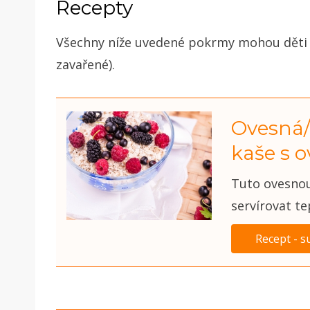
Recepty
Všechny níže uvedené pokrmy mohou děti j
zavařené).
Ovesná/
kaše s 
Tuto ovesnou 
servírovat te
Recept - s