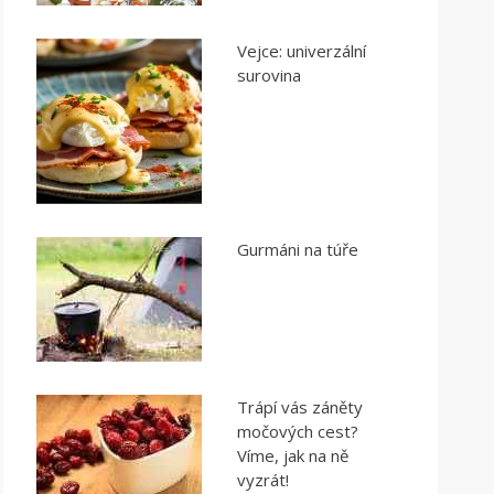
Vejce: univerzální
surovina
Gurmáni na túře
Trápí vás záněty
močových cest?
Víme, jak na ně
vyzrát!