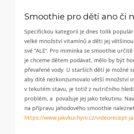
Smoothie pro děti ano či 
Specifickou kategorií je dnes tolik popul
velké množství vitamínů a děti jej většinou
své “ALE“. Pro miminka se smoothie určitě
je chceme dětem podávat, mělo by být hod
převařené vody. U starších dětí je možné
aby dítě nezkonzumovalo větší množství ov
v tekutém stavu, je totiž z nutričního hle
problém, a považuje jej jako tekutinu. Nav
na přípravu jahodového smoothie nalezne
https://www.jakvkuchyni.cz/videorecept