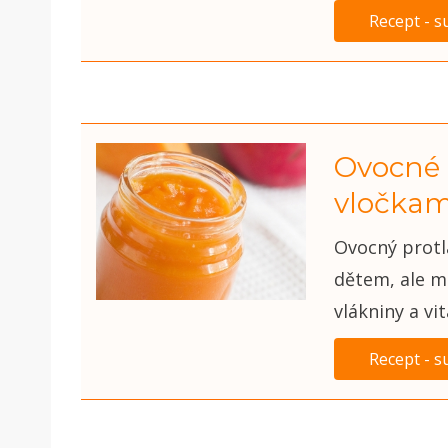
Recept - s
Ovocné 
vločkam
Ovocný protl
dětem, ale mů
vlákniny a vi
Recept - s