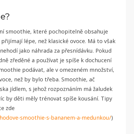
ne?
ární smoothie, které pochopitelně obsahuje
 přijímají lépe, než klasické ovoce. Má to však
 nehodí jako náhrada za přesnídávku. Pokud
ně zředěné a používat je spíše k dochucení
 smoothie podávat, ale v omezeném množství,
oce, než by bylo třeba. Smoothie, ač
diska jídlem, s jehož rozpoznáním má žaludek
íc by děti měly trénovat spíše kousání. Tipy
te zde
-jahodove-smoothie-s-bananem-a-medunkou/
)