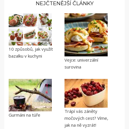
NEJČTENĚJŠÍ ČLÁNKY
10 způsobů, jak využít
bazalku v kuchyni
Vejce: univerzální
surovina
Trápí vás záněty
Gurmáni na túře
močových cest? Víme,
jak na ně vyzrát!