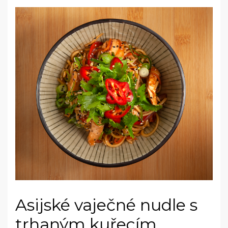
Asijské vaječné nudle s
trhaným kuřecím