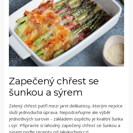
Zapečený chřest se
šunkou a sýrem
Zelený chřest patří mezi jarní delikatesy, kterým nejvíce
sluší jednoduchá úprava. Nepodceňujme ale výběr
jednotlivých surovin - základem úspěchu je kvalitní šunka
i sýr. Připravte si lahodný zapečený chřest se šunkou a
sýrem podle receptu od Jakvkuchyni.cz!