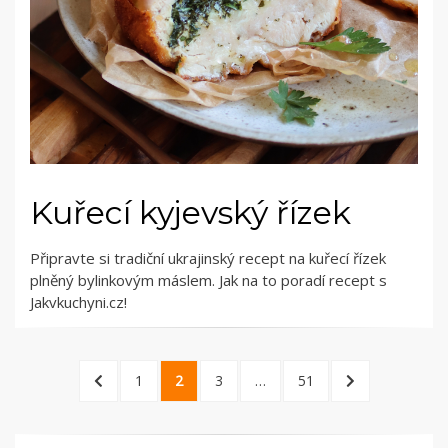
Kuřecí kyjevský řízek
Připravte si tradiční ukrajinský recept na kuřecí řízek
plněný bylinkovým máslem. Jak na to poradí recept s
Jakvkuchyni.cz!
Stránkování
PREVIOUS
PAGE
PAGE
PAGE
PAGE
NEXT
1
2
3
…
51
příspěvků
PAGE
PAGE