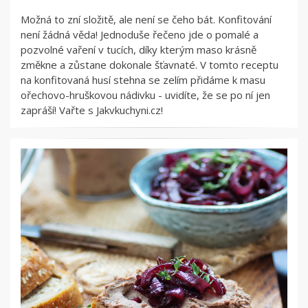
Možná to zní složitě, ale není se čeho bát. Konfitování
není žádná věda! Jednoduše řečeno jde o pomalé a
pozvolné vaření v tucích, díky kterým maso krásně
změkne a zůstane dokonale šťavnaté. V tomto receptu
na konfitovaná husí stehna se zelím přidáme k masu
ořechovo-hruškovou nádivku - uvidíte, že se po ní jen
zapráší! Vařte s Jakvkuchyni.cz!