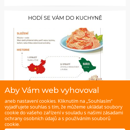
HODÍ SE VÁM DO KUCHYNĚ
Aby Vám web vyhovoval
Infografika: Co jste nevěděli o těstovinách?
aneb nastavení cookies. Kliknutím na „Souhlasím“
Odkud těstoviny pochází? Z čeho se skládají? Jaké jsou
vyjadřujete souhlas s tím, že můžeme ukládat soubory
jejich nutriční hodnoty a můžu je jíst večer? Na všechny
cookie do vašeho zařízení v souladu s našimi
zásadami
tyto otázky najdeme odpověď v přehledné infografice.
ochrany osobních údajů
a s
používáním souborů
cookie
.
ZOBRAZIT