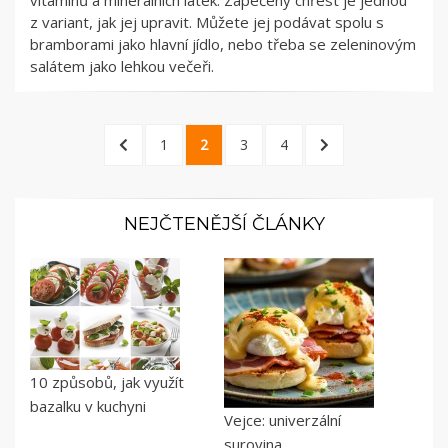
z variant, jak jej upravit. Můžete jej podávat spolu s
bramborami jako hlavní jídlo, nebo třeba se zeleninovým
salátem jako lehkou večeři.
Stránkování
PREVIOUS
PAGE
PAGE
PAGE
PAGE
NEXT
1
2
3
4
příspěvků
PAGE
PAGE
NEJČTENĚJŠÍ ČLÁNKY
10 způsobů, jak využít
bazalku v kuchyni
Vejce: univerzální
surovina