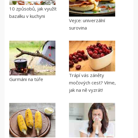
10 způsobů, jak využít
bazalku v kuchyni
Vejce: univerzální
surovina
Trápí vás záněty
Gurmáni na túře
močových cest? Víme,
jak na ně vyzrát!