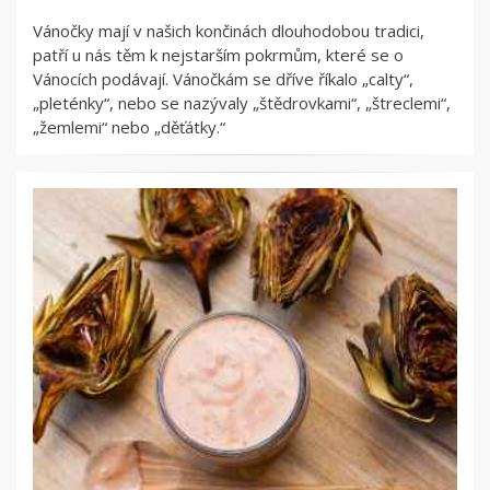
Vánočky mají v našich končinách dlouhodobou tradici,
patří u nás těm k nejstarším pokrmům, které se o
Vánocích podávají. Vánočkám se dříve říkalo „calty“,
„pleténky“, nebo se nazývaly „štědrovkami“, „štreclemi“,
„žemlemi“ nebo „děťátky.“