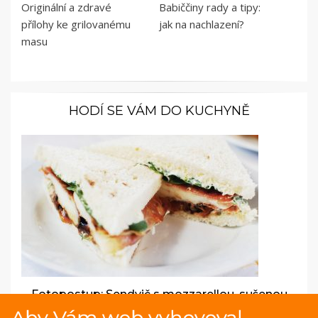
Originální a zdravé
Babiččiny rady a tipy:
přílohy ke grilovanému
jak na nachlazení?
masu
HODÍ SE VÁM DO KUCHYNĚ
Fotopostup: Sendvič s mozzarellou, sušenou
šunkou a rajčaty
Aby Vám web vyhovoval