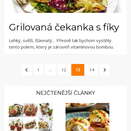
Grilovaná čekanka s fíky
Lehký, svěží, šťavnatý… Přesně tak bychom vystihly
tento pokrm, který je zároveň vitaminovou bombou.
Stránkování
PREVIOUS
PAGE
PAGE
PAGE
PAGE
NEXT
1
…
12
13
14
příspěvků
PAGE
PAGE
NEJČTENĚJŠÍ ČLÁNKY