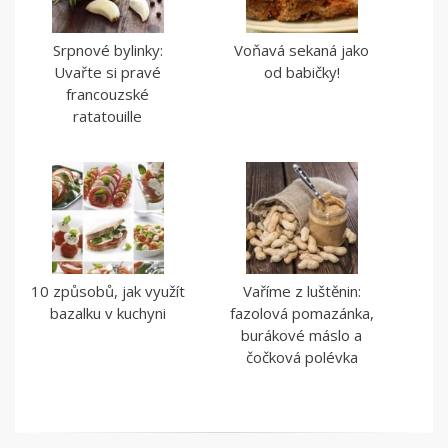
Srpnové bylinky:
Voňavá sekaná jako
Uvařte si pravé
od babičky!
francouzské
ratatouille
10 způsobů, jak využít
Vaříme z luštěnin:
bazalku v kuchyni
fazolová pomazánka,
burákové máslo a
čočková polévka