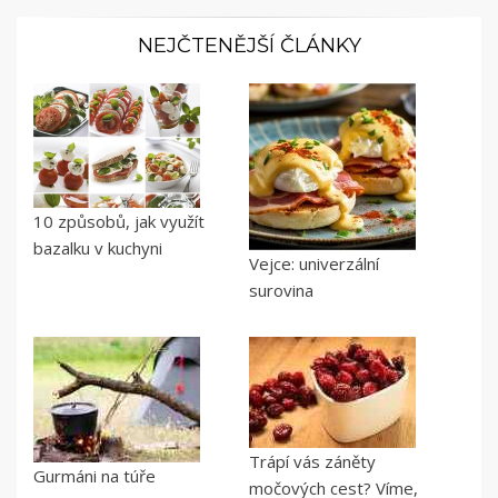
NEJČTENĚJŠÍ ČLÁNKY
10 způsobů, jak využít
bazalku v kuchyni
Vejce: univerzální
surovina
Trápí vás záněty
Gurmáni na túře
močových cest? Víme,