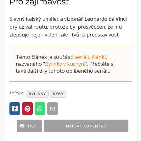
Pro zajímavost
Slavný italský umělec a vizionář
Leonardo da Vinci
prý užíval routu, protože byl přesvědčen, že mu
zlepšuje nejen vidění, ale i tvůrčí představivost.
Tento článek je součástí
seriálu článků
nazvaného
"
Bylinky v kuchyni
"
. Přečtěte si
také další díly tohoto oblíbeného seriálu!
POSTED
ŠTÍTKY:
BYLINKY
RYBY
IN
ČLÁNKY
TISK
NAPSAT KOMENTÁŘ