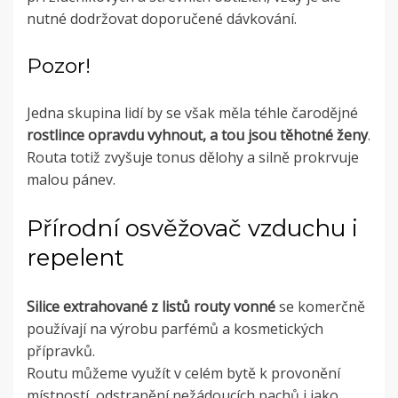
nutné dodržovat doporučené dávkování.
Pozor!
Jedna skupina lidí by se však měla téhle čarodějné
rostlince opravdu vyhnout, a tou jsou těhotné ženy
.
Routa totiž zvyšuje tonus dělohy a silně prokrvuje
malou pánev.
Přírodní osvěžovač vzduchu i
repelent
Silice extrahované z listů routy vonné
se komerčně
používají na výrobu parfémů a kosmetických
přípravků.
Routu můžeme využít v celém bytě k provonění
místností, odstranění nežádoucích pachů i jako