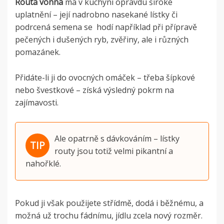
Routa vonná
má v kuchyni opravdu široké
uplatnění – její nadrobno nasekané lístky či
podrcená semena se hodí například při přípravě
pečených i dušených ryb, zvěřiny, ale i různých
pomazánek.
Přidáte-li ji do ovocných omáček – třeba šípkové
nebo švestkové – získá výsledný pokrm na
zajímavosti.
Ale opatrně s dávkováním – lístky
routy jsou totiž velmi pikantní a
nahořklé.
Pokud ji však použijete střídmě, dodá i běžnému, a
možná už trochu fádnímu, jídlu zcela nový rozměr.