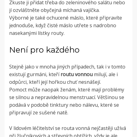
Zkuste ji přidat třeba do zeleninového salátu nebo
jí ozvláštněte obyčejná míchaná vajíčka.
Výborné je také ochucené máslo, které připravíte
jednoduše, když čisté máslo utřete s nadrobno
nasekanými lístky routy.
Není pro každého
Stejně jako v mnoha jiných případech, tak i v tomto
existují gurmáni, kteří
routu vonnou
milují, ale i
odpůrci, kteří její hořkou chuť nesnášejí.
Pomoct může naopak ženám, které mají problémy
se silnou a nepravidelnou menstruací. Většinou se
podává v podobě tinktury nebo nálevu, které se
připravují ze sušené natě.
V lidovém léčitelství se routa vonná nejčastěji užívá
při žlučníkových a střevních obtížích, vždy je ale