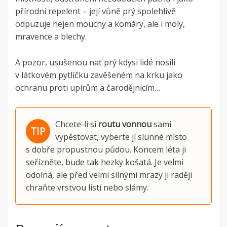
přírodní repelent – její vůně prý spolehlivě
odpuzuje nejen mouchy a komáry, ale i moly,
mravence a blechy.
A pozor, usušenou nať prý kdysi lidé nosili
v látkovém pytlíčku zavěšeném na krku jako
ochranu proti upírům a čarodějnicím…
Chcete-li si
routu vonnou
sami
vypěstovat, vyberte jí
slunné místo
s dobře propustnou půdou. Koncem léta ji
seřízněte, bude tak hezky košatá. Je velmi
odolná, ale před velmi silnými mrazy ji raději
chraňte vrstvou listí nebo slámy.