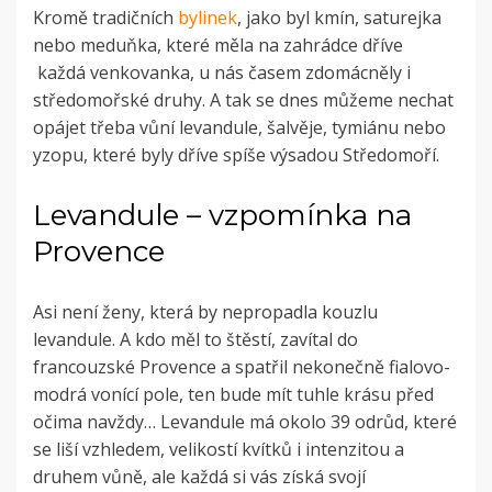
Kromě tradičních
bylinek
, jako byl kmín, saturejka
nebo meduňka, které měla na zahrádce dříve
každá venkovanka, u nás časem zdomácněly i
středomořské druhy. A tak se dnes můžeme nechat
opájet třeba vůní levandule, šalvěje, tymiánu nebo
yzopu, které byly dříve spíše výsadou Středomoří.
Levandule – vzpomínka na
Provence
Asi není ženy, která by nepropadla kouzlu
levandule. A kdo měl to štěstí, zavítal do
francouzské Provence a spatřil nekonečně fialovo-
modrá vonící pole, ten bude mít tuhle krásu před
očima navždy… Levandule má okolo 39 odrůd, které
se liší vzhledem, velikostí kvítků i intenzitou a
druhem vůně, ale každá si vás získá svojí