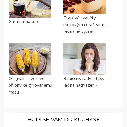
Trápí vás záněty
Gurmáni na túře
močových cest? Víme,
jak na ně vyzrát!
Originální a zdravé
Babiččiny rady a tipy:
přílohy ke grilovanému
jak na nachlazení?
masu
HODÍ SE VÁM DO KUCHYNĚ