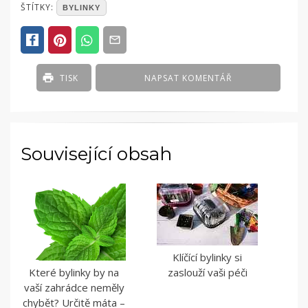
POSTED
ŠTÍTKY:
BYLINKY
IN
ČLÁNKY
TISK
NAPSAT KOMENTÁŘ
Související obsah
Klíčící bylinky si
Které bylinky by na
zaslouží vaši péči
vaší zahrádce neměly
chybět? Určitě máta –