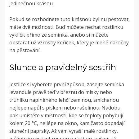
jedinečnou krásou.
Pokud se rozhodnete tuto krásnou bylinu pěstovat,
máte dvě možnosti. Buď můžete nechat rostlinku
vyklíčit přímo ze semínka, anebo si můžete
obstarat už vzrostlý keříček, který je méně náročný
na pěstování.
Slunce a pravidelný sestřih
Jestliže si vyberete první způsob, zasejte semínka
levandule právě teď v březnu do misky nebo
truhlíku naplněného lehčí zeminou, smíchanou
nejlépe napůl s pískem nebo rašelinou. Nádobu
pak umístěte v místnosti, kde se teploty pohybují
kolem 20 °C, nejlépe na okno, kam často dopadají
sluneční paprsky. Až vám vyraší malé rostlinky,
můžete je vysázet rovnou na záhon, ovšem až