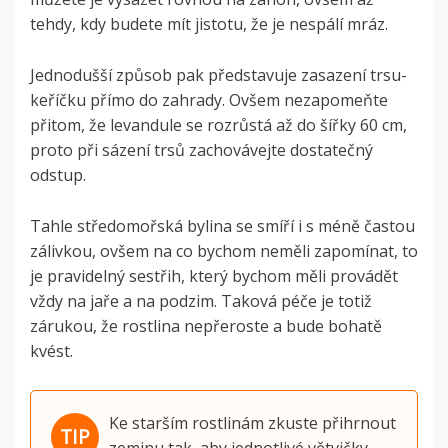
tehdy, kdy budete mít jistotu, že je nespálí mráz.
Jednodušší způsob pak představuje zasazení trsu-
keříčku přímo do zahrady. Ovšem nezapomeňte
přitom, že levandule se rozrůstá až do šířky 60 cm,
proto při sázení trsů zachovávejte dostatečný
odstup.
Tahle středomořská bylina se smíří i s méně častou
zálivkou, ovšem na co bychom neměli zapomínat, to
je pravidelný sestřih, který bychom měli provádět
vždy na jaře a na podzim. Taková péče je totiž
zárukou, že rostlina nepřeroste a bude bohatě
kvést.
Ke starším rostlinám zkuste přihrnout
zeminu tak, aby jednotlivé větvičky