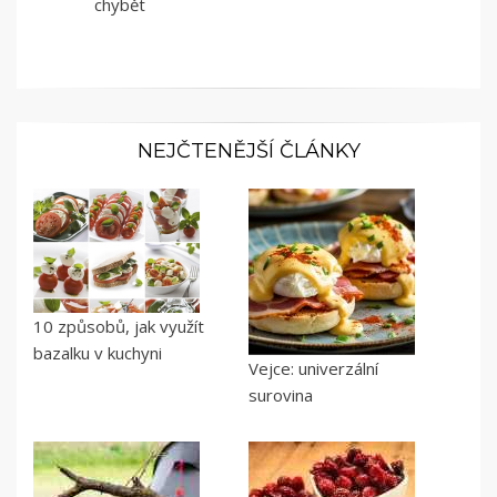
chybět
NEJČTENĚJŠÍ ČLÁNKY
10 způsobů, jak využít
bazalku v kuchyni
Vejce: univerzální
surovina