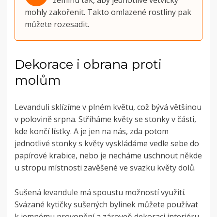
mohly zakořenit. Takto omlazené rostliny pak
můžete rozesadit.
Dekorace i obrana proti
molům
Levanduli sklízíme v plném květu, což bývá většinou
v polovině srpna. Stříháme květy se stonky v části,
kde končí lístky. A je jen na nás, zda potom
jednotlivé stonky s květy vyskládáme vedle sebe do
papírové krabice, nebo je necháme uschnout někde
u stropu místnosti zavěšené ve svazku květy dolů.
Sušená levandule má spoustu možností využití.
Svázané kytičky sušených bylinek můžete používat
k jemnému provonění a zároveň dekoraci interiéru.