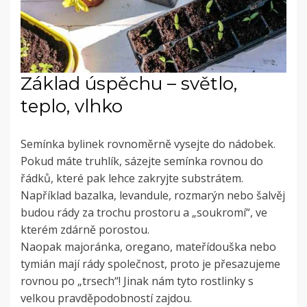
Základ úspěchu – světlo,
teplo, vlhko
Semínka bylinek rovnoměrně vysejte do nádobek.
Pokud máte truhlík, sázejte semínka rovnou do
řádků, které pak lehce zakryjte substrátem.
Například bazalka, levandule, rozmarýn nebo šalvěj
budou rády za trochu prostoru a „soukromí“, ve
kterém zdárně porostou.
Naopak majoránka, oregano, mateřídouška nebo
tymián mají rády společnost, proto je přesazujeme
rovnou po „trsech“! Jinak nám tyto rostlinky s
velkou pravděpodobností zajdou.