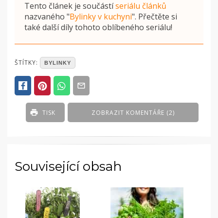
Tento článek je součástí
seriálu článků
nazvaného
"
Bylinky v kuchyni
"
. Přečtěte si
také další díly tohoto oblíbeného seriálu!
POSTED
ŠTÍTKY:
BYLINKY
IN
ČLÁNKY
TISK
ZOBRAZIT KOMENTÁŘE (2)
Související obsah