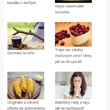
bazalku v kuchyni
Vejce: univerzální
surovina
Trápí vás záněty
Gurmáni na túře
močových cest? Víme,
jak na ně vyzrát!
Originální a zdravé
Babiččiny rady a tipy:
přílohy ke grilovanému
jak na nachlazení?