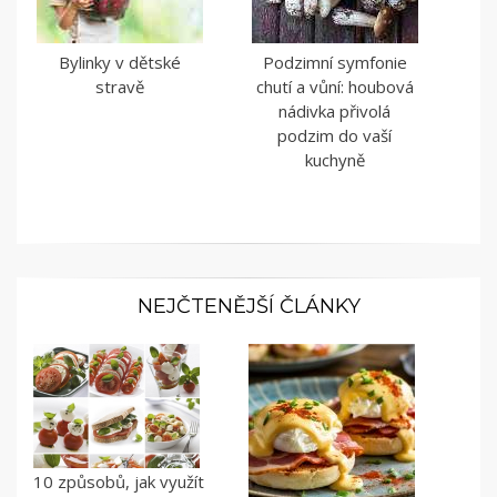
Bylinky v dětské
Podzimní symfonie
stravě
chutí a vůní: houbová
nádivka přivolá
podzim do vaší
kuchyně
NEJČTENĚJŠÍ ČLÁNKY
10 způsobů, jak využít