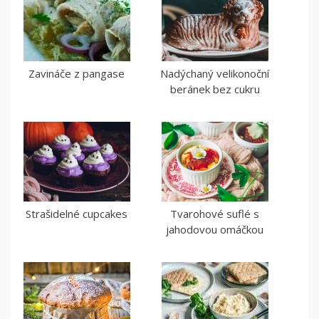
Zavináče z pangase
Nadýchaný velikonoční
beránek bez cukru
Strašidelné cupcakes
Tvarohové suflé s
jahodovou omáčkou