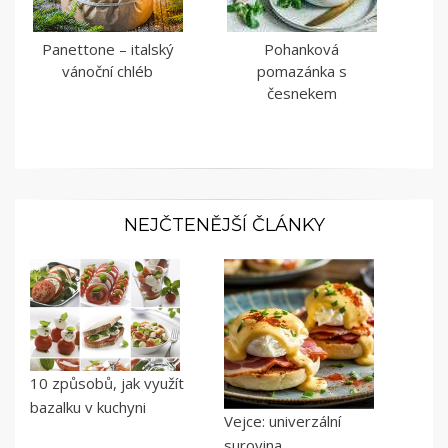
Panettone – italský
Pohanková
vánoční chléb
pomazánka s
česnekem
NEJČTENĚJŠÍ ČLÁNKY
10 způsobů, jak využít
bazalku v kuchyni
Vejce: univerzální
surovina