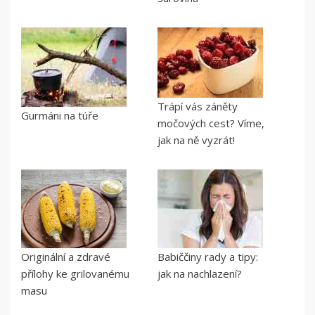
Trápí vás záněty
Gurmáni na túře
močových cest? Víme,
jak na ně vyzrát!
Originální a zdravé
Babiččiny rady a tipy:
přílohy ke grilovanému
jak na nachlazení?
masu