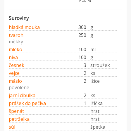
hodiny
Suroviny
hladká mouka
300
g
tvaroh
250
g
měkký
mléko
100
ml
niva
100
g
česnek
3
stroužek
vejce
2
ks
máslo
2
lžíce
povolené
jarní cibulka
2
ks
prášek do pečiva
1
lžička
špenát
hrst
petrželka
hrst
sůl
špetka