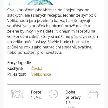
S velikonočním obdobím se pojí nejen mnoho
sladkých, ale i slaných receptů. Jedním ze symbolů
Velikonoc a jara je zelená barva, I proto bývají
součástí velikonočních pokrmů právě mladé a
zelené bylinky. Ty najdete i v dnešním receptu na
velikonoční chléb, který si můžeme připravit nejen
na velikonoční oslavy. Skvěle bude chutnat i v
průběhu roku jako netradiční snídaně, svačina,
nebo pohoštění pro návštěvu.
Encyklopedie
Kuchyně
Česká
Příležitost
Velikonoce
Porce
Doba
1
přípravy
závin
1,5