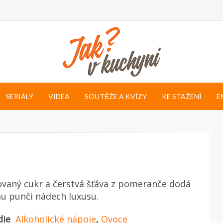
SERIÁLY
VIDEA
SOUTĚŽE A KVÍZY
KE STAŽENÍ
E
vaný cukr a čerstvá šťáva z pomeranče dodá
u punči nádech luxusu.
die
Alkoholické nápoje
,
Ovoce