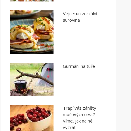
Vejce: univerzální
surovina
Gurmáni na túře
Trápí vás záněty
močových cest?
Víme, jak na ně
vyzrát!