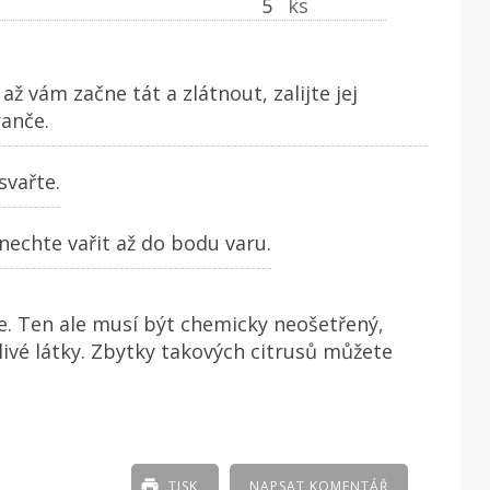
5
ks
ž vám začne tát a zlátnout, zalijte jej
anče.
svařte.
nechte vařit až do bodu varu.
 Ten ale musí být chemicky neošetřený,
ivé látky. Zbytky takových citrusů můžete
TISK
NAPSAT KOMENTÁŘ