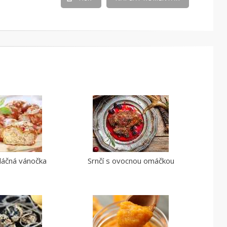
láčná vánočka
Srnčí s ovocnou omáčkou