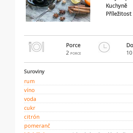
Kuchyně
Příležitost
Porce
Do
2
10
porce
Suroviny
rum
víno
voda
cukr
citrón
pomeranč