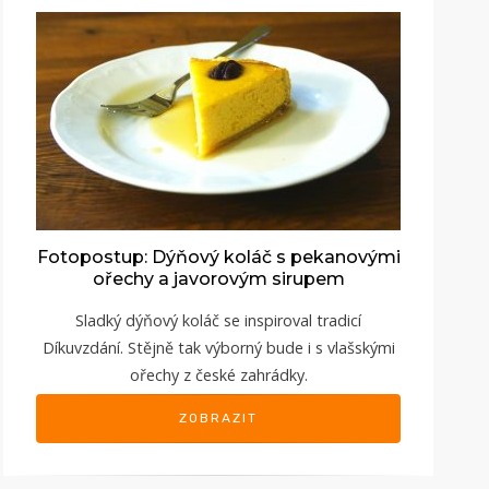
Fotopostup: Dýňový koláč s pekanovými
ořechy a javorovým sirupem
Sladký dýňový koláč se inspiroval tradicí
Díkuvzdání. Stějně tak výborný bude i s vlašskými
ořechy z české zahrádky.
ZOBRAZIT