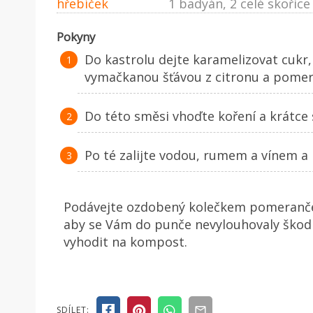
hřebíček
1 badyán, 2 celé skořice
Pokyny
Do kastrolu dejte karamelizovat cukr, a
vymačkanou šťávou z citronu a pomer
Do této směsi vhoďte koření a krátce 
Po té zalijte vodou, rumem a vínem a 
Podávejte ozdobený kolečkem pomeranče.
aby se Vám do punče nevylouhovaly škodl
vyhodit na kompost.
SDÍLET: