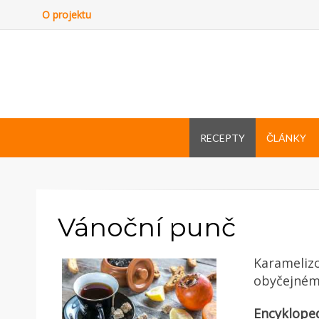
O projektu
RECEPTY
ČLÁNKY
Vánoční punč
Karamelizo
obyčejném
Encyklope