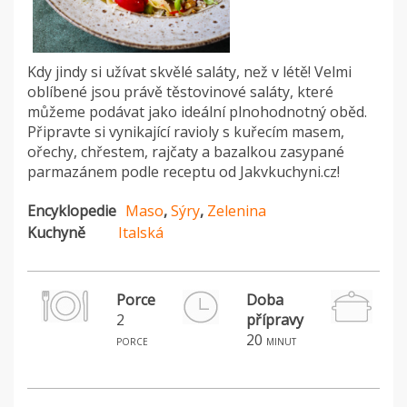
Kdy jindy si užívat skvělé saláty, než v létě! Velmi
oblíbené jsou právě těstovinové saláty, které
můžeme podávat jako ideální plnohodnotný oběd.
Připravte si vynikající ravioly s kuřecím masem,
ořechy, chřestem, rajčaty a bazalkou zasypané
parmazánem podle receptu od Jakvkuchyni.cz!
Encyklopedie
Maso
,
Sýry
,
Zelenina
Kuchyně
Italská
Porce
Doba
2
přípravy
H
20
porce
minut