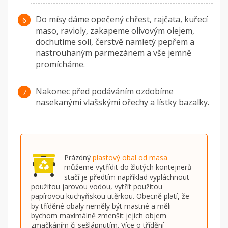
Do mísy dáme opečený chřest, rajčata, kuřecí
maso, ravioly, zakapeme olivovým olejem,
dochutíme solí, čerstvě namletý pepřem a
nastrouhaným parmezánem a vše jemně
promícháme.
Nakonec před podáváním ozdobíme
nasekanými vlašskými ořechy a lístky bazalky.
Prázdný
plastový obal od masa
můžeme vytřídit do žlutých kontejnerů -
stačí je předtím například vypláchnout
použitou jarovou vodou, vytřít použitou
papírovou kuchyňskou utěrkou. Obecně platí, že
by tříděné obaly neměly být mastné a měli
bychom maximálně zmenšit jejich objem
zmačkáním či sešlápnutím. Více o třídění