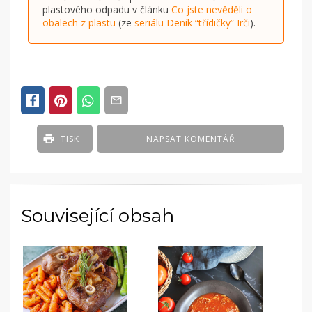
plastového odpadu v článku
Co jste nevěděli o
obalech z plastu
(ze
seriálu Deník “třídičky” Irči
).
TISK
NAPSAT KOMENTÁŘ
Související obsah