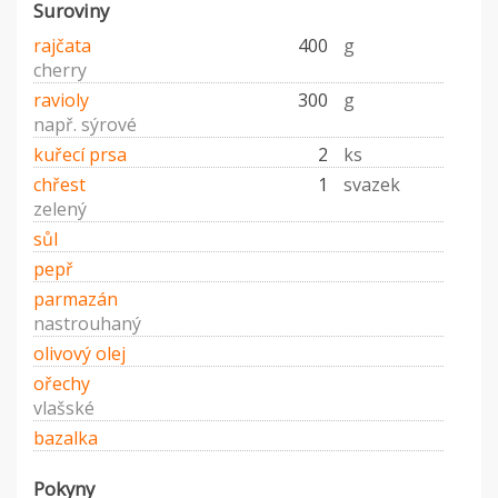
Suroviny
rajčata
400
g
cherry
ravioly
300
g
např. sýrové
kuřecí prsa
2
ks
chřest
1
svazek
zelený
sůl
pepř
parmazán
nastrouhaný
olivový olej
ořechy
vlašské
bazalka
Pokyny