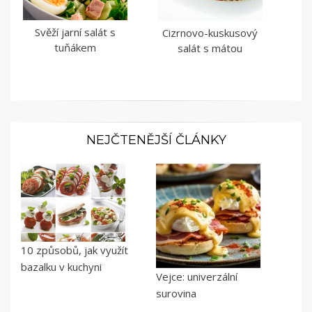
Svěží jarní salát s
Cizrnovo-kuskusový
tuňákem
salát s mátou
NEJČTENĚJŠÍ ČLÁNKY
10 způsobů, jak využít
bazalku v kuchyni
Vejce: univerzální
surovina