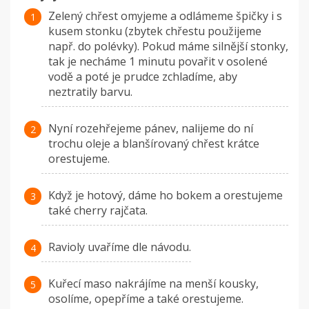
Zelený chřest omyjeme a odlámeme špičky i s
kusem stonku (zbytek chřestu použijeme
např. do polévky). Pokud máme silnější stonky,
tak je necháme 1 minutu povařit v osolené
vodě a poté je prudce zchladíme, aby
neztratily barvu.
Nyní rozehřejeme pánev, nalijeme do ní
trochu oleje a blanšírovaný chřest krátce
orestujeme.
Když je hotový, dáme ho bokem a orestujeme
také cherry rajčata.
Ravioly uvaříme dle návodu.
Kuřecí maso nakrájíme na menší kousky,
osolíme, opepříme a také orestujeme.