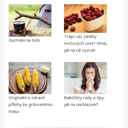
Trápí vás záněty
Gurmáni na túře
močových cest? Víme,
jak na ně vyzrát!
Originální a zdravé
Babiččiny rady a tipy:
přílohy ke grilovanému
jak na nachlazení?
masu