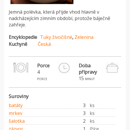
Jemná polévka, která přijde vhod hlavně v
nadcházejícím zimním období, protože báječně
zahřeje.
Encyklopedie
Tuky živočišné
,
Zelenina
Kuchyně
Česká
Porce
Doba
4
přípravy
15
porce
minut
Suroviny
batáty
3
ks
mrkev
3
ks
šalotka
2
ks
zázvor
1
lžíce