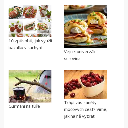
10 způsobů, jak využít
bazalku v kuchyni
Vejce: univerzální
surovina
Trápí vás záněty
Gurmáni na túře
močových cest? Víme,
jak na ně vyzrát!