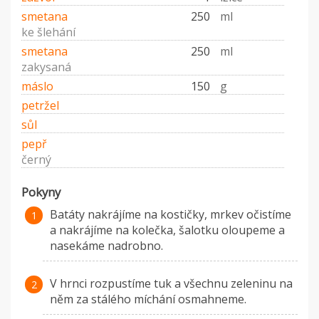
smetana
250
ml
ke šlehání
smetana
250
ml
zakysaná
máslo
150
g
petržel
sůl
pepř
černý
Pokyny
Batáty nakrájíme na kostičky, mrkev očistíme
a nakrájíme na kolečka, šalotku oloupeme a
nasekáme nadrobno.
V hrnci rozpustíme tuk a všechnu zeleninu na
něm za stálého míchání osmahneme.