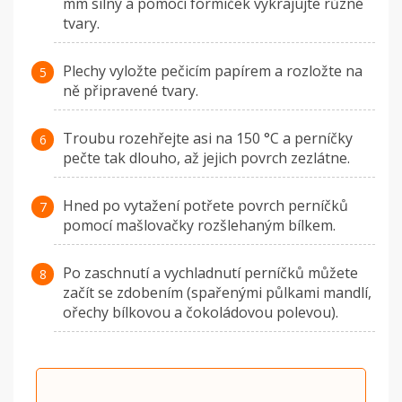
mm silný a pomocí formiček vykrajujte různé
tvary.
Plechy vyložte pečicím papírem a rozložte na
ně připravené tvary.
Troubu rozehřejte asi na 150 °C a perníčky
pečte tak dlouho, až jejich povrch zezlátne.
Hned po vytažení potřete povrch perníčků
pomocí mašlovačky rozšlehaným bílkem.
Po zaschnutí a vychladnutí perníčků můžete
začít se zdobením (spařenými půlkami mandlí,
ořechy bílkovou a čokoládovou polevou).