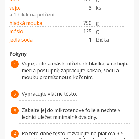
vejce
3
ks
a 1 bílek na potření
hladká mouka
750
g
máslo
125
g
jedlá soda
1
lžička
Pokyny
Vejce, cukr a máslo utřete dohladka, vmíchejte
med a postupně zapracujte kakao, sodu a
mouku promísenou s kořením.
Vypracujte vláčné těsto.
Zabalte jej do mikrotenové folie a nechte v
lednici uležet minimálně dva dny.
Po této době těsto rozválejte na plát cca 3-5