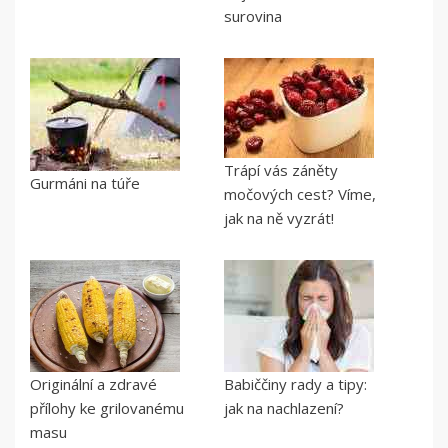
surovina
Trápí vás záněty
Gurmáni na túře
močových cest? Víme,
jak na ně vyzrát!
Originální a zdravé
Babiččiny rady a tipy:
přílohy ke grilovanému
jak na nachlazení?
masu