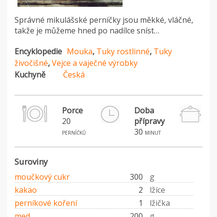
Správné mikulášské perníčky jsou měkké, vláčné,
takže je můžeme hned po nadílce sníst…
Encyklopedie
Mouka
,
Tuky rostlinné
,
Tuky
živočišné
,
Vejce a vaječné výrobky
Kuchyně
Česká
Porce
Doba
20
přípravy
30
perníčků
minut
Suroviny
moučkový cukr
300
g
kakao
2
lžíce
perníkové koření
1
lžička
med
200
g