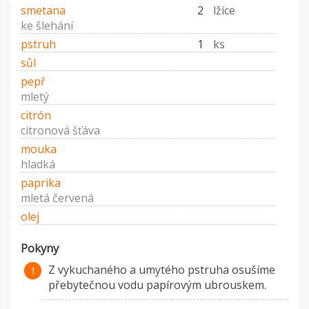
smetana
2
lžíce
ke šlehání
pstruh
1
ks
sůl
pepř
mletý
citrón
citronová šťáva
mouka
hladká
paprika
mletá červená
olej
Pokyny
Z vykuchaného a umytého pstruha osušíme
přebytečnou vodu papírovým ubrouskem.