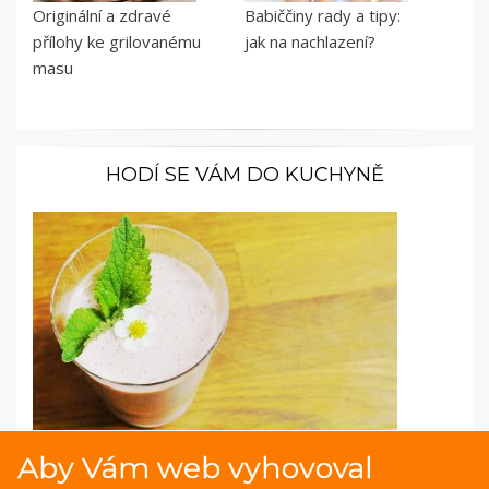
Originální a zdravé
Babiččiny rady a tipy:
přílohy ke grilovanému
jak na nachlazení?
masu
HODÍ SE VÁM DO KUCHYNĚ
Fotopostup: Jahodové smoothie s banánem a
Aby Vám web vyhovoval
meduňkou