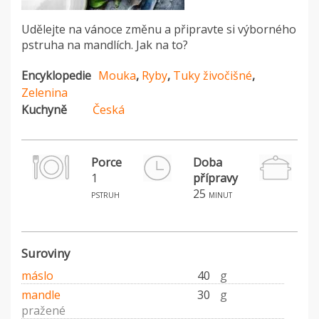
Udělejte na vánoce změnu a připravte si výborného
pstruha na mandlích. Jak na to?
Encyklopedie
Mouka
,
Ryby
,
Tuky živočišné
,
Zelenina
Kuchyně
Česká
Porce
Doba
1
přípravy
H
25
pstruh
minut
Suroviny
máslo
40
g
mandle
30
g
pražené