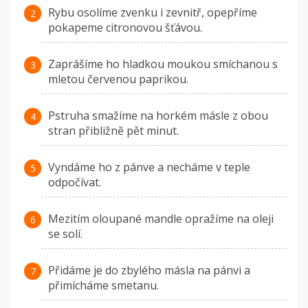
Rybu osolíme zvenku i zevnitř, opepříme
pokapeme citronovou šťávou.
Zaprášíme ho hladkou moukou smíchanou s
mletou červenou paprikou.
Pstruha smažíme na horkém másle z obou
stran přibližně pět minut.
Vyndáme ho z pánve a necháme v teple
odpočívat.
Mezitím oloupané mandle opražíme na oleji
se solí.
Přidáme je do zbylého másla na pánvi a
přimícháme smetanu.