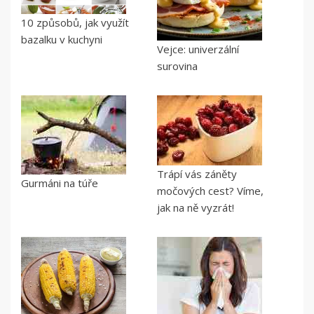
10 způsobů, jak využít
bazalku v kuchyni
Vejce: univerzální
surovina
Trápí vás záněty
Gurmáni na túře
močových cest? Víme,
jak na ně vyzrát!