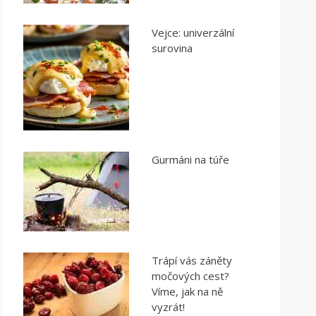
Vejce: univerzální
surovina
Gurmáni na túře
Trápí vás záněty
močových cest?
Víme, jak na ně
vyzrát!