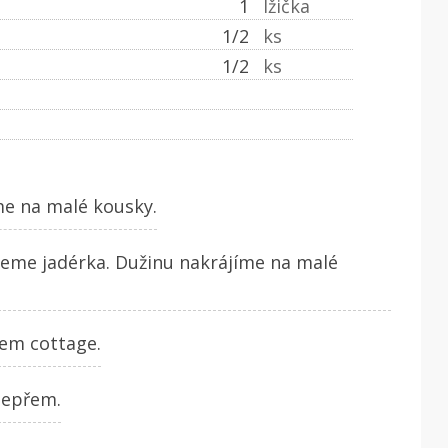
1
lžička
1/2
ks
1/2
ks
e na malé kousky.
beme jadérka. Dužinu nakrájíme na malé
em cottage.
pepřem.