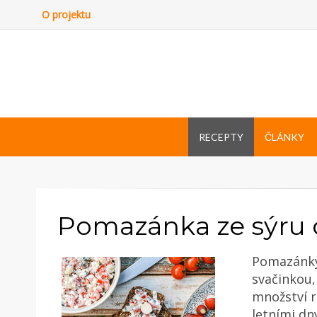
O projektu
RECEPTY
ČLÁNKY
Pomazánka ze sýru 
Pomazánky 
svačinkou,
množství r
letními dn