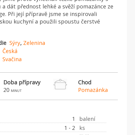
a dát přednost lehké a svěží pomazánce ze
e. Při její přípravě jsme se inspirovali
kou kuchyní a použili spoustu čerstvé
die
Sýry
,
Zelenina
Česká
Svačina
Doba přípravy
Chod
20
Pomazánka
minut
1
balení
1 - 2
ks