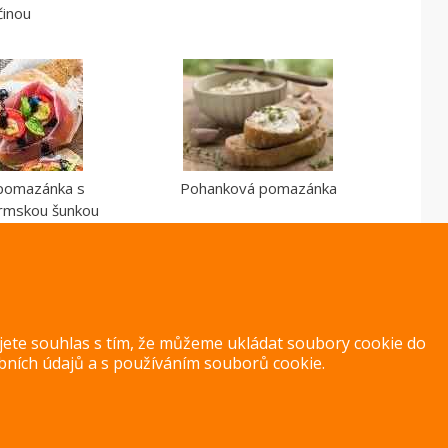
činou
 pomazánka s
Pohanková pomazánka
armskou šunkou
ujete souhlas s tím, že můžeme ukládat soubory cookie do
bních údajů
a s
používáním souborů cookie
.
Copyright 2014 – 2026 –
Jak v kuchyni
Zásady ochrany osobních úd