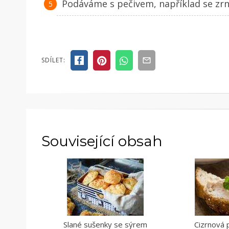
Podáváme s pečivem, například se zr
SDÍLET:
Související obsah
Slané sušenky se sýrem
Cizrnová