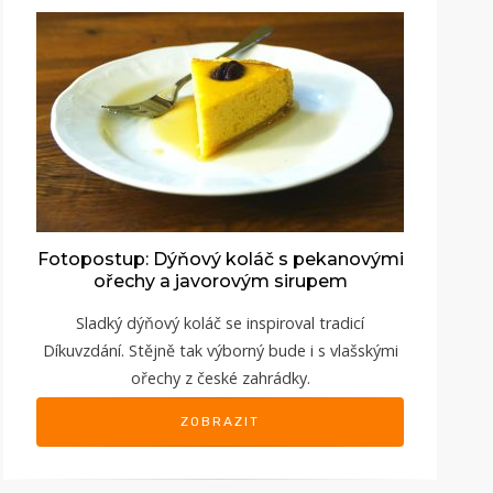
Fotopostup: Dýňový koláč s pekanovými
ořechy a javorovým sirupem
Sladký dýňový koláč se inspiroval tradicí
Díkuvzdání. Stějně tak výborný bude i s vlašskými
ořechy z české zahrádky.
ZOBRAZIT