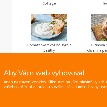
Cottage
lu
Pomazánka z kozího sýra a
Lučinová
pažitky
olivami a p
Aby Vám web vyhovoval
aneb nastavení cookies. Kliknutím na „Souhlasím“ vyjadř
vašeho zařízení v souladu s našimi
zásadami ochrany oso
© 
Magazine WordPress Themes
by DesignOrbital