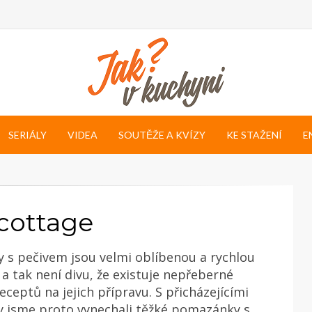
SERIÁLY
VIDEA
SOUTĚŽE A KVÍZY
KE STAŽENÍ
E
cottage
s pečivem jsou velmi oblíbenou a rychlou
 a tak není divu, že existuje nepřeberné
eceptů na jejich přípravu. S přicházejícími
y jsme proto vynechali těžké pomazánky s