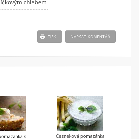
níčkovým chlebem.
TISK
NAPSAT KOMENTÁŘ
Česneková pomazánka
 pomazánka s