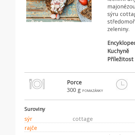
majonézou 
sýru cottag
středomořs
zeleniny.
Encyklope
Kuchyně
Příležitost
Porce
300 g
pomazánky
Suroviny
sýr
cottage
rajče