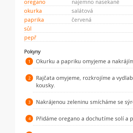
oregano
najemno nasekané
okurka
salátová
paprika
červená
sůl
pepř
Pokyny
Okurku a papriku omyjeme a nakrájím
Rajčata omyjeme, rozkrojíme a vydla
kousky.
Nakrájenou zeleninu smícháme se sýr
Přidáme oregano a dochutíme solí a 