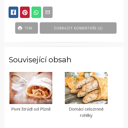
TISK
ZOBRAZIT KOMENTÁŘE (2)
Související obsah
Pivní štrúdl od Plzně
Domácí celozrnné
rohlíky