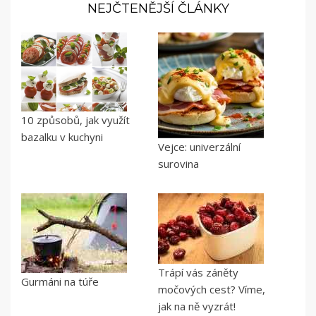
NEJČTENĚJŠÍ ČLÁNKY
10 způsobů, jak využít
bazalku v kuchyni
Vejce: univerzální
surovina
Trápí vás záněty
Gurmáni na túře
močových cest? Víme,
jak na ně vyzrát!