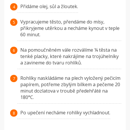
Přidáme olej, sůl a žloutek.
Vypracujeme těsto, přendáme do mísy,
přikryjeme utěrkou a necháme kynout v teple
60 minut.
Na pomoučněném vále rozválíme ¼ těsta na
tenké placky, které nakrájíme na trojúhelníky
a zavineme do tvaru rohlíků.
Rohlíky naskládáme na plech vyložený pečicím
papírem, potřeme zbylým bílkem a pečeme 20
minut dozlatova v troubě předehřáté na
180°C.
Po upečení necháme rohlíky vychladnout.