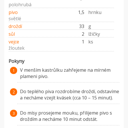
polohrubá
pivo
1,5
hrnku
světlé
droždí
33
g
sůl
2
lžičky
vejce
1
ks
žloutek
Pokyny
V menším kastrůlku zahřejeme na mírném
plameni pivo.
Do teplého piva rozdrobíme droždí, odstavíme
a necháme vzejít kvásek (cca 10 – 15 minut).
Do mísy prosejeme mouku, přilijeme pivo s
droždím a necháme 10 minut odstát.