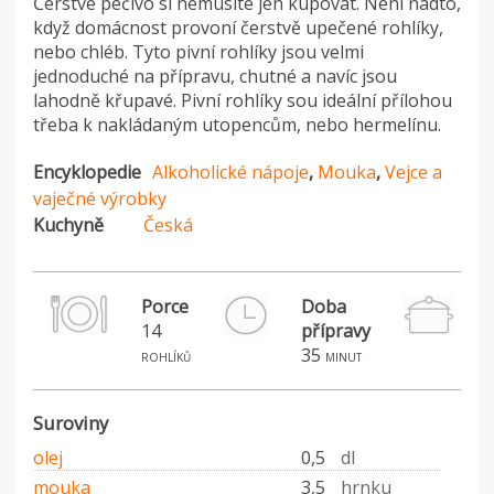
Čerstvé pečivo si nemusíte jen kupovat. Není nadto,
když domácnost provoní čerstvě upečené rohlíky,
nebo chléb. Tyto pivní rohlíky jsou velmi
jednoduché na přípravu, chutné a navíc jsou
lahodně křupavé. Pivní rohlíky sou ideální přílohou
třeba k nakládaným utopencům, nebo hermelínu.
Encyklopedie
Alkoholické nápoje
,
Mouka
,
Vejce a
vaječné výrobky
Kuchyně
Česká
Porce
Doba
14
přípravy
35
rohlíků
minut
Suroviny
olej
0,5
dl
mouka
3,5
hrnku