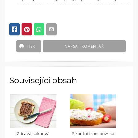
TISK
NAPSAT KOMENTÁŘ
Související obsah
Zdravá kakaová
Pikantní francouzská