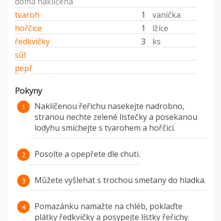
doma naklíčená
tvaroh
1
vanička
hořčice
1
lžíce
ředkvičky
3
ks
sůl
pepř
Pokyny
Naklíčenou řeřichu nasekejte nadrobno,
stranou nechte zelené lístečky a posekanou
lodyhu smíchejte s tvarohem a hořčicí.
Posolte a opepřete dle chuti.
Můžete vyšlehat s trochou smetany do hladka.
Pomazánku namažte na chléb, poklaďte
plátky ředkvičky a posypejte lístky řeřichy.