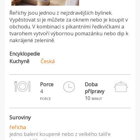
Řeřichy jsou jednou z nejzdravějších bylinek.
Vypěstovat si je můžete za oknem nebo je koupit v
obchodu. V kombinaci s pikantními ředkvičkami a
tvarohem vytvoří výbornou pomazánku nebo dip k
nakrájené zelenině.
Encyklopedie
Kuchyně
Česká
Porce
Doba
4
přípravy
10
porce
minut
Suroviny
řeřicha
jedno balení koupené nebo z velkého talíře