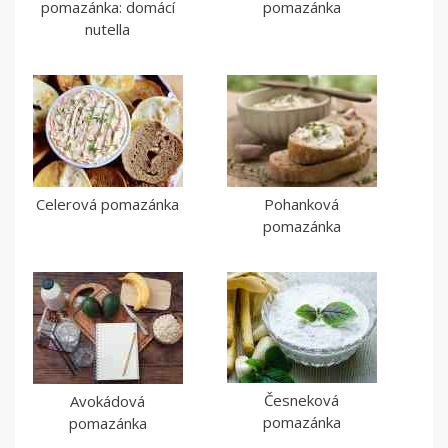
pomazánka: domácí
pomazánka
nutella
Celerová pomazánka
Pohanková
pomazánka
Česneková
Avokádová
pomazánka
pomazánka