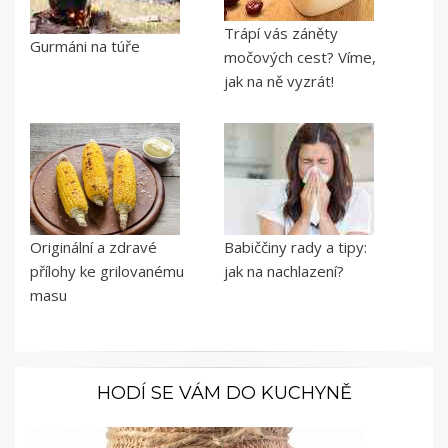
Trápí vás záněty
Gurmáni na túře
močových cest? Víme,
jak na ně vyzrát!
Originální a zdravé
Babiččiny rady a tipy:
přílohy ke grilovanému
jak na nachlazení?
masu
HODÍ SE VÁM DO KUCHYNĚ