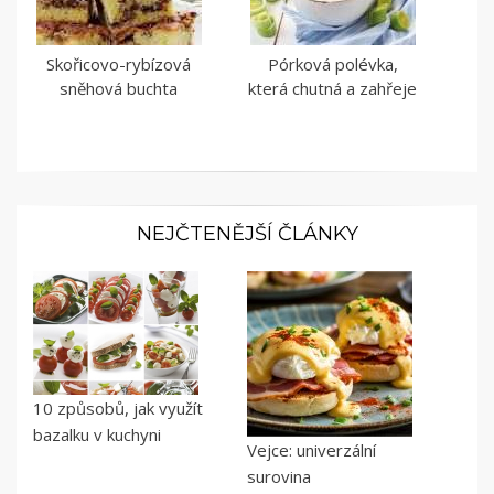
Skořicovo-rybízová
Pórková polévka,
sněhová buchta
která chutná a zahřeje
NEJČTENĚJŠÍ ČLÁNKY
10 způsobů, jak využít
bazalku v kuchyni
Vejce: univerzální
surovina