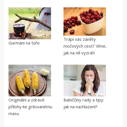
Trápí vás záněty
Gurmáni na túře
močových cest? Víme,
jak na ně vyzrát!
Originální a zdravé
Babiččiny rady a tipy:
přílohy ke grilovanému
jak na nachlazení?
masu