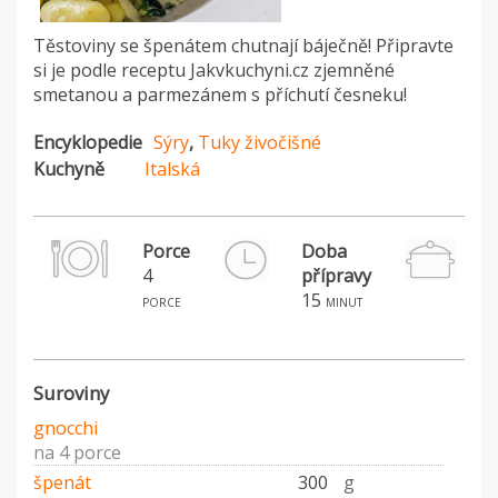
Těstoviny se špenátem chutnají báječně! Připravte
si je podle receptu Jakvkuchyni.cz zjemněné
smetanou a parmezánem s příchutí česneku!
Encyklopedie
Sýry
,
Tuky živočišné
Kuchyně
Italská
Porce
Doba
4
přípravy
H
15
porce
minut
Suroviny
gnocchi
na 4 porce
špenát
300
g