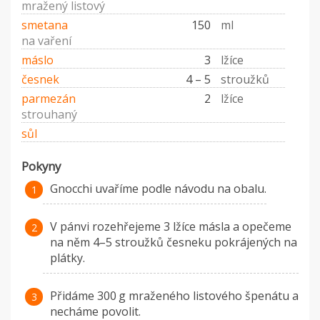
mražený listový
smetana
150
ml
na vaření
máslo
3
lžíce
česnek
4 – 5
stroužků
parmezán
2
lžíce
strouhaný
sůl
Pokyny
Gnocchi uvaříme podle návodu na obalu.
V pánvi rozehřejeme 3 lžíce másla a opečeme
na něm 4–5 stroužků česneku pokrájených na
plátky.
Přidáme 300 g mraženého listového špenátu a
necháme povolit.