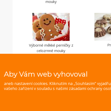
mouky
P
Výborné měkké perníčky z
celozrnné mouky
Aby Vám web vyhovoval
aneb nastavení cookies. Kliknutím na „Souhlasím“ vyjadř
vašeho zařízení v souladu s našimi
zásadami ochrany oso
© 
Magazine WordPress Themes
by DesignOrbital