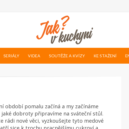
SERIÁLY
VIDEA
SOUTĚŽE A KVÍZY
KE STAŽENÍ
E
ní období pomalu začíná a my začínáme
 jaké dobroty připravíme na sváteční stůl.
 rádi nové věci, vyzkoušejte tyto medové
Patří sice k trochu pracnějšímu cukroví a