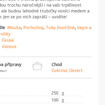
u trochu náročnější i na vaši trpělivost.
 ale budou lahodné trubičky vonící medem a
 Jen se po nich zapráší – uvidíte!
die
Mouka
,
Pochutiny
,
Tuky živočišné
,
Vejce a
robky
Česká
Vánoce
a přípravy
Chod
Cukroví
,
Dezert
minut
250
g
100
g