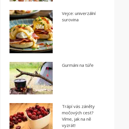
Vejce: univerzální
surovina
Gurmáni na túře
Trápí vás záněty
močových cest?
Víme, jak na ně
vyzrát!