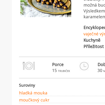
možná budo
Výsledkem
karamelem.
Encyklope
vaječné vý
Kuchyně
Příležitost
Porce
Dob
15
30
trubiček
Suroviny
hladká mouka
moučkový cukr