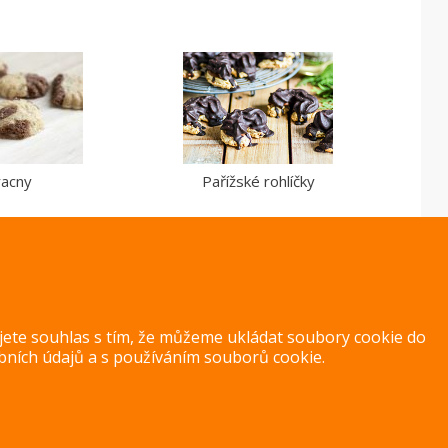
racny
Pařížské rohlíčky
ujete souhlas s tím, že můžeme ukládat soubory cookie do
bních údajů
a s
používáním souborů cookie
.
Copyright 2014 – 2026 –
Jak v kuchyni
Zásady ochrany osobních úd