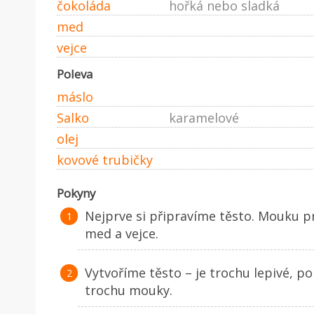
čokoláda
hořká nebo sladká
med
vejce
Poleva
máslo
Salko
karamelové
olej
kovové trubičky
Pokyny
Nejprve si připravíme těsto. Mouku 
med a vejce.
Vytvoříme těsto – je trochu lepivé, p
trochu mouky.