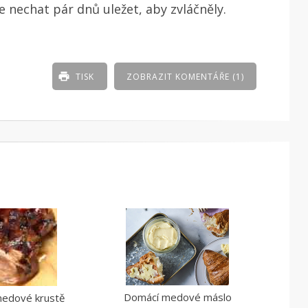
e nechat pár dnů uležet, aby zvláčněly.
TISK
ZOBRAZIT KOMENTÁŘE (1)
Domácí medové máslo
medové krustě