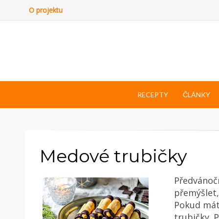
O projektu
RECEPTY
ČLÁNKY
Medové trubičky
Předvánoč
přemýšlet,
Pokud máte
trubičky. 