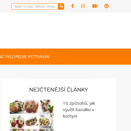
NCYKLOPEDIE POTRAVIN
NEJČTENĚJŠÍ ČLÁNKY
10 způsobů, jak
využít bazalku v
kuchyni