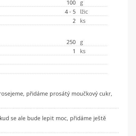
100
g
4 - 5
lžic
2
ks
250
g
1
ks
prosejeme, přidáme prosátý moučkový cukr,
okud se ale bude lepit moc, přidáme ještě