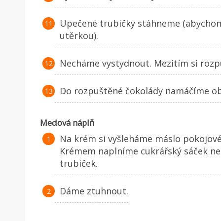
Upečené trubičky stáhneme (abychom 
utěrkou).
Necháme vystydnout. Mezitím si rozpu
Do rozpuštěné čokolády namáčíme oba
Medová náplň
Na krém si vyšleháme máslo pokojové
Krémem naplníme cukrářský sáček ne
trubiček.
Dáme ztuhnout.