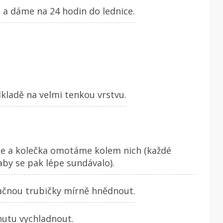
 a dáme na 24 hodin do lednice.
ladě na velmi tenkou vrstvu.
je a kolečka omotáme kolem nich (každé
aby se pak lépe sundávalo).
ačnou trubičky mírně hnědnout.
utu vychladnout.