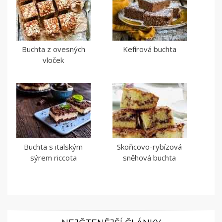
Buchta z ovesných
Kefírová buchta
vloček
Buchta s italským
Skořicovo-rybízová
sýrem riccota
sněhová buchta