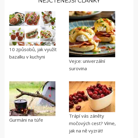
NEJČTENĚJŠÍ ČLÁNKY
10 způsobů, jak využít
bazalku v kuchyni
Vejce: univerzální
surovina
Trápí vás záněty
Gurmáni na túře
močových cest? Víme,
jak na ně vyzrát!