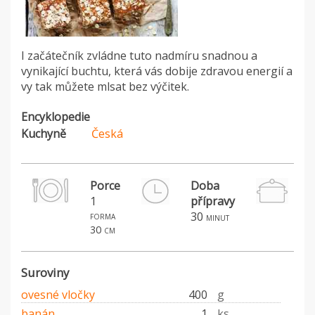
I začátečník zvládne tuto nadmíru snadnou a
vynikající buchtu, která vás dobije zdravou energií a
vy tak můžete mlsat bez výčitek.
Encyklopedie
Kuchyně
Česká
Porce
Doba
1
přípravy
forma
30
minut
30 cm
Suroviny
ovesné vločky
400
g
banán
1
ks