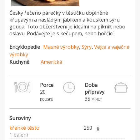
Česky řečeno párečky v těstíčku doplněné
křupavým a nasládlým jablkem a kouskem sýru
gouda. Toto občerstvení je ideální na piknik nebo
oslavu. Podávejte je s kečupem, nebo hořčicí.
Encyklopedie
Masné výrobky
,
Sýry
,
Vejce a vaječné
výrobky
Kuchyně
Americká
Porce
Doba
20
přípravy
35
kousků
minut
Suroviny
křehké těsto
250
g
1 balení