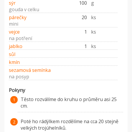
sýr
100
g
gouda v celku
párečky
20
ks
mini
vejce
1
ks
na potření
jablko
1
ks
sůl
kmín
sezamová semínka
na posyp
Pokyny
Těsto rozválíme do kruhu o průměru asi 25
cm.
Poté ho rádýlkem rozdělíme na cca 20 stejně
velkých trojúhelníků.