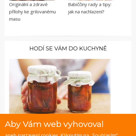
Originální a zdravé
Babiččiny rady a tipy:
přílohy ke grilovanému
jak na nachlazení?
masu
HODÍ SE VÁM DO KUCHYNĚ
Aby Vám web vyhovoval
Fotopostup: Pečená rajčata s rozmarýnem
aneb nastavení cookies. Kliknutím na „Souhlasím“