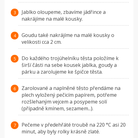
Jablko oloupeme, zbavíme jádřince a
nakrájíme na malé kousky.
Goudu také nakrájíme na malé kousky o
velikosti cca 2 cm.
Do každého trojúhelníku těsta položíme k
širší části na sebe kousek jablka, goudy a
párku a zarolujeme ke špičce těsta.
Zarolované a naplněné těsto přendáme na
plech vyložený pečicím papírem, potřeme
rozšlehaným vejcem a posypeme solí
(případně kmínem, sezamem...).
Pečeme v předehřáté troubě na 220 °C asi 20
minut, aby byly rolky krásně zlaté.