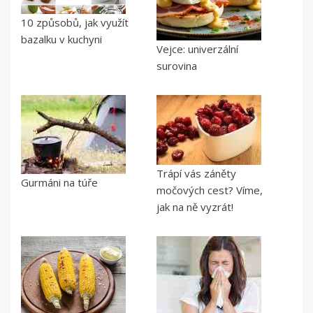
10 způsobů, jak využít
bazalku v kuchyni
Vejce: univerzální
surovina
Trápí vás záněty
Gurmáni na túře
močových cest? Víme,
jak na ně vyzrát!