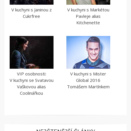
V kuchyni s Janinou z
V kuchyni s Markétou
Cukrfree
Pavleje alias
Kitchenette
VIP osobnosti:
V kuchyni s Mister
V kuchyni se Svatavou
Global 2016
Vaškovou alias
Tomášem Martínkem
Coolinářkou