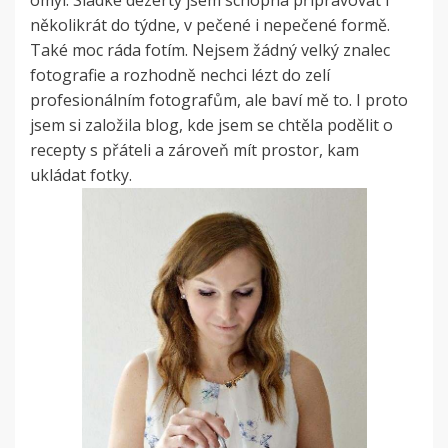
omyl. Sladké dezerty jsem schopná připravovat i
několikrát do týdne, v pečené i nepečené formě.
Také moc ráda fotím. Nejsem žádný velký znalec
fotografie a rozhodně nechci lézt do zelí
profesionálním fotografům, ale baví mě to. I proto
jsem si založila blog, kde jsem se chtěla podělit o
recepty s přáteli a zároveň mít prostor, kam
ukládat fotky.