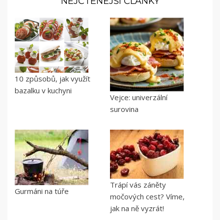
NEJČTENĚJŠÍ ČLÁNKY
10 způsobů, jak využít
bazalku v kuchyni
Vejce: univerzální
surovina
Trápí vás záněty
Gurmáni na túře
močových cest? Víme,
jak na ně vyzrát!