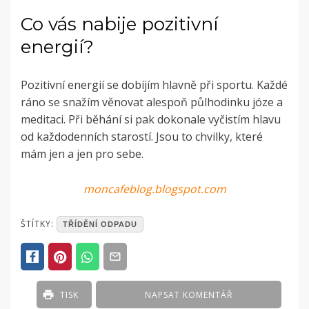
Co vás nabije pozitivní
energií?
Pozitivní energií se dobíjím hlavně při sportu. Každé
ráno se snažím věnovat alespoň půlhodinku józe a
meditaci. Při běhání si pak dokonale vyčistím hlavu
od každodenních starostí. Jsou to chvilky, které
mám jen a jen pro sebe.
moncafeblog.blogspot.com
POSTED
ŠTÍTKY:
TŘÍDĚNÍ ODPADU
IN
ČLÁNKY
TISK
NAPSAT KOMENTÁŘ