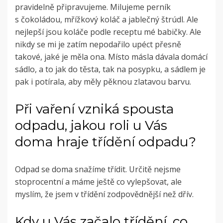
pravidelně připravujeme. Milujeme perník
s čokoládou, mřížkový koláč a jablečný štrúdl. Ale
nejlepší jsou koláče podle receptu mé babičky. Ale
nikdy se mi je zatím nepodařilo upéct přesně
takové, jaké je měla ona. Místo másla dávala domácí
sádlo, a to jak do těsta, tak na posypku, a sádlem je
pak i potírala, aby měly pěknou zlatavou barvu.
Při vaření vzniká spousta
odpadu, jakou roli u Vás
doma hraje třídění odpadu?
Odpad se doma snažíme třídit. Určitě nejsme
stoprocentní a máme ještě co vylepšovat, ale
myslím, že jsem v třídění zodpovědnější než dřív.
Kdy u Vás začalo třídění, co