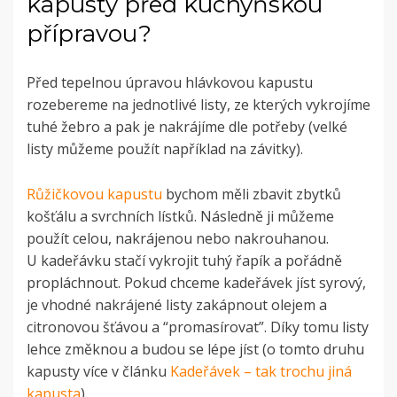
kapusty před kuchyňskou
přípravou?
Před tepelnou úpravou hlávkovou kapustu
rozebereme na jednotlivé listy, ze kterých vykrojíme
tuhé žebro a pak je nakrájíme dle potřeby (velké
listy můžeme použít například na závitky).
Růžičkovou kapustu
bychom měli zbavit zbytků
košťálu a svrchních lístků. Následně ji můžeme
použít celou, nakrájenou nebo nakrouhanou.
U kadeřávku stačí vykrojit tuhý řapík a pořádně
propláchnout. Pokud chceme kadeřávek jíst syrový,
je vhodné nakrájené listy zakápnout olejem a
citronovou šťávou a “promasírovat”. Díky tomu listy
lehce změknou a budou se lépe jíst (o tomto druhu
kapusty více v článku
Kadeřávek – tak trochu jiná
kapusta
).