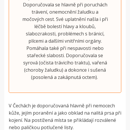
Doporučovala se hlavně při poruchách
trávení, onemocnění žaludku a
močových cest. Své uplatnění našla i při
léčbě bolestí hlavy a kloubů,
slabozrakosti, problémech s bránicí,
plícemi a dalšími vnitřními orgány.
Pomáhala také při nespavosti nebo
stařecké slabosti. Doporučovala se
syrová (očista trávicího traktu), vařená
(choroby žaludku) a dokonce i sušená
(posolená a zakápnutá octem).
V Čechách je doporučovaná hlavně při nemocech
kůže, jejím poranění a jako obklad na nalitá prsa při
kojení. Na postižená místa se přikládají rozválené
nebo paličkou potlučené listy.