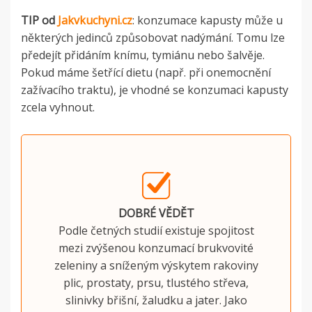
TIP od
Jakvkuchyni.cz
: k
onzumace kapusty může u
některých jedinců způsobovat nadýmání. Tomu lze
předejít přidáním knímu, tymiánu nebo šalvěje.
Pokud máme šetřící dietu (např. při onemocnění
zažívacího traktu), je vhodné se konzumaci kapusty
zcela vyhnout.
DOBRÉ VĚDĚT
Podle četných studií existuje spojitost
mezi zvýšenou konzumací brukvovité
zeleniny a sníženým výskytem rakoviny
plic, prostaty, prsu, tlustého střeva,
slinivky břišní, žaludku a jater. Jako