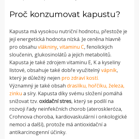
Proč konzumovat kapustu?
Kapusta má vysokou nutriční hodnotu, přestože je
její energetická hodnota nízká. Je ceněna hlavně
pro obsahu
vlákniny
,
vitaminu C
, fenolických
sloučenin, glukosinolátů a jejich metabolitů.
Kapusta je také zdrojem vitaminu E, K a kyseliny
listové, obsahuje také dobře využitelný
vápník
,
který je důležitý nejen
pro zdraví kostí.
Významný je také obsah
draslíku, hořčíku, železa,
zinku
a síry. Kapusta díky svému složení pomáhá
snižovat tzv.
oxidační stres
, který se podílí na
rozvoji řady neinfekčních chorob (ateroskleróza,
Crohnova choroba, kardiovaskulární i onkologické
nemoci a další), protože má antioxidační a
antikarcinogenní účinky.