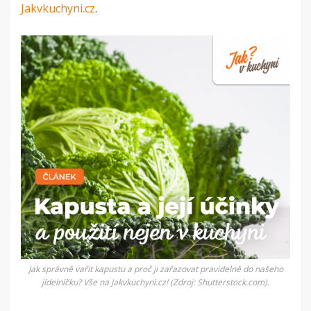
Jakvkuchyni.cz
.
Jak správně vařit kapustu a proč ji zařazovat pravidelně do našeho
jídelníčku? Vše na Jakvkuchyni.cz! (Zdroj: Shutterstock.com).