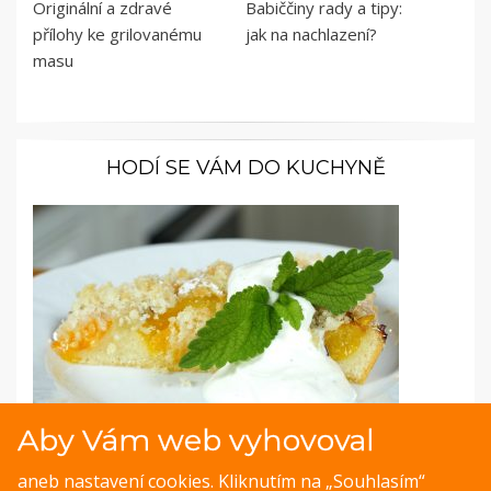
Originální a zdravé
Babiččiny rady a tipy:
přílohy ke grilovanému
jak na nachlazení?
masu
HODÍ SE VÁM DO KUCHYNĚ
Aby Vám web vyhovoval
Fotopostup: Meruňkový koláč s levandulí
aneb nastavení cookies. Kliknutím na „Souhlasím“