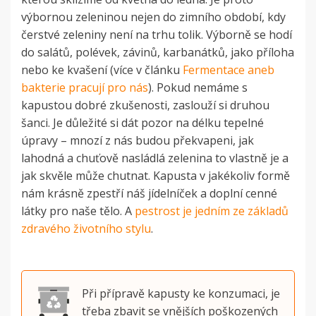
výbornou zeleninou nejen do zimního období, kdy
čerstvé zeleniny není na trhu tolik. Výborně se hodí
do salátů, polévek, závinů, karbanátků, jako příloha
nebo ke kvašení (více v článku
Fermentace aneb
bakterie pracují pro nás
). Pokud nemáme s
kapustou dobré zkušenosti, zaslouží si druhou
šanci. Je důležité si dát pozor na délku tepelné
úpravy – mnozí z nás budou překvapeni, jak
lahodná a chuťově nasládlá zelenina to vlastně je a
jak skvěle může chutnat. Kapusta v jakékoliv formě
nám krásně zpestří náš jídelníček a doplní cenné
látky pro naše tělo. A
pestrost je jedním ze základů
zdravého životního stylu
.
Při přípravě kapusty ke konzumaci, je
třeba zbavit se vnějších poškozených