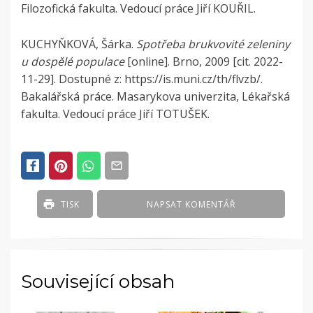
Filozofická fakulta. Vedoucí práce Jiří KOUŘIL.
KUCHYŇKOVÁ, Šárka.
Spotřeba brukvovité zeleniny
u dospělé populace
[online]. Brno, 2009 [cit. 2022-
11-29]. Dostupné z: https://is.muni.cz/th/flvzb/.
Bakalářská práce. Masarykova univerzita, Lékařská
fakulta. Vedoucí práce Jiří TOTUŠEK.
POSTED
IN
ČLÁNKY
TISK
NAPSAT KOMENTÁŘ
Související obsah