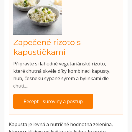
Zapečené rizoto s
kapustičkami
Připravte si lahodné vegetariánské rizoto,
které chutná skvěle díky kombinaci kapusty,
hub, česneku sypané sýrem a bylinkami dle
chuti....
Recept - suroviny a postup
Kapusta je levná a nutričně hodnotná zelenina,
kterou sklízíme od května do ledna. Je proto