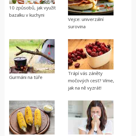
10 způsobů, jak využít
bazalku v kuchyni
Vejce: univerzální
surovina
Trápí vás záněty
Gurmáni na túře
močových cest? Víme,
jak na ně vyzrát!