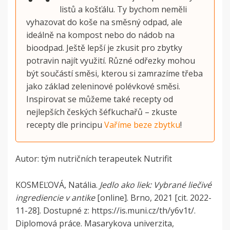
listů a košťálu. Ty bychom neměli
vyhazovat do koše na směsný odpad, ale
ideálně na kompost nebo do nádob na
bioodpad. Ještě lepší je zkusit pro zbytky
potravin najít využití. Různé odřezky mohou
být součástí směsi, kterou si zamrazíme třeba
jako základ zeleninové polévkové směsi.
Inspirovat se můžeme také recepty od
nejlepších českých šéfkuchařů – zkuste
recepty dle principu
Vaříme beze zbytku
!
Autor: tým nutričních terapeutek Nutrifit
KOSMEĽOVÁ, Natália.
Jedlo ako liek: Vybrané liečivé
ingrediencie v antike
[online]. Brno, 2021 [cit. 2022-
11-28]. Dostupné z: https://is.muni.cz/th/y6v1t/.
Diplomová práce. Masarykova univerzita,