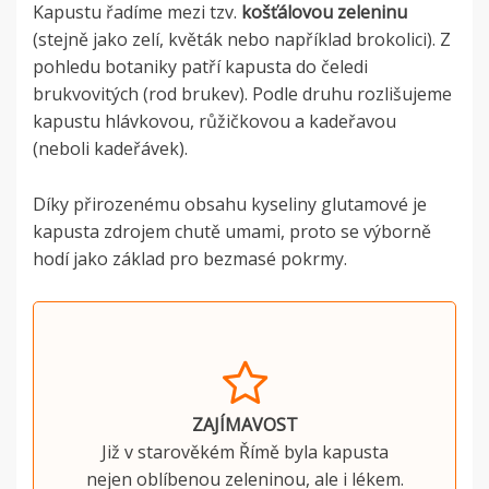
Kapustu řadíme mezi tzv.
košťálovou zeleninu
(stejně jako zelí, květák nebo například brokolici). Z
pohledu botaniky patří kapusta do čeledi
brukvovitých (rod brukev). Podle druhu rozlišujeme
kapustu hlávkovou, růžičkovou a kadeřavou
(neboli kadeřávek).
Díky přirozenému obsahu kyseliny glutamové je
kapusta zdrojem chutě umami, proto se výborně
hodí jako základ pro bezmasé pokrmy.
ZAJÍMAVOST
Již v starověkém Římě byla kapusta
nejen oblíbenou zeleninou, ale i lékem.