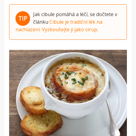
Jak cibule pomáhá a léčí, se dočtete v
článku
Cibule je tradiční lék na
nachlazení. Vyzkoušejte ji jako sirup
.