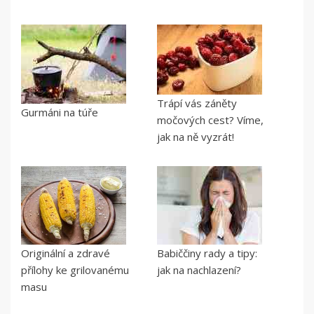
Trápí vás záněty
Gurmáni na túře
močových cest? Víme,
jak na ně vyzrát!
Originální a zdravé
Babiččiny rady a tipy:
přílohy ke grilovanému
jak na nachlazení?
masu