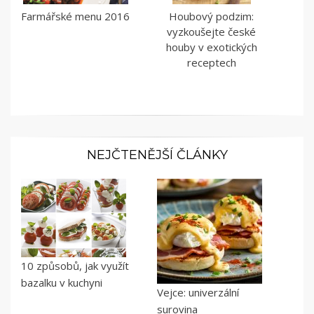
Farmářské menu 2016
Houbový podzim:
vyzkoušejte české
houby v exotických
receptech
NEJČTENĚJŠÍ ČLÁNKY
10 způsobů, jak využít
bazalku v kuchyni
Vejce: univerzální
surovina