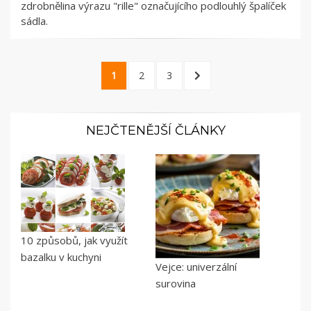
zdrobnělina výrazu "rille" označujícího podlouhlý špalíček
sádla.
Stránkování
PAGE
PAGE
PAGE
NEXT
1
2
3
příspěvků
PAGE
NEJČTENĚJŠÍ ČLÁNKY
10 způsobů, jak využít
bazalku v kuchyni
Vejce: univerzální
surovina