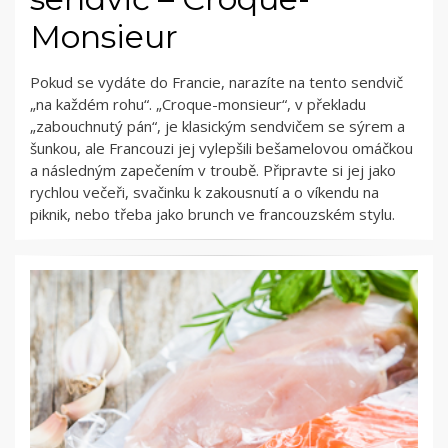
Monsieur
Pokud se vydáte do Francie, narazíte na tento sendvič
„na každém rohu“. „Croque-monsieur“, v překladu
„zabouchnutý pán“, je klasickým sendvičem se sýrem a
šunkou, ale Francouzi jej vylepšili bešamelovou omáčkou
a následným zapečením v troubě. Připravte si jej jako
rychlou večeři, svačinku k zakousnutí a o víkendu na
piknik, nebo třeba jako brunch ve francouzském stylu.