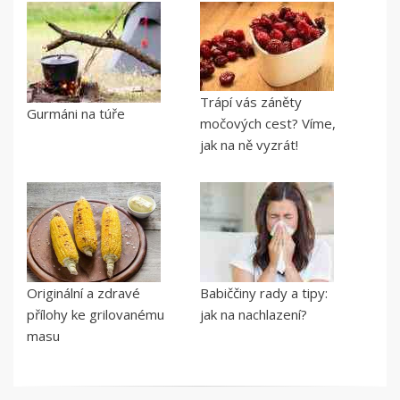
Trápí vás záněty
Gurmáni na túře
močových cest? Víme,
jak na ně vyzrát!
Originální a zdravé
Babiččiny rady a tipy:
přílohy ke grilovanému
jak na nachlazení?
masu