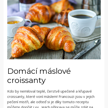
Domácí máslové
croissanty
Kdo by nemiloval teplé, čerstvě upečené a křupavé
croissanty, které voní máslem! Francouzi jsou v jejich
pečení mistři, ale odteď si je díky tomuto receptu
můžete dopřát i vy . Jejich příprava se může zdát na