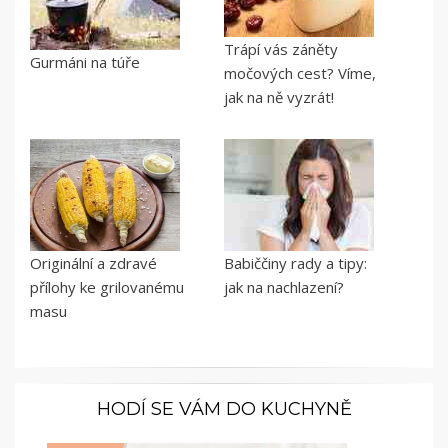
Trápí vás záněty
Gurmáni na túře
močových cest? Víme,
jak na ně vyzrát!
Originální a zdravé
Babiččiny rady a tipy:
přílohy ke grilovanému
jak na nachlazení?
masu
HODÍ SE VÁM DO KUCHYNĚ