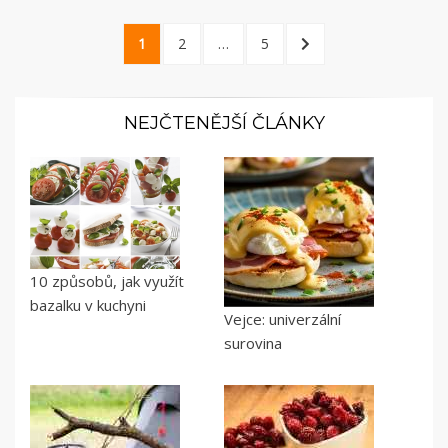
Navigace
1
2
…
5
pro
příspěvky
NEJČTENĚJŠÍ ČLÁNKY
10 způsobů, jak využít
bazalku v kuchyni
Vejce: univerzální
surovina