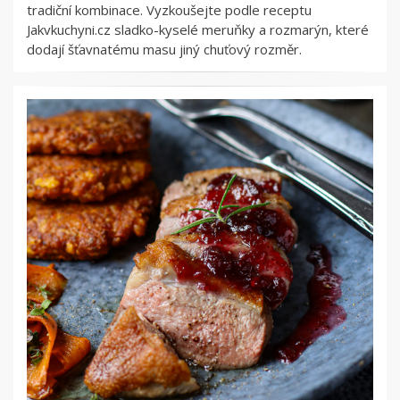
tradiční kombinace. Vyzkoušejte podle receptu
Jakvkuchyni.cz sladko-kyselé meruňky a rozmarýn, které
dodají šťavnatému masu jiný chuťový rozměr.