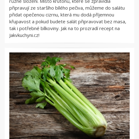
různé složení. Místo krutonů, které se zpravidla
připravují ze staršího bílého pečiva, můžeme do salátu
přidat opečenou cizrnu, která mu dodá příjemnou
křupavost a pokud budete salát připravovat bez masa,
tak i potřebné bílkoviny. Jak na to prozradí recept na
Jakvkuchyni.cz!