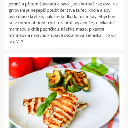
jemná a přitom šťavnatá a navíc jsou hotová raz dva. Na
grilování je nejlepší použít čerstvá kuřecí křídla a aby
bylo maso křehké, naložte křídla do marinády. Abychom
se v tomto období trochu zahřáli, vyzkoušejte pikantní
marinádu s chilli papričkou. Křehké maso, pikantní
marináda a navrchu křupavá sezamová semínka - co víc
si přát?