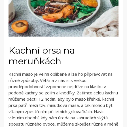
Kachní prsa na
meruňkách
Kachní maso je velmi oblíbené a lze ho připravovat na
různé způsoby. Většina z nás si s velkou
pravděpodobností vzpomene nejdříve na klasiku v
podobě kachny se zelím a knedlíky. Zatímco celou kachnu
můžeme péct i 12 hodin, aby bylo maso křehké, kachní
prsa patří mezi tzv. minutková masa, a tak mohou být
vítaným zpestřením při letních grilovačkách. Navíc
v letním období, kdy nám úroda na zahradách skýtá
spoustu různého ovoce, můžeme zkoušet různé a méně