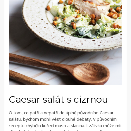
Caesar salát s cizrnou
O tom, co patří a nepatří do úplně původního Caesar
salátu, bychom mohli vést dlouhé debaty. V původním
receptu chybělo kuřecí maso a slanina. I zálivka může mít