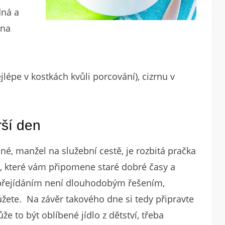
dná a
ina
ejlépe v kostkách kvůli porcování), cizrnu v
rší den
né, manžel na služební cestě, je rozbitá pračka
o, které vám připomene staré dobré časy a
 přejídáním není dlouhodobým řešením,
ůžete. Na závěr takového dne si tedy připravte
e to být oblíbené jídlo z dětství, třeba