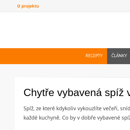
O projektu
RECEPTY
ČLÁNKY
Chytře vybavená spíž 
Spíž, ze které kdykoliv vykouzlíte večeři, sn
každé kuchyně. Co by v dobře vybavené spí