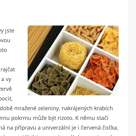
vy jste
ovou
oto
rajčat
 a vy
zervě
ocit,
podobě mražené zeleniny, nakrájených krabích
lému pokrmu může být rizoto. K němu stačí
á na přípravu a univerzální je i červená čočka,