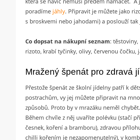
která se navíc nemusí předem namáčet. A ja
poradíme
jáhly
. Připravit je můžete jako ri
s broskvemi nebo jahodami) a poslouží tak 
Co dopsat na nákupní seznam
: těstoviny
rizoto, krabí tyčinky, olivy, červenou čočku, 
Mražený špenát pro zdravá jí
Přestože špenát ze školní jídelny patří k dě
postrachům, vy jej můžete připravit na mn
způsobů. Proto by v mrazáku neměl chybět
Během chvíle z něj uvaříte polévku (stačí př
česnek, koření a bramboru), zdravou přílohu
chilli kořením je nezapomenutelný), v komb