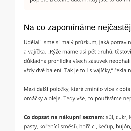
Na co zapomínáme nejčastěj
Udělali jsme si malý průzkum, jaká potravi
a vajíčka. „Rýže máme asi pět druhů, těstovi
důkladná prohlídka všech zásuvek neodhali
vždy dvě balení. Tak je to i s vajíčky,“ řekl
Mezi další položky, které zmínilo více z dotá
omáčky a oleje. Tedy vše, co používáme nep
Co dopsat na nákupní seznam
: sůl, cukr,
pasty, kořenící směsi), hořčici, kečup, bujón,