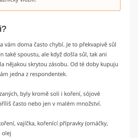
i?
na vám doma často chybí. Je to překvapivě sůl
n také spoustu, ale když došla sůl, tak ani
la nějakou skrytou zásobu. Od té doby kupuju
a nám jedna z respondentek.
zaných, byly kromě soli i koření, sójové
říliš často nebo jen v malém množství.
 koření, vajíčka, kořenící přípravky (omáčky,
 olej