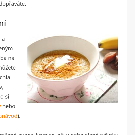
edopřáváte.
ní
 a
aženým
eba na
 můžete
 chia
v,
o si
y
nebo
onávod
).
ražené ovoce, krupice, olivy nebo slané tyčinky