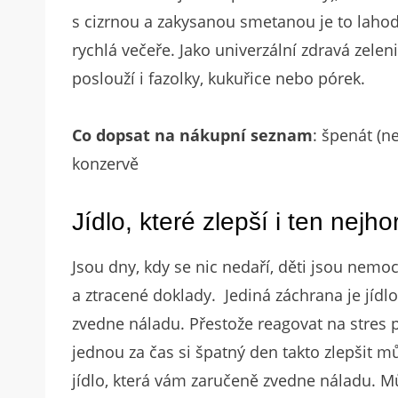
s cizrnou a zakysanou smetanou je to laho
rychlá večeře. Jako univerzální zdravá zelen
poslouží i fazolky, kukuřice nebo pórek.
Co dopsat na nákupní seznam
: špenát (n
konzervě
Jídlo, které zlepší i ten nejho
Jsou dny, kdy se nic nedaří, děti jsou nemoc
a ztracené doklady. Jediná záchrana je jídl
zvedne náladu. Přestože reagovat na stres
jednou za čas si špatný den takto zlepšit m
jídlo, která vám zaručeně zvedne náladu. Můž