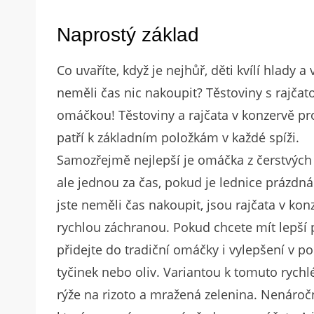
Naprostý základ
Co uvaříte, když je nejhůř, děti kvílí hlady a 
neměli čas nic nakoupit? Těstoviny s rajčat
omáčkou! Těstoviny a rajčata v konzervě pr
patří k základním položkám v každé spíži.
Samozřejmě nejlepší je omáčka z čerstvých 
ale jednou za čas, pokud je lednice prázdná
jste neměli čas nakoupit, jsou rajčata v kon
rychlou záchranou. Pokud chcete mít lepší p
přidejte do tradiční omáčky i vylepšení v 
tyčinek nebo oliv. Variantou k tomuto rych
rýže na rizoto a mražená zelenina. Nenáročn