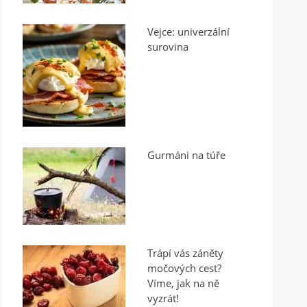
Vejce: univerzální
surovina
Gurmáni na túře
Trápí vás záněty
močových cest?
Víme, jak na ně
vyzrát!