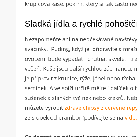
krupicová kaše, pokrm, který si tak často n
Sladká jídla a rychlé pohoště
Nezapomeňte ani na neočekávané návštěvy
svačinky. Puding, když jej připravíte s mr
ovocem, bude vypadat i chutnat skvěle, i tř
večeři. Kaše jsou další rychlou záchranou:
je připravit z krupice, rýže, jáhel nebo třeba
semínek. A ve spíži určitě mějte i balíček oli
sušenek a slaných tyčinek nebo krekrů. Neb
můžete vyrobit
zdravé chipsy z červené řep
ze slupek od brambor (podívejte se na
vide
Co dopsat na nákupní seznam
: puding, m