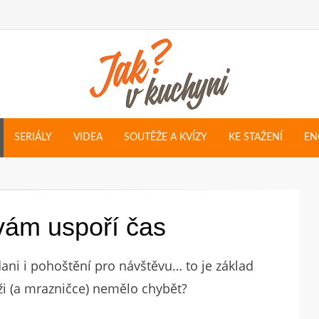
SERIÁLY
VIDEA
SOUTĚŽE A KVÍZY
KE STAŽENÍ
EN
vám uspoří čas
ídani i pohoštění pro návštěvu… to je základ
ži (a mrazničce) nemělo chybět?