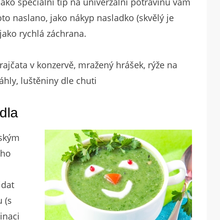
ko speciální tip na univerzální potravinu vám
zoto naslano, jako nákyp nasladko (skvělý je
jako rychlá záchrana.
, rajčata v konzervě, mražený hrášek, rýže na
jáhly, luštěniny dle chuti
dla
tským
oho
.
idat
 (s
inaci