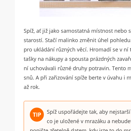
Spíž, ať již jako samostatná místnost nebo
starostí. Stačí malinko změnit úhel pohledu
pro ukládání různých věcí. Hromadí se v ní 
tašky na nákupy a spousta prázdných zavařo
ní uchovávali různé druhy potravin. Tento 
snů. A při zařizování spíže berte v úvahu i
až rok.
Spíž uspořádejte tak, aby nejstarší
co je uložené v mrazáku a nebudet
popište zřetelně datem, kdy jste to do mra