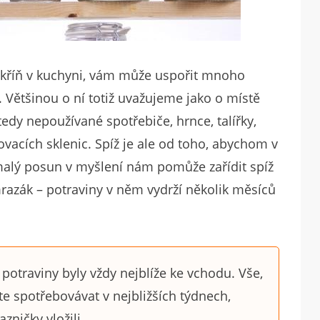
 skříň v kuchyni, vám může uspořit mnoho
. Většinou o ní totiž uvažujeme jako o místě
tedy nepoužívané spotřebiče, hrnce, talířky,
vacích sklenic. Spíž je ale od toho, abychom v
malý posun v myšlení nám pomůže zařídit spíž
 mrazák – potraviny v něm vydrží několik měsíců
 potraviny byly vždy nejblíže ke vchodu. Vše,
e spotřebovávat v nejbližších týdnech,
zničky vložili.