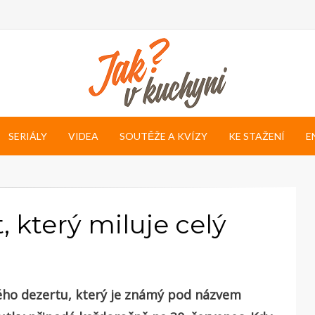
SERIÁLY
VIDEA
SOUTĚŽE A KVÍZY
KE STAŽENÍ
E
 který miluje celý
ného dezertu, který je známý pod názvem