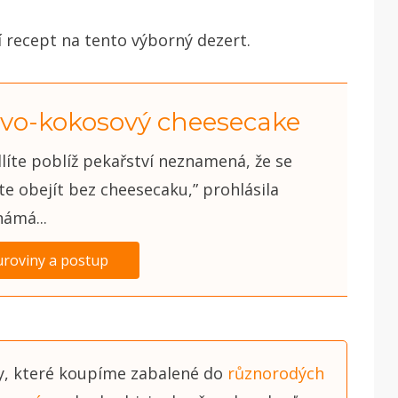
ní recept na tento výborný dezert.
vo-kokosový cheesecake
líte poblíž pekařství neznamená, že se
te obejít bez cheesecaku,” prohlásila
námá...
uroviny a postup
y, které koupíme zabalené do
různorodých