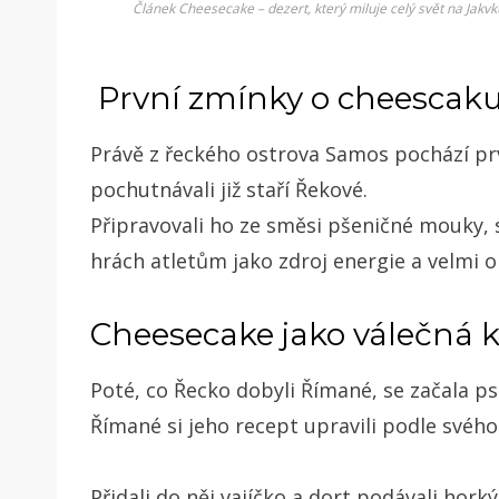
Článek Cheesecake – dezert, který miluje celý svět na Jakvk
První zmínky o cheescaku
Právě z řeckého ostrova Samos pochází prvn
pochutnávali již staří Řekové.
Připravovali ho ze směsi pšeničné mouky, 
hrách atletům jako zdroj energie a velmi 
Cheesecake jako válečná 
Poté, co Řecko dobyli Římané, se začala p
Římané si jeho recept upravili podle svého
Přidali do něj vajíčko a dort podávali hork