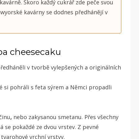
kavárně.
Skoro každý cukrář zde peče svou
newyorské kavárny se dodnes předhánějí v
ba cheesecaku
předháněli v tvorbě vylepšených a originálních
vé si pohráli s feta sýrem a Němci propadli
činu
,
nebo zakysanou smetanu. Přes všechny
ádá se pokaždé ze dvou vrstev. Z pevné
 tvarohové vrchní vrstvy.