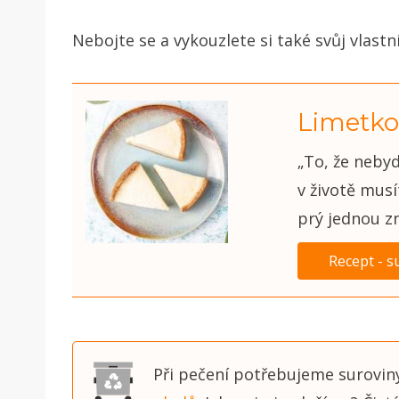
Nebojte se a vykouzlete si také svůj vlast
Limetko
„To, že nebyd
v životě musí
prý jednou z
Recept - s
Při pečení potřebujeme surovin