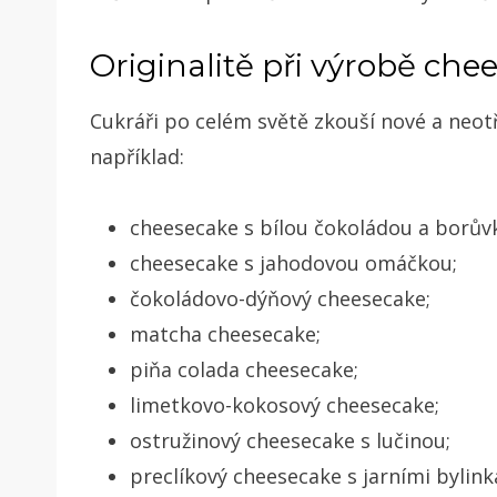
Originalitě při výrobě ch
Cukráři po celém světě zkouší nové a neotř
například:
cheesecake s bílou čokoládou a borův
cheesecake s jahodovou omáčkou;
čokoládovo-dýňový cheesecake;
matcha cheesecake;
piňa colada cheesecake;
limetkovo-kokosový cheesecake;
ostružinový cheesecake s lučinou;
preclíkový cheesecake s jarními bylin