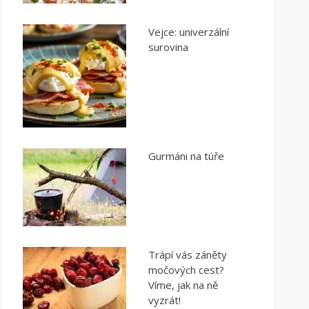
Vejce: univerzální
surovina
Gurmáni na túře
Trápí vás záněty
močových cest?
Víme, jak na ně
vyzrát!