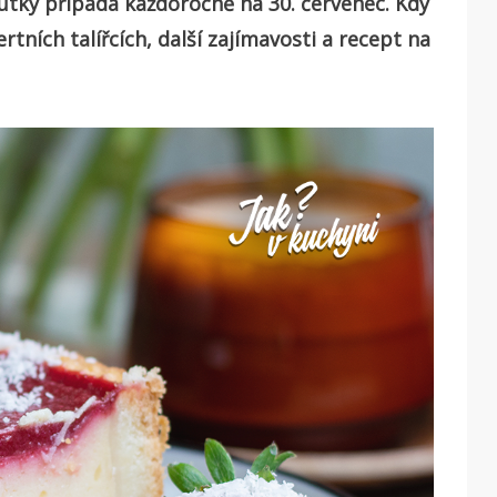
utky připadá každoročně na 30. červenec. Kdy
tních talířcích, další zajímavosti a recept na