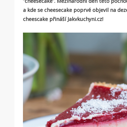
“cheesecake”. Mezinárodní den této pocho
a kde se cheesecake poprvé objevil na dezer
cheescake přináší Jakvkuchyni.cz!