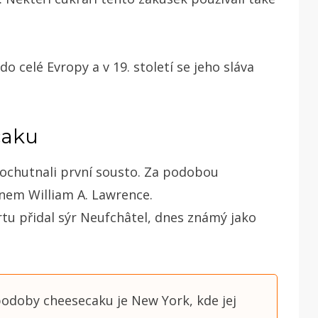
do celé Evropy a v 19. století se jeho sláva
caku
k ochutnali první sousto. Za podobou
nem William A. Lawrence.
tu přidal sýr Neufchâtel, dnes známý jako
oby cheesecaku je New York, kde jej