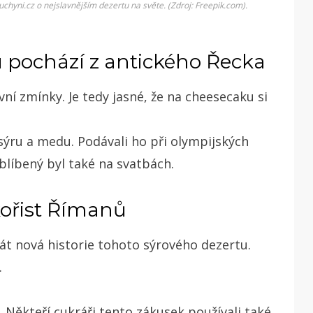
uchyni.cz o nejslavnějším dezertu na světe. (Zdroj: Freepik.com).
 pochází z antického Řecka
í zmínky. Je tedy jasné, že na cheesecaku si
sýru a medu. Podávali ho při olympijských
oblíbený byl také na svatbách.
kořist Římanů
sát nová historie tohoto sýrového dezertu.
.
ý. Někteří cukráři tento zákusek používali také