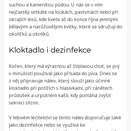
suchou a kamenitou půdou. U nás se s ním
nejčastěji setkáte na loukách, pastvinách nebo při
okrajích lesů, kde kvete až do konce října jemnými
bělavými a narůžovělými kvítky, které se sdružují do
okolíčků a okolíků.
Kloktadlo i dezinfekce
Kořen, který má výraznou až štiplavou chuť, se prý
v minulosti používal jako přísada do piva. Dnes se
z něj připravuje nálev, který slouží jako účinné
kloktadlo při potížích s hlasivkami, při zánětech
průdušek a urputném kašli, kdy pomáhá zvýšit
sekreci sliznic.
V lidovém léčitelství se tento nálev doporučuje také
jako dezinfekce nebo se využívá ke