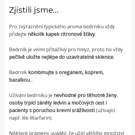
Zjistili jsme…
Pro zvýraznění typického aroma bedrníku vždy
přidejte
několik kapek
citronové šťávy
.
Bedrník je velmi přitažlivý pro hmyz, proto ho vždy
pečlivě uložte nejlépe do uzavíratelné sklenice.
Bedrník
kombinujte s oreganem, koprem,
bazalkou
…
Užívání bedrníku je
nevhodné pro těhotné ženy
,
osoby trpící záněty ledvin a močových cest
i
pacienty s poruchou krevní srážlivosti
(užívající
např. lék Warfarin)
.
Některé prameny uvádějí, že užití většího množství