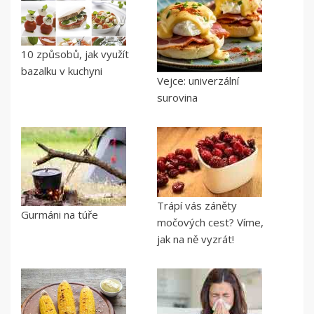
10 způsobů, jak využít
bazalku v kuchyni
Vejce: univerzální
surovina
Trápí vás záněty
Gurmáni na túře
močových cest? Víme,
jak na ně vyzrát!