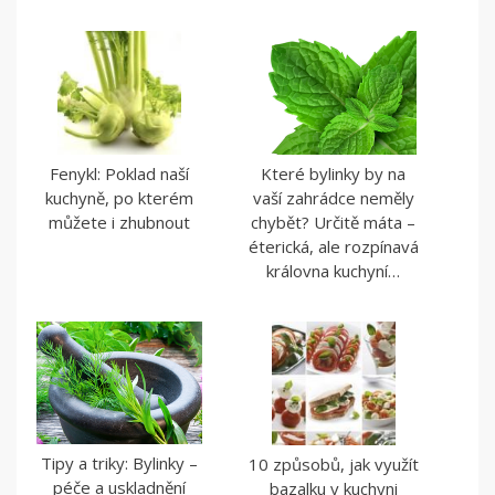
Fenykl: Poklad naší
Které bylinky by na
kuchyně, po kterém
vaší zahrádce neměly
můžete i zhubnout
chybět? Určitě máta –
éterická, ale rozpínavá
královna kuchyní…
Tipy a triky: Bylinky –
10 způsobů, jak využít
péče a uskladnění
bazalku v kuchyni