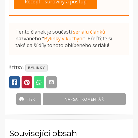
Recept - suroviny a postup
Tento článek je součástí
seriálu článků
nazvaného
"
Bylinky v kuchyni
"
. Přečtěte si
také další díly tohoto oblíbeného seriálu!
POSTED
ŠTÍTKY:
BYLINKY
IN
ČLÁNKY
TISK
NAPSAT KOMENTÁŘ
Související obsah