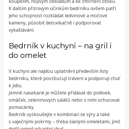
koupelím, hojivým obkladům a ke zmírnění otoků.
K dalším příznivým účinkům bedrníku ovšem patří
jeho schopnost rozkládat ledvinové a močové
kameny, působit detoxikačně i podporovat
vykašlávání.
Bedrník v kuchyni – na gril i
do omelet
V kuchyni ale najdou uplatnění především listy
bedrníku, které povzbuzují trávení a podporují chuť
k jídlu.
Jemně nasekané je můžete přidávat do polévek,
omáček, zeleninových salátů nebo s nimi ochucovat
pomazánky.
Bedrník vyzkoušejte v kombinaci se sýry a také
s vaječnými pokrmy – třeba slanými omeletami, jimž
dodá jemně pikantní chuť.