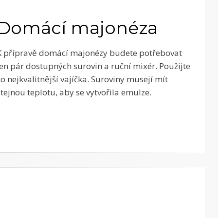
Domácí majonéza
K přípravě domácí majonézy budete potřebovat
jen pár dostupných surovin a ruční mixér. Použijte
co nejkvalitnější vajíčka. Suroviny musejí mít
stejnou teplotu, aby se vytvořila emulze.