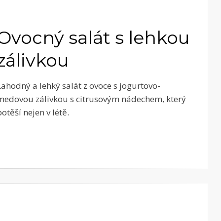
Ovocný salát s lehkou
zálivkou
Lahodný a lehký salát z ovoce s jogurtovo-
medovou zálivkou s citrusovým nádechem, který
potěší nejen v létě.