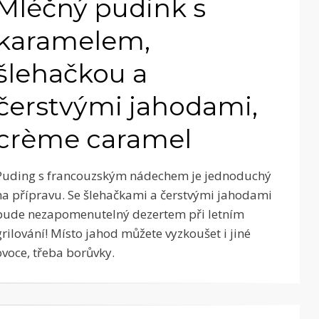
Mléčný pudink s
karamelem,
šlehačkou a
čerstvými jahodami,
crème caramel
Puding s francouzským nádechem je jednoduchý
na přípravu. Se šlehačkami a čerstvými jahodami
bude nezapomenutelný dezertem při letním
grilování! Místo jahod můžete vyzkoušet i jiné
ovoce, třeba borůvky.