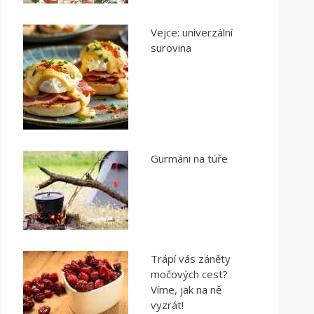
Vejce: univerzální
surovina
Gurmáni na túře
Trápí vás záněty
močových cest?
Víme, jak na ně
vyzrát!