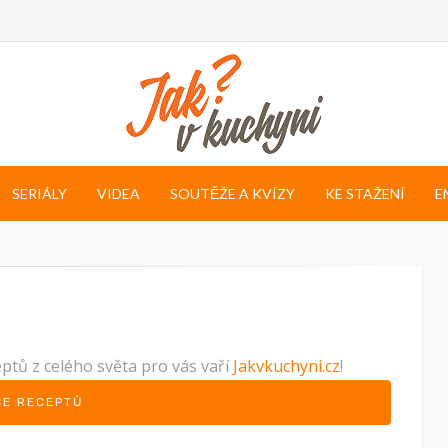
SERIÁLY
VIDEA
SOUTĚŽE A KVÍZY
KE STAŽENÍ
E
eptů z celého světa pro vás vaří
Jakvkuchyni.cz
!
CE RECEPTŮ