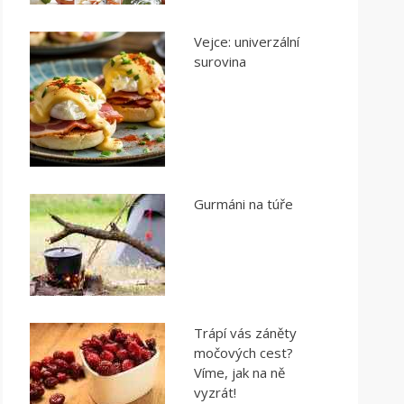
Vejce: univerzální
surovina
Gurmáni na túře
Trápí vás záněty
močových cest?
Víme, jak na ně
vyzrát!