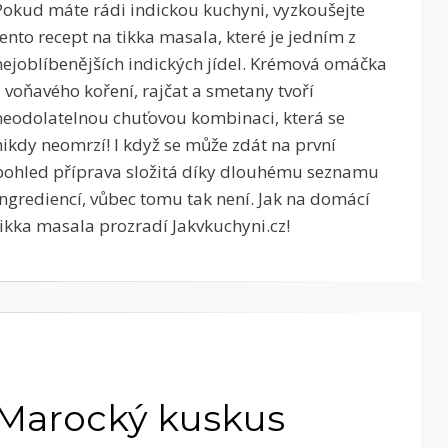
Pokud máte rádi indickou kuchyni, vyzkoušejte
tento recept na tikka masala, které je jedním z
nejoblíbenějších indických jídel. Krémová omáčka
z voňavého koření, rajčat a smetany tvoří
neodolatelnou chuťovou kombinaci, která se
nikdy neomrzí! I když se může zdát na první
pohled příprava složitá díky dlouhému seznamu
ingrediencí, vůbec tomu tak není. Jak na domácí
tikka masala prozradí Jakvkuchyni.cz!
Marocký kuskus