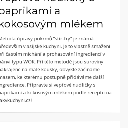
paprikami a
kokosovým mlékem
Metoda úpravy pokrmů “stir-fry” je známá
především v asijské kuchyni. Je to vlastně smažení
při častém míchání a prohazování ingrediencí v
pánvi typu WOK. Při této metodě jsou suroviny
nakrájené na malé kousky, obvykle začínáme
masem, ke kterému postupně přidáváme další
ingredience. Připravte si vepřové nudličky s
paprikami a kokosovým mlékem podle receptu na
Jakvkuchyni.cz!