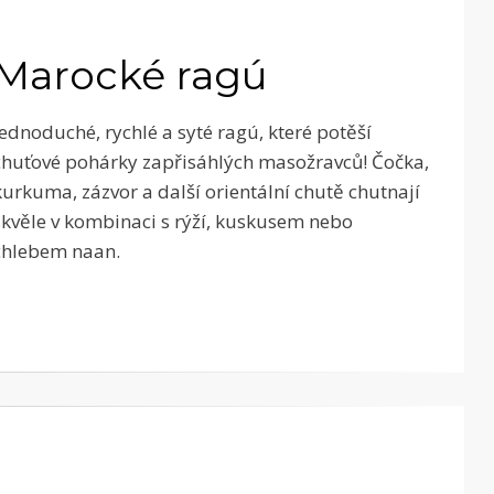
Marocké ragú
Jednoduché, rychlé a syté ragú, které potěší
chuťové pohárky zapřisáhlých masožravců! Čočka,
kurkuma, zázvor a další orientální chutě chutnají
skvěle v kombinaci s rýží, kuskusem nebo
chlebem naan.