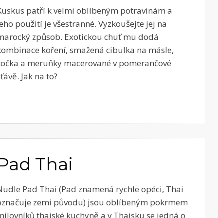
Kuskus patří k velmi oblíbeným potravinám a
jeho použití je všestranné. Vyzkoušejte jej na
marocký způsob. Exotickou chuť mu dodá
kombinace koření, smažená cibulka na másle,
čočka a meruňky macerované v pomerančové
šťávě. Jak na to?
Pad Thai
Nudle Pad Thai (Pad znamená rychle opéci, Thai
označuje zemi původu) jsou oblíbeným pokrmem
milovníků thajské kuchyně a v Thajsku se jedná o