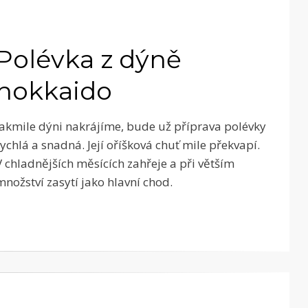
Polévka z dýně
hokkaido
Jakmile dýni nakrájíme, bude už příprava polévky
rychlá a snadná. Její oříšková chuť mile překvapí.
V chladnějších měsících zahřeje a při větším
množství zasytí jako hlavní chod.