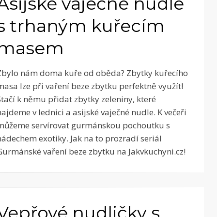
Asijské vaječné nudle
s trhaným kuřecím
masem
Zbylo nám doma kuře od oběda? Zbytky kuřecího
masa lze při vaření beze zbytku perfektně využít!
Stačí k němu přidat zbytky zeleniny, které
najdeme v lednici a asijské vaječné nudle. K večeři
můžeme servírovat gurmánskou pochoutku s
nádechem exotiky. Jak na to prozradí seriál
Gurmánské vaření beze zbytku na Jakvkuchyni.cz!
Vepřové nudličky s