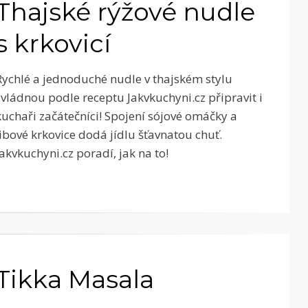
Thajské rýžové nudle
s krkovicí
Rychlé a jednoduché nudle v thajském stylu
zvládnou podle receptu Jakvkuchyni.cz připravit i
kuchaři začátečníci! Spojení sójové omáčky a
libové krkovice dodá jídlu šťavnatou chuť.
Jakvkuchyni.cz poradí, jak na to!
Tikka Masala