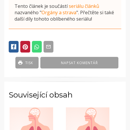
Tento článek je součástí
seriálu článků
nazvaného
"
Orgány a strava
"
. Přečtěte si také
další díly tohoto oblíbeného seriálu!
POSTED
IN
ČLÁNKY
TISK
NAPSAT KOMENTÁŘ
Související obsah