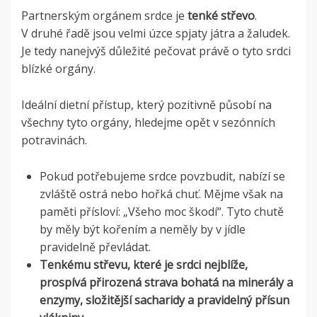
Partnerským orgánem srdce je
tenké střevo
.
V druhé řadě jsou velmi úzce spjaty játra a žaludek.
Je tedy nanejvýš důležité pečovat právě o tyto srdci
blízké orgány.
Ideální dietní přístup, který pozitivně působí na
všechny tyto orgány, hledejme opět v sezónních
potravinách.
Pokud potřebujeme srdce povzbudit, nabízí se
zvláště ostrá nebo hořká chuť. Mějme však na
paměti přísloví: „Všeho moc škodí“. Tyto chutě
by měly být kořením a neměly by v jídle
pravidelně převládat.
Tenkému střevu, které je srdci nejblíže,
prospívá přirozená strava bohatá na minerály a
enzymy, složitější sacharidy a pravidelný přísun