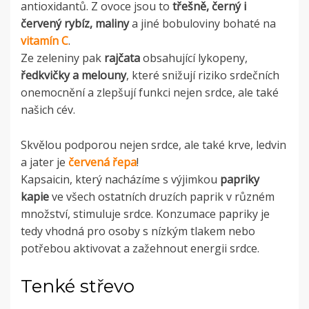
antioxidantů. Z ovoce jsou to
třešně, černý i
červený rybíz, maliny
a jiné bobuloviny bohaté na
vitamín C
.
Ze zeleniny pak
rajčata
obsahující lykopeny,
ředkvičky a melouny
, které snižují riziko srdečních
onemocnění
a zlepšují funkci nejen srdce, ale také
našich cév.
Skvělou podporou nejen srdce, ale také krve, ledvin
a jater je
červená řepa
!
Kapsaicin, který nacházíme s výjimkou
papriky
kapie
ve všech ostatních druzích paprik v různém
množství, stimuluje srdce. Konzumace papriky je
tedy vhodná pro osoby s nízkým tlakem nebo
potřebou aktivovat a zažehnout energii srdce.
Tenké střevo