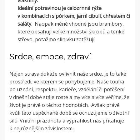
vlákniny.
Ideální potravinou je celozrnná rýže
v kombinacích s pórkem, jarní cibulí, chřestem či
saláty.
Naopak méně vhodné jsou brambory,
které obsahují velké množství škrobů a tenké
střevo, potažmo slinivku zatěžují.
Srdce, emoce, zdraví
Nejen strava dokáže ovlivnit naše srdce, je to také
prostředí, ve kterém se pohybujeme. Naše touha
po uznání, respektu, kariéře, vzdělání či potěšení
v dnešní době stále roste a my více a více věříme, že
život je právě o těchto hodnotách. Avšak právě
kvůli této uspěchané době se ochuzujeme o životní
sílu. Vnitřní prázdnota a vyprahlost nás přitahuje
k nejrůznějším závislostem.