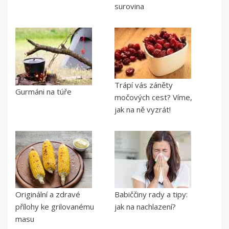
surovina
Trápí vás záněty
Gurmáni na túře
močových cest? Víme,
jak na ně vyzrát!
Originální a zdravé
Babiččiny rady a tipy:
přílohy ke grilovanému
jak na nachlazení?
masu