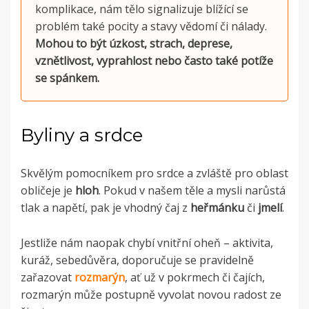
komplikace, nám tělo signalizuje blížící se
problém také pocity a stavy vědomí či nálady.
Mohou to být úzkost, strach, deprese,
vznětlivost, vyprahlost nebo často také potíže
se spánkem.
Byliny a srdce
Skvělým pomocníkem pro srdce a zvláště pro oblast
obličeje je
hloh
. Pokud v našem těle a mysli narůstá
tlak
a napětí, pak je vhodný čaj z
heřmánku
či
jmelí
.
Jestliže nám naopak chybí vnitřní oheň – aktivita,
kuráž, sebedůvěra, doporučuje se pravidelně
zařazovat
rozmarýn
, ať už v pokrmech či čajích,
rozmarýn může postupně vyvolat novou radost ze