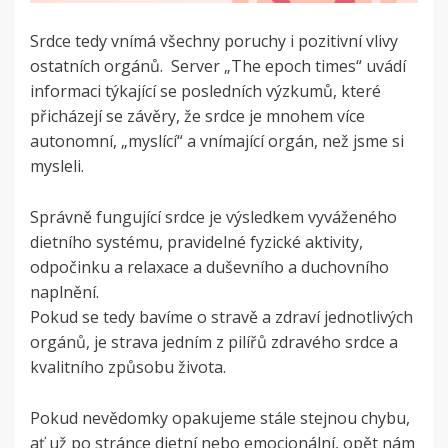
Srdce tedy vnímá všechny poruchy i pozitivní vlivy
ostatních orgánů. Server „The epoch times“ uvádí
informaci týkající se posledních výzkumů, které
přicházejí se závěry, že srdce je mnohem více
autonomní, „myslící“ a vnímající orgán, než jsme si
mysleli.
Správně fungující srdce je výsledkem vyváženého
dietního systému, pravidelné fyzické aktivity,
odpočinku a relaxace a duševního a duchovního
naplnění.
Pokud se tedy bavíme o stravě a zdraví jednotlivých
orgánů, je strava jedním z pilířů zdravého srdce a
kvalitního způsobu života.
Pokud nevědomky opakujeme stále stejnou chybu,
ať už po stránce dietní nebo emocionální, opět nám