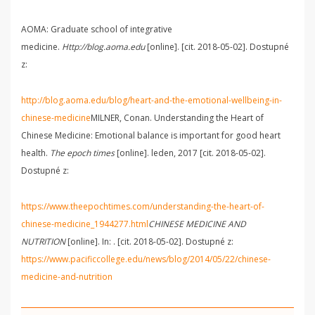
AOMA: Graduate school of integrative
medicine.
Http://blog.aoma.edu
[online]. [cit. 2018-05-02]. Dostupné
z:
http://blog.aoma.edu/blog/heart-and-the-emotional-wellbeing-in-
chinese-medicine
MILNER, Conan. Understanding the Heart of
Chinese Medicine: Emotional balance is important for good heart
health.
The epoch times
[online]. leden, 2017 [cit. 2018-05-02].
Dostupné z:
https://www.theepochtimes.com/understanding-the-heart-of-
chinese-medicine_1944277.html
CHINESE MEDICINE AND
NUTRITION
[online]. In: . [cit. 2018-05-02]. Dostupné z:
https://www.pacificcollege.edu/news/blog/2014/05/22/chinese-
medicine-and-nutrition