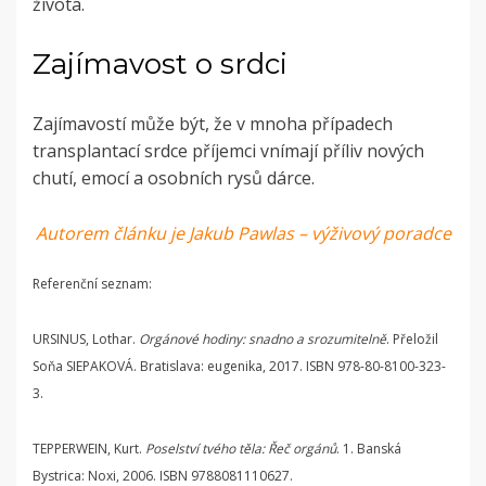
života.
Zajímavost o srdci
Zajímavostí může být, že v mnoha případech
transplantací srdce příjemci vnímají příliv nových
chutí, emocí
a osobních rysů dárce.
Autorem článku je Jakub Pawlas – výživový poradce
Referenční seznam:
URSINUS, Lothar.
Orgánové hodiny: snadno a srozumitelně
. Přeložil
Soňa SIEPAKOVÁ. Bratislava: eugenika, 2017. ISBN 978-80-8100-323-
3.
TEPPERWEIN, Kurt.
Poselství tvého těla: Řeč orgánů
. 1. Banská
Bystrica: Noxi, 2006. ISBN 9788081110627.