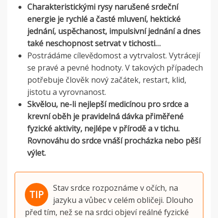
Charakteristickými rysy narušené srdeční
energie je rychlé a časté mluvení, hektické
jednání, uspěchanost, impulsivní jednání a dnes
také neschopnost setrvat v tichosti…
Postrádáme cílevědomost a vytrvalost. Vytrácejí
se pravé a pevné hodnoty.
V takových případech
potřebuje člověk nový začátek, restart, klid,
jistotu a vyrovnanost.
Skvělou, ne-li nejlepší medicínou pro srdce a
krevní oběh je pravidelná dávka přiměřené
fyzické aktivity, nejlépe v přírodě a v tichu.
Rovnováhu do srdce vnáší procházka nebo pěší
výlet.
Stav srdce rozpoznáme v očích, na
jazyku a vůbec v celém obličeji. Dlouho
před tím, než se na srdci objeví reálné fyzické