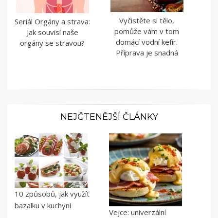
Vyčistěte si tělo,
Seriál Orgány a strava:
pomůže vám v tom
Jak souvisí naše
domácí vodní kefír.
orgány se stravou?
Příprava je snadná
NEJČTENĚJŠÍ ČLÁNKY
10 způsobů, jak využít
bazalku v kuchyni
Vejce: univerzální