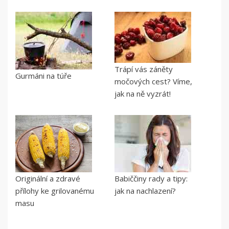
Trápí vás záněty
Gurmáni na túře
močových cest? Víme,
jak na ně vyzrát!
Originální a zdravé
Babiččiny rady a tipy:
přílohy ke grilovanému
jak na nachlazení?
masu