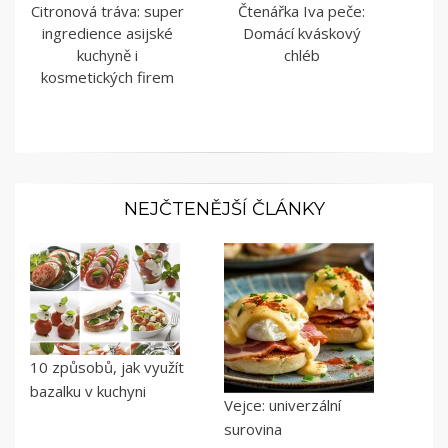
Citronová tráva: super
Čtenářka Iva peče:
ingredience asijské
Domácí kváskový
kuchyně i
chléb
kosmetických firem
NEJČTENĚJŠÍ ČLÁNKY
10 způsobů, jak využít
bazalku v kuchyni
Vejce: univerzální
surovina