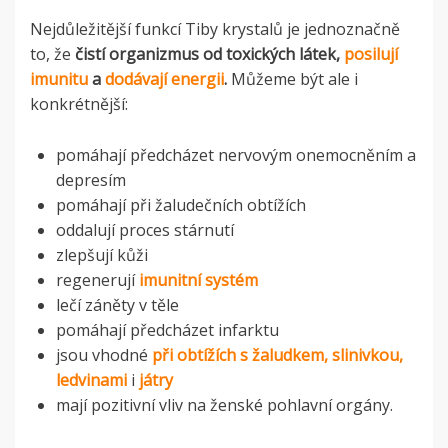
Nejdůležitější funkcí Tiby krystalů je jednoznačně
to, že
čistí organizmus od toxických látek,
posilují
imunitu
a
dodávají energii
.
Můžeme být ale i
konkrétnější:
pomáhají předcházet nervovým onemocněním a
depresím
pomáhají při žaludečních obtížích
oddalují proces stárnutí
zlepšují kůži
regenerují
imunitní systém
lečí záněty v těle
pomáhají předcházet infarktu
jsou vhodné
při obtížích s žaludkem, slinivkou,
ledvinami
i
játry
mají pozitivní vliv na ženské pohlavní orgány.