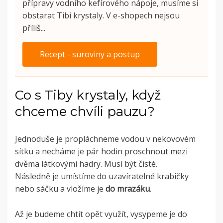
přípravy vodního kefírového nápoje, musíme si
obstarat Tibi krystaly. V e-shopech nejsou
příliš...
Recept - suroviny a postup
Co s Tiby krystaly, když
chceme chvíli pauzu?
Jednoduše je propláchneme vodou v nekovovém
sítku a necháme je pár hodin proschnout mezi
dvěma látkovými hadry. Musí být čisté.
Následně je umístíme do uzavíratelné krabičky
nebo sáčku a vložíme je
do mrazáku
.
Až je budeme chtít opět využít, vysypeme je do