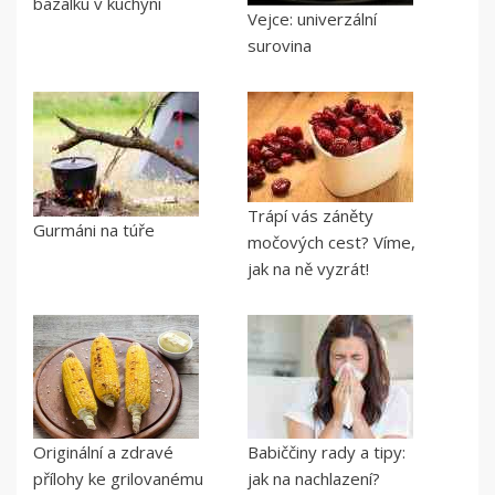
bazalku v kuchyni
Vejce: univerzální
surovina
Trápí vás záněty
Gurmáni na túře
močových cest? Víme,
jak na ně vyzrát!
Originální a zdravé
Babiččiny rady a tipy:
přílohy ke grilovanému
jak na nachlazení?