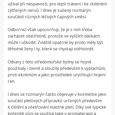
užíval při nespavosti, pro lepší trávení i ke zklidnění
zjitřených nervů. I dnes je sušený rozmarýn
součástí různých léčivých čajových směsí.
Odborníci však upozorňují, že je s ním třeba
zacházet obezřetně, protože ve vyšších dávkách
může i uškodit. Zvláště opatrné by proto měly být
těhotné ženy i ty, které se chystají otěhotnět.
Odvary z této středomořské byliny se hojně
používaly i zevně a sloužily především k výplachům,
proti ekzémům a jako prostředek urychlující hojení
ran.
I dnes se rozmarýn často objevuje v kosmetice jako
součást pleťových přípravků určených především
k čištění a ošetřování mastné pleti. Díky své typické
kořenité vůni se využívá také v aromaterapii a