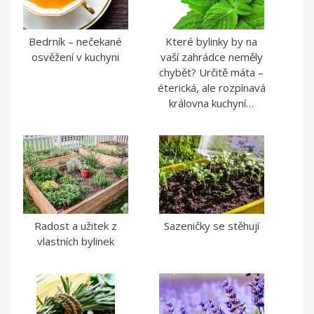
Bedrník – nečekané
Které bylinky by na
osvěžení v kuchyni
vaší zahrádce neměly
chybět? Určitě máta –
éterická, ale rozpínavá
královna kuchyní…
Radost a užitek z
Sazeničky se stěhují
vlastních bylinek