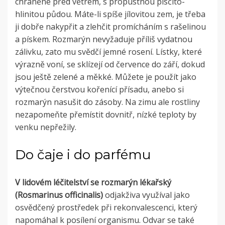
chráněné před větrem, s propustnou písčito-
hlinitou půdou. Máte-li spíše jílovitou zem, je třeba
ji dobře nakypřit a zlehčit promícháním s rašelinou
a pískem. Rozmarýn nevyžaduje příliš vydatnou
zálivku, zato mu svědčí jemné rosení. Lístky, které
výrazně voní, se sklízejí od července do září, dokud
jsou ještě zelené a měkké. Můžete je použít jako
výtečnou čerstvou kořenící přísadu, anebo si
rozmarýn nasušit do zásoby. Na zimu ale rostliny
nezapomeňte přemístit dovnitř, nízké teploty by
venku nepřežily.
Do čaje i do parfému
V lidovém léčitelství se rozmarýn lékařský
(Rosmarinus officinalis)
odjakživa využíval jako
osvědčený prostředek při rekonvalescenci, který
napomáhal k posílení organismu. Odvar se také