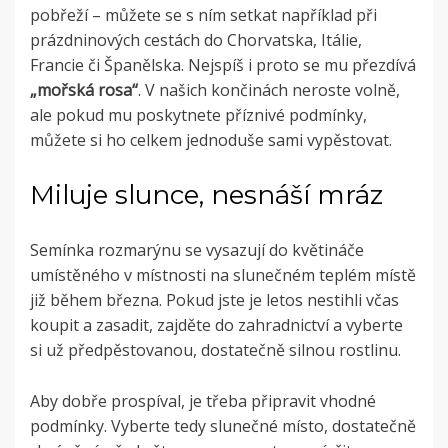
pobřeží – můžete se s ním setkat například při
prázdninových cestách do Chorvatska, Itálie,
Francie či Španělska. Nejspíš i proto se mu přezdívá
„mořská rosa“
. V našich končinách neroste volně,
ale pokud mu poskytnete příznivé podmínky,
můžete si ho celkem jednoduše sami vypěstovat.
Miluje slunce, nesnáší mráz
Semínka rozmarýnu se vysazují do květináče
umístěného v místnosti na slunečném teplém místě
již během března. Pokud jste je letos nestihli včas
koupit a zasadit, zajděte do zahradnictví a vyberte
si už předpěstovanou, dostatečně silnou rostlinu.
Aby dobře prospíval, je třeba připravit vhodné
podmínky. Vyberte tedy slunečné místo, dostatečně