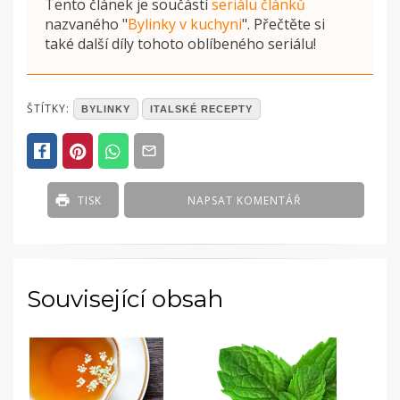
Tento článek je součástí
seriálu článků
nazvaného
"
Bylinky v kuchyni
"
. Přečtěte si
také další díly tohoto oblíbeného seriálu!
POSTED
ŠTÍTKY:
BYLINKY
ITALSKÉ RECEPTY
IN
ČLÁNKY
TISK
NAPSAT KOMENTÁŘ
Související obsah