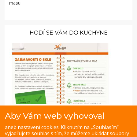
masu
HODÍ SE VÁM DO KUCHYNĚ
Infografika o třídění odpadu ze skla
Aby Vám web vyhovoval
Tříděním skla šetříme přírodní zdroje a dosahujeme
aneb nastavení cookies. Kliknutím na „Souhlasím“
úspory až 90% energií při výrobě nového. V přírodě se
vyjadřujete souhlas s tím, že můžeme ukládat soubory