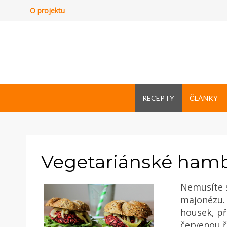
O projektu
RECEPTY
ČLÁNKY
Vegetariánské ham
Nemusíte s
majonézu.
housek, př
červenou 