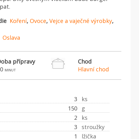
pat.
die
Koření
,
Ovoce
,
Vejce a vaječné výrobky
,
Oslava
oba přípravy
Chod
0
Hlavní chod
minut
3
ks
150
g
2
ks
3
stroužky
1
lžička