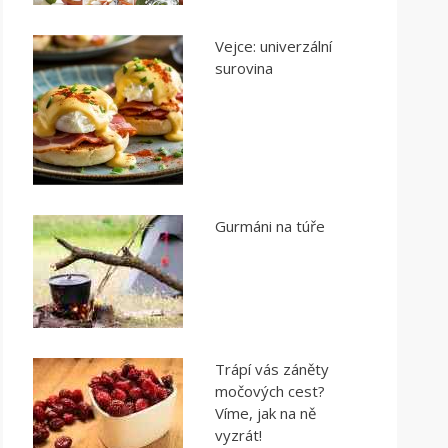
Vejce: univerzální
surovina
Gurmáni na túře
Trápí vás záněty
močových cest?
Víme, jak na ně
vyzrát!