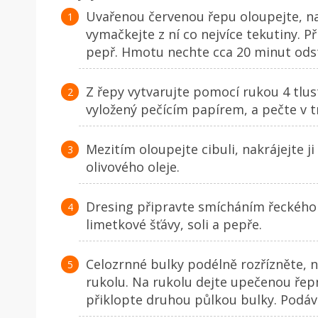
Uvařenou červenou řepu oloupejte, na
vymačkejte z ní co nejvíce tekutiny. Př
pepř. Hmotu nechte cca 20 minut odst
Z řepy vytvarujte pomocí rukou 4 tlust
vyložený pečícím papírem, a pečte v t
Mezitím oloupejte cibuli, nakrájejte j
olivového oleje.
Dresing připravte smícháním řeckého 
limetkové šťávy, soli a pepře.
Celozrnné bulky podélně rozřízněte, 
rukolu. Na rukolu dejte upečenou řep
přiklopte druhou půlkou bulky. Podáve