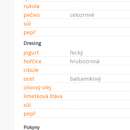
rukola
pečivo
celozrnné
sůl
pepř
Dresing
jogurt
řecký
hořčice
hrubozrnná
cibule
ocet
balsamikový
olivový olej
limetková šťáva
sůl
pepř
Pokyny