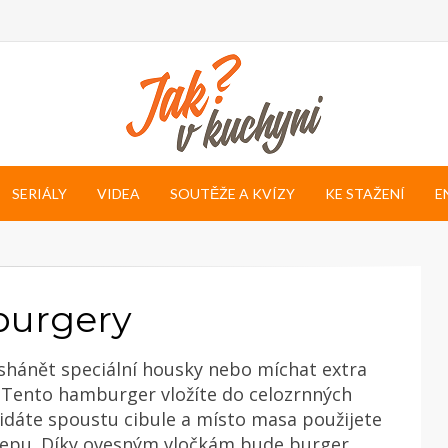
SERIÁLY
VIDEA
SOUTĚŽE A KVÍZY
KE STAŽENÍ
E
burgery
hánět speciální housky nebo míchat extra
 Tento hamburger vložíte do celozrnných
idáte spoustu cibule a místo masa použijete
řepu. Díky ovesným vločkám bude burger