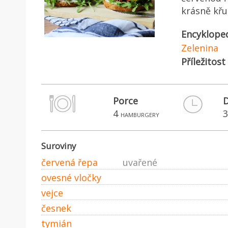
krásně křu
Encyklope
Zelenina
Příležitost
Porce
D
4
3
hamburgery
Suroviny
červená řepa
uvařené
ovesné vločky
vejce
česnek
tymián