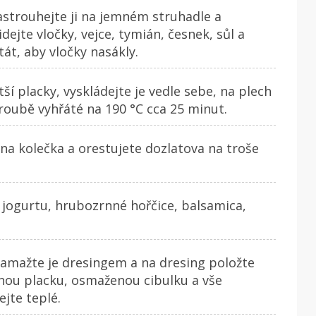
strouhejte ji na jemném struhadle a
idejte vločky, vejce, tymián, česnek, sůl a
át, aby vločky nasákly.
ší placky, vyskládejte je vedle sebe, na plech
roubě vyhřáté na 190 °C cca 25 minut.
i na kolečka a orestujete dozlatova na troše
jogurtu, hrubozrnné hořčice, balsamica,
namažte je dresingem a na dresing položte
nou placku, osmaženou cibulku a vše
jte teplé.