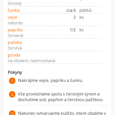
čerstvý
šunka
cca 6
plátků
vejce
2
ks
natvrdo
paprika
1/2
ks
červená
pažitka
čerstvá
gouda
na obalení, nastrouhaná
Pokyny
Nakrájíme vejce, papriku a šunku.
Vše promícháme spolu s čerstvým sýrem a
dochutíme solí, pepřem a čerstvou pažitkou.
Nakonec vytvarujeme kuličky, které obalíme v