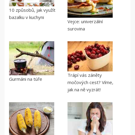
10 způsobů, jak využít
bazalku v kuchyni
Vejce: univerzální
surovina
Trápí vás záněty
Gurmáni na túře
močových cest? Víme,
jak na ně vyzrát!