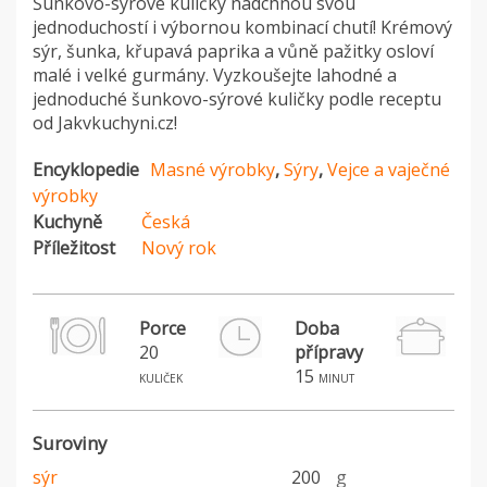
Šunkovo-sýrové kuličky nadchnou svou
jednoduchostí i výbornou kombinací chutí! Krémový
sýr, šunka, křupavá paprika a vůně pažitky osloví
malé i velké gurmány. Vyzkoušejte lahodné a
jednoduché šunkovo-sýrové kuličky podle receptu
od Jakvkuchyni.cz!
Encyklopedie
Masné výrobky
,
Sýry
,
Vejce a vaječné
výrobky
Kuchyně
Česká
Příležitost
Nový rok
Porce
Doba
20
přípravy
15
kuliček
minut
Suroviny
sýr
200
g