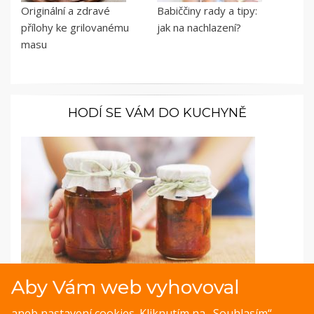
Originální a zdravé
Babiččiny rady a tipy:
přílohy ke grilovanému
jak na nachlazení?
masu
HODÍ SE VÁM DO KUCHYNĚ
Aby Vám web vyhovoval
Fotopostup: Pečená rajčata s rozmarýnem
aneb nastavení cookies. Kliknutím na „Souhlasím“