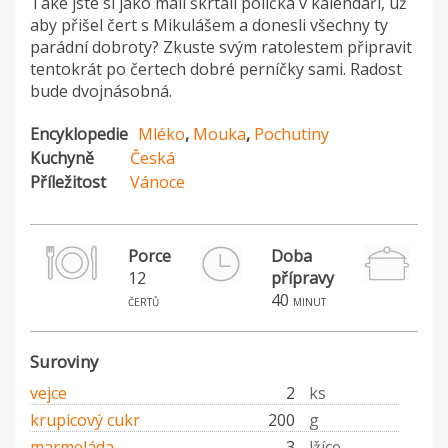
Také jste si jako malí škrtali políčka v kalendáři, už
aby přišel čert s Mikulášem a donesli všechny ty
parádní dobroty? Zkuste svým ratolestem připravit
tentokrát po čertech dobré perníčky sami. Radost
bude dvojnásobná.
Encyklopedie
Mléko
,
Mouka
,
Pochutiny
Kuchyně
Česká
Příležitost
Vánoce
Porce
Doba
12
přípravy
40
čertů
minut
Suroviny
vejce
2
ks
krupicový cukr
200
g
marmeláda
3
lžíce