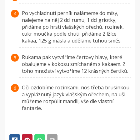
Po vychladnutí perník nalámeme do mísy,
nalejeme na něj 2 dcl rumu, 1 dcl griotky,
přidáme po hrsti vlašských ořechů, rozinek,
cukr moučka podle chuti, přidáme 2 lžíce
kakaa, 125 g másla a uděláme tuhou směs.
Rukama pak vytváříme čertovy hlavy, které
obalujeme v kokosu smíchaném s kakaem. Z
toho množství vytvoříme 12 krásných čertíků.
Oči ozdobíme rozinkami, nos třeba brusinkou
a vypláznutý jazyk vlašským ořechem, na uši
můžeme rozpůlit mandli, vše dle vlastní
fantazie.