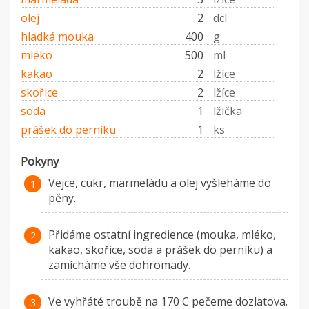
olej
2
dcl
hladká mouka
400
g
mléko
500
ml
kakao
2
lžíce
skořice
2
lžíce
soda
1
lžička
prášek do perníku
1
ks
Pokyny
Vejce, cukr, marmeládu a olej vyšleháme do
pěny.
Přidáme ostatní ingredience (mouka, mléko,
kakao, skořice, soda a prášek do perníku) a
zamícháme vše dohromady.
Ve vyhřáté troubě na 170 C pečeme dozlatova.