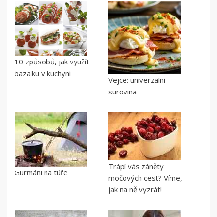
10 způsobů, jak využít
bazalku v kuchyni
Vejce: univerzální
surovina
Trápí vás záněty
Gurmáni na túře
močových cest? Víme,
jak na ně vyzrát!