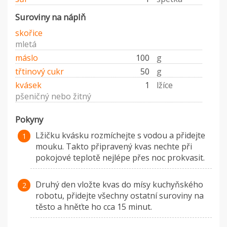
Suroviny na náplň
skořice
mletá
máslo
100
g
třtinový cukr
50
g
kvásek
1
lžíce
pšeničný nebo žitný
Pokyny
Lžičku kvásku rozmíchejte s vodou a přidejte
mouku. Takto připravený kvas nechte při
pokojové teplotě nejlépe přes noc prokvasit.
Druhý den vložte kvas do mísy kuchyňského
robotu, přidejte všechny ostatní suroviny na
těsto a hněťte ho cca 15 minut.