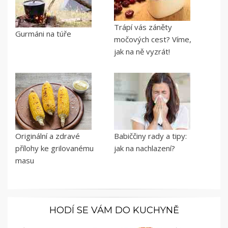
Trápí vás záněty
Gurmáni na túře
močových cest? Víme,
jak na ně vyzrát!
Originální a zdravé
Babiččiny rady a tipy:
přílohy ke grilovanému
jak na nachlazení?
masu
HODÍ SE VÁM DO KUCHYNĚ