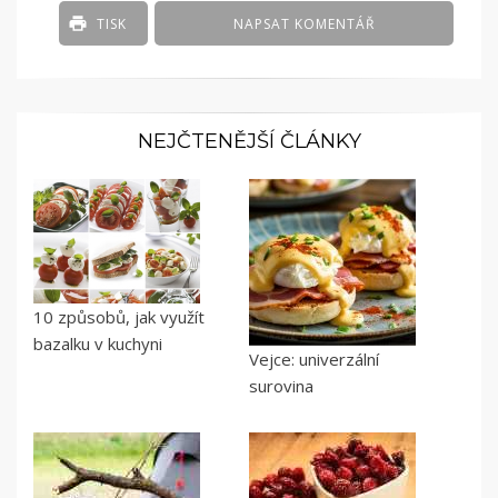
TISK
NAPSAT KOMENTÁŘ
NEJČTENĚJŠÍ ČLÁNKY
10 způsobů, jak využít
bazalku v kuchyni
Vejce: univerzální
surovina