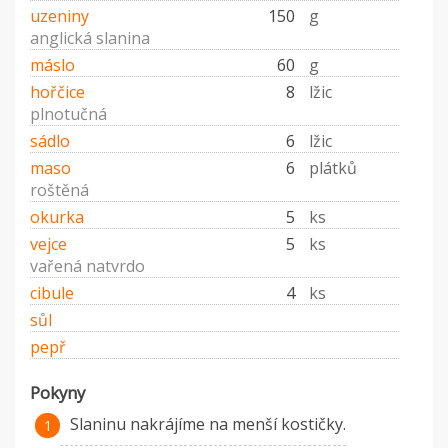
uzeniny
150
g
anglická slanina
máslo
60
g
hořčice
8
lžic
plnotučná
sádlo
6
lžic
maso
6
plátků
roštěná
okurka
5
ks
vejce
5
ks
vařená natvrdo
cibule
4
ks
sůl
pepř
Pokyny
Slaninu nakrájíme na menší kostičky.