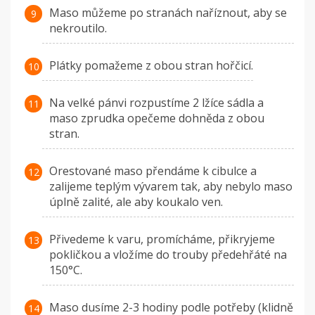
Maso můžeme po stranách naříznout, aby se
nekroutilo.
Plátky pomažeme z obou stran hořčicí.
Na velké pánvi rozpustíme 2 lžíce sádla a
maso zprudka opečeme dohněda z obou
stran.
Orestované maso přendáme k cibulce a
zalijeme teplým vývarem tak, aby nebylo maso
úplně zalité, ale aby koukalo ven.
Přivedeme k varu, promícháme, přikryjeme
pokličkou a vložíme do trouby předehřáté na
150°C.
Maso dusíme 2-3 hodiny podle potřeby (klidně