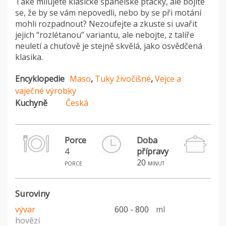
Také milujete klasické španělské ptáčky, ale bojíte
se, že by se vám nepovedli, nebo by se při motání
mohli rozpadnout? Nezoufejte a zkuste si uvařit
jejich “rozlétanou” variantu, ale nebojte, z talíře
neuletí a chuťově je stejně skvělá, jako osvědčená
klasika.
Encyklopedie
Maso
,
Tuky živočišné
,
Vejce a
vaječné výrobky
Kuchyně
Česká
Porce
Doba
4
přípravy
20
porce
minut
Suroviny
vývar
600 - 800
ml
hovězí