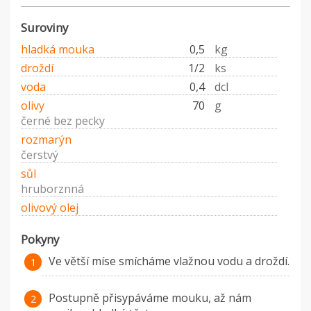
Suroviny
hladká mouka
0,5
kg
droždí
1/2
ks
voda
0,4
dcl
olivy
70
g
černé bez pecky
rozmarýn
čerstvý
sůl
hruborznná
olivový olej
Pokyny
Ve větší míse smícháme vlažnou vodu a droždí.
Postupně přisypáváme mouku, až nám