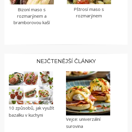
Pštrosí maso s
Bizoní maso s
rozmarýnem
rozmarýnem a
bramborovou kaší
NEJČTENĚJŠÍ ČLÁNKY
10 způsobů, jak využít
bazalku v kuchyni
Vejce: univerzální
surovina