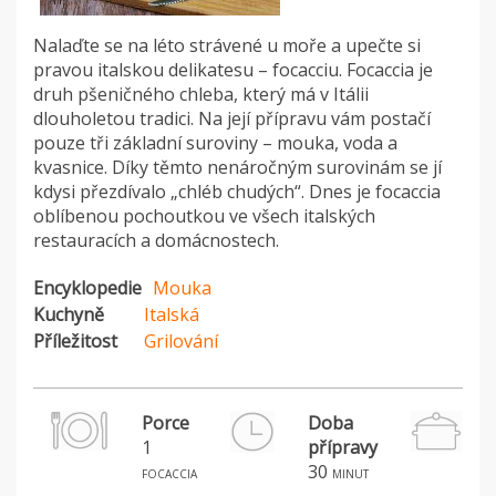
Nalaďte se na léto strávené u moře a upečte si
pravou italskou delikatesu – focacciu. Focaccia je
druh pšeničného chleba, který má v Itálii
dlouholetou tradici. Na její přípravu vám postačí
pouze tři základní suroviny – mouka, voda a
kvasnice. Díky těmto nenáročným surovinám se jí
kdysi přezdívalo „chléb chudých“. Dnes je focaccia
oblíbenou pochoutkou ve všech italských
restauracích a domácnostech.
Encyklopedie
Mouka
Kuchyně
Italská
Příležitost
Grilování
Porce
Doba
1
přípravy
30
focaccia
minut