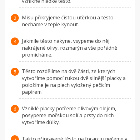
vznikne hladké těsto.
Mísu přikryjeme čistou utěrkou a těsto
necháme v teple kynout.
Jakmile těsto nakyne, vsypeme do něj
nakrájené olivy, rozmarýn a vše pořádně
promícháme.
Těsto rozdělíme na dvě části, ze kterých
vytvoříme pomocí rukou dvě silnější placky a
položíme je na plech vyložený pečícím
papírem.
Vzniklé placky potřeme olivovým olejem,
posypeme mořskou solí a prsty do nich
vytvoříme důlky.
Takto připravené těsto na focacciu pečeme v