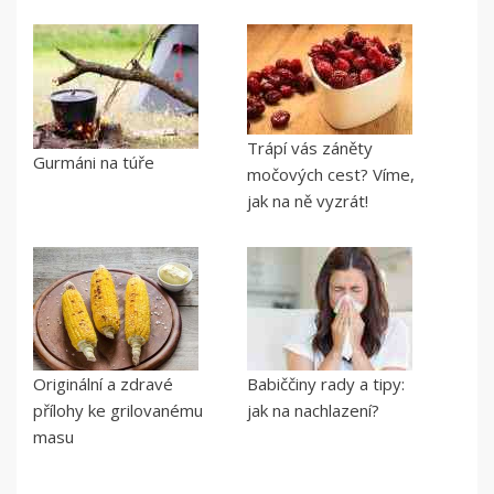
Trápí vás záněty
Gurmáni na túře
močových cest? Víme,
jak na ně vyzrát!
Originální a zdravé
Babiččiny rady a tipy:
přílohy ke grilovanému
jak na nachlazení?
masu