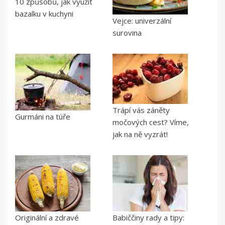
10 způsobů, jak využít
bazalku v kuchyni
Vejce: univerzální
surovina
Trápí vás záněty
Gurmáni na túře
močových cest? Víme,
jak na ně vyzrát!
Originální a zdravé
Babiččiny rady a tipy: