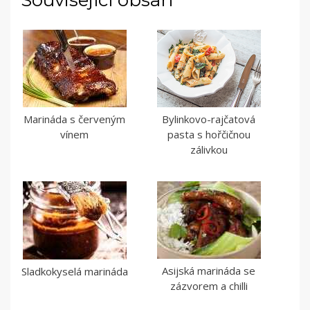
Související obsah
Marináda s červeným
Bylinkovo-rajčatová
vínem
pasta s hořčičnou
zálivkou
Asijská marináda se
Sladkokyselá marináda
zázvorem a chilli