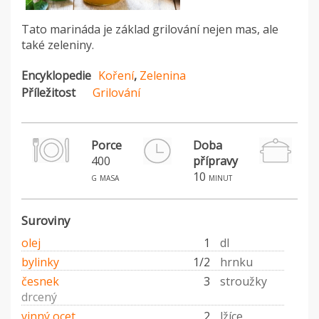
Tato marináda je základ grilování nejen mas, ale
také zeleniny.
Encyklopedie
Koření
,
Zelenina
Příležitost
Grilování
Porce
Doba
400
přípravy
10
g masa
minut
Suroviny
olej
1
dl
bylinky
1/2
hrnku
česnek
3
stroužky
drcený
vinný ocet
2
lžíce