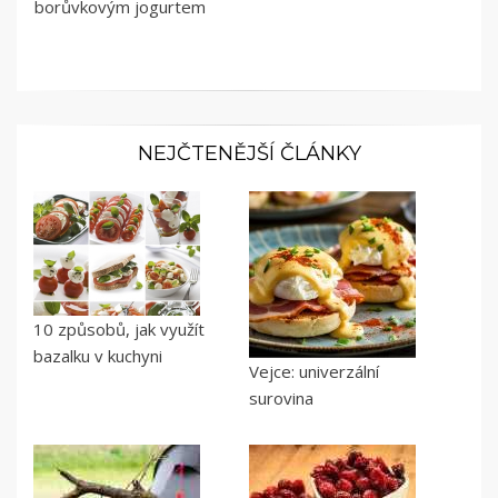
borůvkovým jogurtem
NEJČTENĚJŠÍ ČLÁNKY
10 způsobů, jak využít
bazalku v kuchyni
Vejce: univerzální
surovina