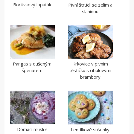
Borůvkový lopaťák
Pivní štrúdl se zelím a
slaninou
Pangas s dušeným
Krkovice v pivním
špenátem
těstíčku s cibulovými
brambory
Domácí müsli s
Lentilkové sušenky