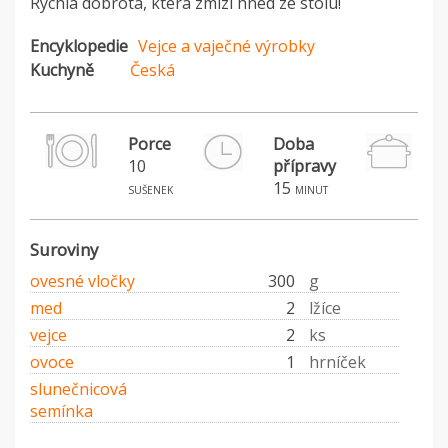
Rychlá dobrota, která zmizí hned ze stolu!
Encyklopedie
Vejce a vaječné výrobky
Kuchyně
Česká
Porce
Doba
10
přípravy
15
sušenek
minut
Suroviny
ovesné vločky
300
g
med
2
lžíce
vejce
2
ks
ovoce
1
hrníček
slunečnicová
semínka