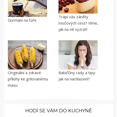
Trápí vás záněty
Gurmáni na túře
močových cest? Víme,
jak na ně vyzrát!
Originální a zdravé
Babiččiny rady a tipy:
přílohy ke grilovanému
jak na nachlazení?
masu
HODÍ SE VÁM DO KUCHYNĚ