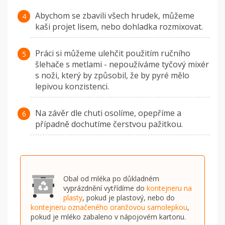
Abychom se zbavili všech hrudek, můžeme
kaši projet lisem, nebo dohladka rozmixovat.
Práci si můžeme ulehčit použitím ručního
šlehače s metlami - nepoužíváme tyčový mixér
s noži, který by způsobil, že by pyré mělo
lepivou konzistenci.
Na závěr dle chuti osolíme, opepříme a
případně dochutíme čerstvou pažitkou.
Obal od mléka po důkladném
vyprázdnění vytřídíme do
kontejneru na
plasty
, pokud je plastový, nebo do
kontejneru označeného oranžovou samolepkou
,
pokud je mléko zabaleno v nápojovém kartonu.