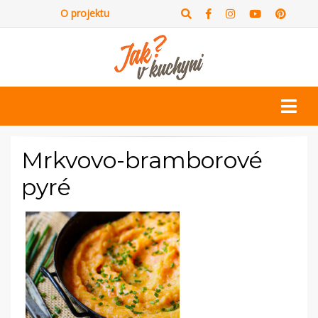
O projektu
Mrkvovo-bramborové
pyré