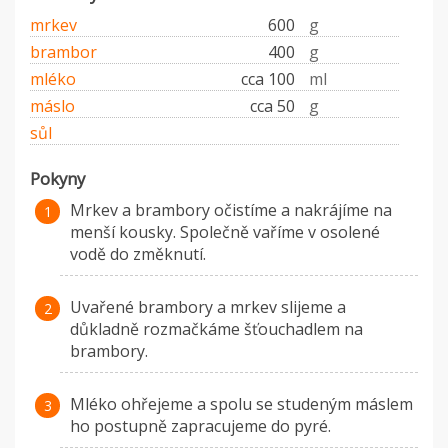
mrkev
600
g
brambor
400
g
mléko
cca 100
ml
máslo
cca 50
g
sůl
Pokyny
Mrkev a brambory očistíme a nakrájíme na
menší kousky. Společně vaříme v osolené
vodě do změknutí.
Uvařené brambory a mrkev slijeme a
důkladně rozmačkáme šťouchadlem na
brambory.
Mléko ohřejeme a spolu se studeným máslem
ho postupně zapracujeme do pyré.