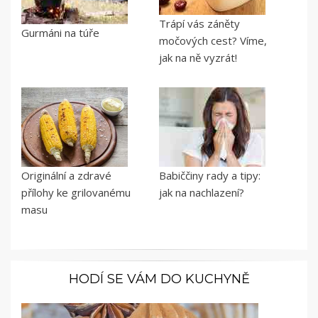
Trápí vás záněty
Gurmáni na túře
močových cest? Víme,
jak na ně vyzrát!
Originální a zdravé
Babiččiny rady a tipy:
přílohy ke grilovanému
jak na nachlazení?
masu
HODÍ SE VÁM DO KUCHYNĚ