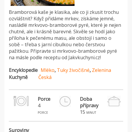
Bramborová kaše je klasika, ale co ji zkusit trochu
ozvláštnit? Když přidáme mrkev, získáme jemné,
nasládlé mrkvovo-bramborové pyré, které je nejen
chutné, ale i krásně barevné. Skvěle se hodí jako
příloha k pečenému masu, ale obstojí i samo o
sobě – třeba s jarní cibulkou nebo čerstvou
pažitkou. Připravte si mrkvovo-bramborové pyré
na másle podle receptu od Jakvkuchyni.cz!
Encyklopedie
Mléko
,
Tuky živočišné
,
Zelenina
Kuchyně
Česká
Porce
Doba
4
přípravy
P
15
porce
minut
Suroviny