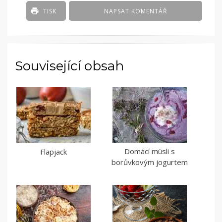
TISK
NAPSAT KOMENTÁŘ
Související obsah
Domácí müsli s
Flapjack
borůvkovým jogurtem