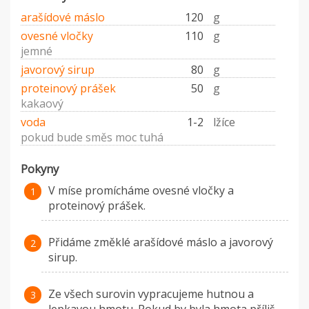
arašídové máslo
120
g
ovesné vločky
110
g
jemné
javorový sirup
80
g
proteinový prášek
50
g
kakaový
voda
1-2
lžíce
pokud bude směs moc tuhá
Pokyny
V míse promícháme ovesné vločky a
proteinový prášek.
Přidáme změklé arašídové máslo a javorový
sirup.
Ze všech surovin vypracujeme hutnou a