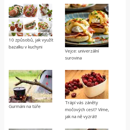
10 způsobů, jak využít
bazalku v kuchyni
Vejce: univerzální
surovina
Trápí vás záněty
Gurmáni na túře
močových cest? Víme,
jak na ně vyzrát!