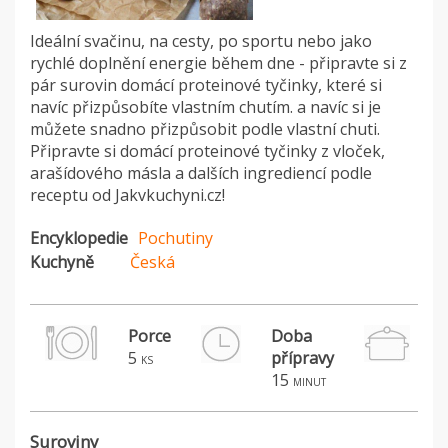
Ideální svačinu, na cesty, po sportu nebo jako
rychlé doplnění energie během dne - připravte si z
pár surovin domácí proteinové tyčinky, které si
navíc přizpůsobíte vlastním chutím. a navíc si je
můžete snadno přizpůsobit podle vlastní chuti.
Připravte si domácí proteinové tyčinky z vloček,
arašídového másla a dalších ingrediencí podle
receptu od Jakvkuchyni.cz!
Encyklopedie
Pochutiny
Kuchyně
Česká
Porce
Doba
5
přípravy
ks
15
minut
Suroviny