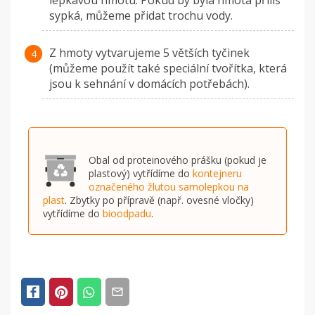
lepkavou hmotu. Pokud by byla hmota příliš
sypká, můžeme přidat trochu vody.
Z hmoty vytvarujeme 5 větších tyčinek
(můžeme použít také speciální tvořítka, která
jsou k sehnání v domácích potřebách).
Obal od proteinového prášku (pokud je
plastový) vytřídíme do
kontejneru
označeného žlutou samolepkou na
plast
. Zbytky po přípravě (např. ovesné vločky)
vytřídíme do
bioodpadu
.