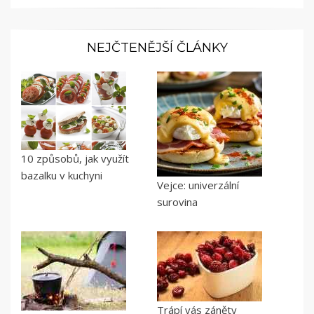
NEJČTENĚJŠÍ ČLÁNKY
10 způsobů, jak využít
bazalku v kuchyni
Vejce: univerzální
surovina
Trápí vás záněty