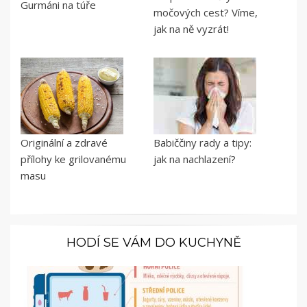
Gurmáni na túře
močových cest? Víme,
jak na ně vyzrát!
Originální a zdravé
Babiččiny rady a tipy:
přílohy ke grilovanému
jak na nachlazení?
masu
HODÍ SE VÁM DO KUCHYNĚ