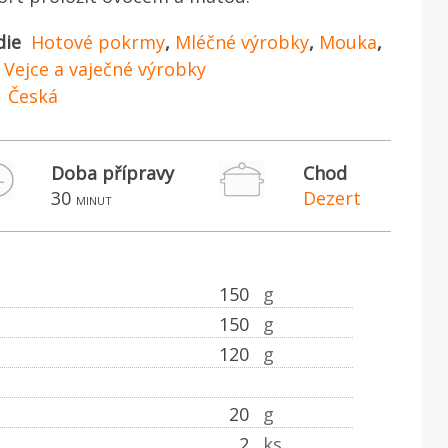
die
Hotové pokrmy
,
Mléčné výrobky
,
Mouka
,
,
Vejce a vaječné výrobky
Česká
Doba přípravy
Chod
30
Dezert
minut
150
g
150
g
120
g
20
g
2
ks