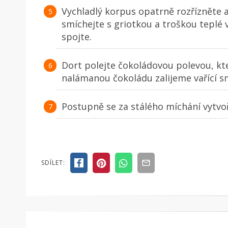
Vychladlý korpus opatrně rozřízněte
smíchejte s griotkou a troškou teplé 
spojte.
Dort polejte čokoládovou polevou, kter
nalámanou čokoládu zalijeme vařící 
Postupně se za stálého míchání vytvo
SDÍLET: