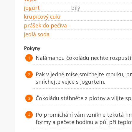
jogurt
bílý
krupicový cukr
prášek do pečiva
jedlá soda
Pokyny
Nalámanou čokoládu nechte rozpustit v
Pak v jedné míse smíchejte mouku, pr
smíchejte vejce s jogurtem.
Čokoládu stáhněte z plotny a vlijte s
Po promíchání vám vznikne tekutá hm
formy a pečete hodinu a půl při teplot