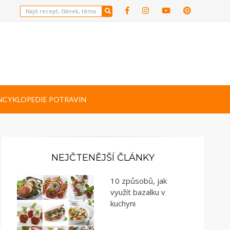
NCYKLOPEDIE POTRAVIN
NEJČTENĚJŠÍ ČLÁNKY
10 způsobů, jak
využít bazalku v
kuchyni