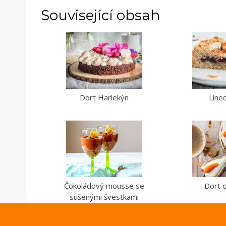
Související obsah
Dort Harlekýn
Line
Čokoládový mousse se
Dort o
sušenými švestkami