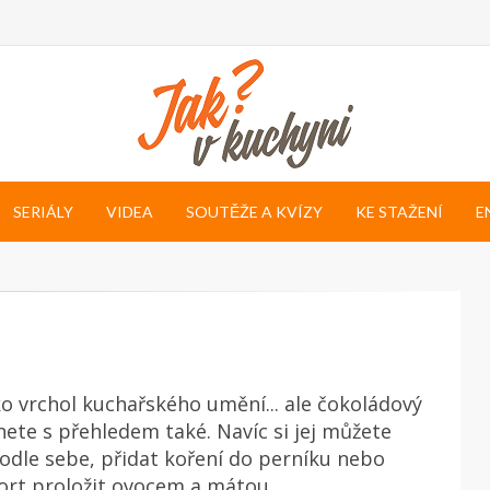
SERIÁLY
VIDEA
SOUTĚŽE A KVÍZY
KE STAŽENÍ
E
o vrchol kuchařského umění... ale čokoládový
nete s přehledem také. Navíc si jej můžete
odle sebe, přidat koření do perníku nebo
ort proložit ovocem a mátou.