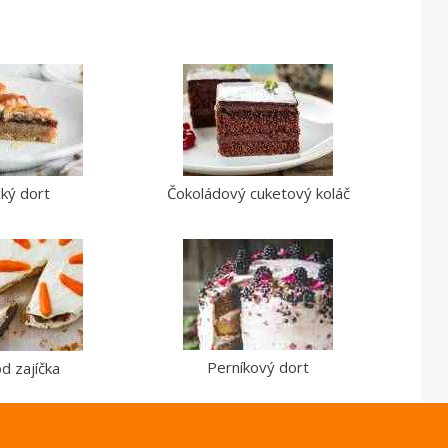
cký dort
Čokoládový cuketový koláč
Perníkový dort
d zajíčka