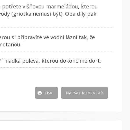
 a potřete višňovou marmeládou, kterou
vody (griotka nemusí být). Oba díly pak
ou si připravíte ve vodní lázni tak, že
smetanou.
ří hladká poleva, kterou dokončíme dort.
TISK
NAPSAT KOMENTÁŘ