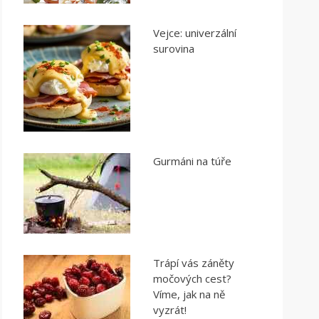
Vejce: univerzální
surovina
Gurmáni na túře
Trápí vás záněty
močových cest?
Víme, jak na ně
vyzrát!