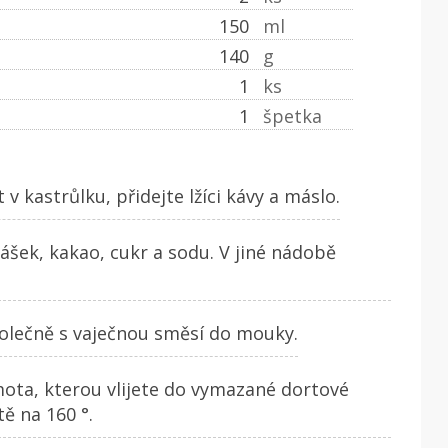
150
ml
140
g
1
ks
1
špetka
 kastrůlku, přidejte lžíci kávy a máslo.
ášek, kakao, cukr a sodu. V jiné nádobě
polečně s vaječnou směsí do mouky.
ota, kterou vlijete do vymazané dortové
ě na 160 °.