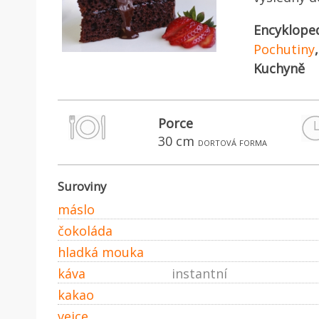
Encyklope
Pochutiny
Kuchyně
Porce
30 cm
dortová forma
Suroviny
máslo
čokoláda
hladká mouka
káva
instantní
kakao
vejce