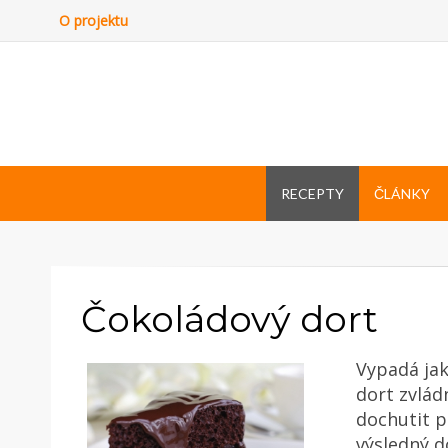
O projektu
RECEPTY
ČLÁNKY
Čokoládový dort
Vypadá jak
dort zvlád
dochutit p
výsledný d